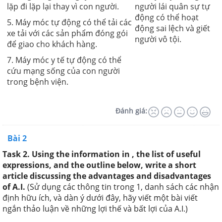
lặp đi lặp lại thay vì con người.
người lái quân sự tự
động có thể hoạt
5. Máy móc tự động có thể tải các
động sai lệch và giết
xe tải với các sản phẩm đóng gói
người vô tội.
để giao cho khách hàng.
7. Máy móc y tế tự động có thể
cứu mạng sống của con người
trong bệnh viện.
Đánh giá:
Bài 2
Task 2. Using the information in , the list of useful
expressions, and the outline below, write a short
article discussing the advantages and disadvantages
of A.I.
(
Sử dụng các thông tin trong 1, danh sách các
nhận
định
hữu ích, và
dàn ý dưới đây
, hãy viết một bài viết
ngắn thảo luận về những lợi thế và bất lợi của A.I.
)