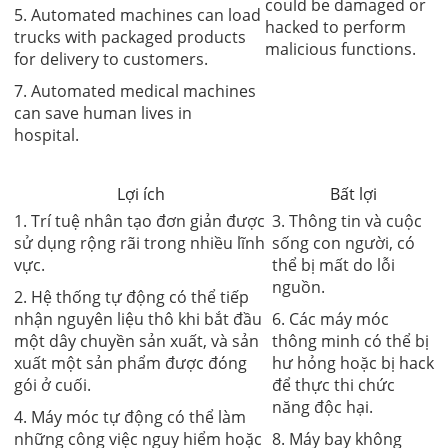
could be damaged or
5. Automated machines can load
hacked to perform
trucks with packaged products
malicious functions.
for delivery to customers.
7. Automated medical machines
can save human lives in
hospital.
Lợi ích
Bất lợi
1. Trí tuệ nhân tạo đơn giản được
3. Thông tin và cuộc
sử dụng rộng rãi trong nhiều lĩnh
sống con người, có
vực.
thể bị mất do lỗi
nguồn.
2. Hệ thống tự động có thể tiếp
nhận nguyên liệu thô khi bắt đầu
6. Các máy móc
một dây chuyền sản xuất, và sản
thông minh có thể bị
xuất một sản phẩm được đóng
hư hỏng hoặc bị hack
gói ở cuối.
để thực thi chức
năng độc hại.
4. Máy móc tự động có thể làm
những công việc nguy hiểm hoặc
8. Máy bay không