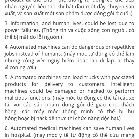
nhận
nguyên liệu thô
khi bắt đầu một dây chuyền sản
xuất, và
sản xuất
một
sản phẩm được đóng gói
ở cuối.)
3. Information, and human lives, could be lost due to
power failures. (
Thông tin và cuộc sống con người, có
thể bị mất do
lỗi nguồn
.)
4. Automated machines can do dangerous or repetitive
jobs instead of humans. (
máy móc
tự động có thể làm
những công việc nguy hiểm hoặc lặp đi lặp lại thay
vì con người.)
5. Automated machines can load trucks with packaged
products for delivery to customers. Intelligent
machines could be damaged or hacked to perform
malicious functions. (
máy móc
tự động có thể
tải các
xe
tải với các sản phẩm đóng gói để giao cho khách
hàng.
các máy móc thông minh
có thể bị hư
hỏng hoặc bị hack để
thực thi chức năng
độc hại.)
6. Automated medical machines can save human lives
in hospital. (
máy móc
y tế tự động có thể cứu mạng