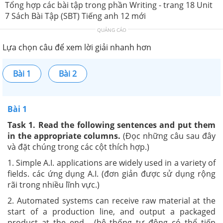
Tổng hợp các bài tập trong phần Writing - trang 18 Unit
7 Sách Bài Tập (SBT) Tiếng anh 12 mới
QUẢNG CÁO
Lựa chọn câu để xem lời giải nhanh hơn
Bài 1
Bài 2
Bài 1
Task 1. Read the following sentences and put them
in the appropriate columns.
(
Đọc những
câu sau đây
và đặt chúng trong các cột thích hợp.
)
1. Simple A.I. applications are widely used in a variety of
fields.
các ứng dụng A.I. (đơn giản được sử dụng rộng
rãi trong nhiều lĩnh vực.)
2. Automated systems can receive raw material at the
start of a production line, and output a packaged
product at the end. (
hệ thống tự động có thể
tiếp