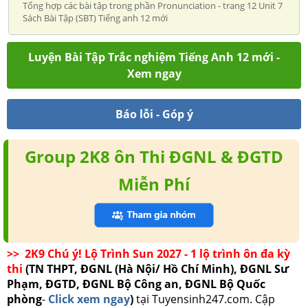
Tổng hợp các bài tập trong phần Pronunciation - trang 12 Unit 7
Sách Bài Tập (SBT) Tiếng anh 12 mới
Luyện Bài Tập Trắc nghiệm Tiếng Anh 12 mới -
Xem ngay
Báo lỗi - Góp ý
Group 2K8 ôn Thi ĐGNL & ĐGTD
Miễn Phí
>> 2K9 Chú ý! Lộ Trình Sun 2027 - 1 lộ trình ôn đa kỳ
thi
(TN THPT, ĐGNL (Hà Nội/ Hồ Chí Minh), ĐGNL Sư
Phạm, ĐGTD, ĐGNL Bộ Công an, ĐGNL Bộ Quốc
phòng
-
Click xem ngay
)
tại Tuyensinh247.com.
Cập