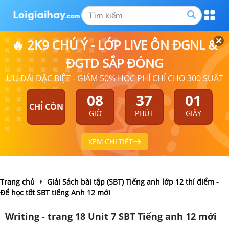
🔥 2K9 CHÚ Ý - LỚP LIVE ÔN ĐGNL &
ĐGTD SẮP ĐÓNG
ƯU ĐÃI ĐẶC BIỆT - GIẢM 50% HỌC PHÍ CHỈ CHO 300 SUẤT
08
37
01
CHỈ CÒN
GIỜ
PHÚT
GIÂY
XEM CHI TIẾT
Trang chủ
Giải Sách bài tập (SBT) Tiếng anh lớp 12 thí điểm -
Để học tốt SBT tiếng Anh 12 mới
Writing - trang 18 Unit 7 SBT Tiếng anh 12 mới