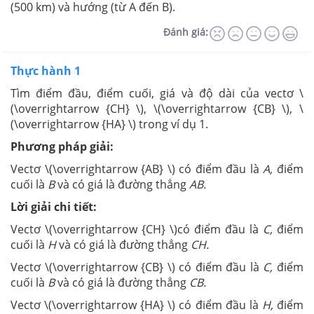
(500 km) và hướng (từ A đến B).
Đánh giá:
Thực hành 1
Tìm điểm đầu, điểm cuối, giá và độ dài của vectơ \
(\overrightarrow {CH} \), \(\overrightarrow {CB} \), \
(\overrightarrow {HA} \) trong ví dụ 1.
Phương pháp giải:
Vectơ \(\overrightarrow {AB} \) có điểm đầu là
A,
điểm
cuối là
B
và có giá là đường thẳng
AB.
Lời giải chi tiết:
Vectơ \(\overrightarrow {CH} \)có điểm đầu là
C,
điểm
cuối là
H
và có giá là đường thẳng
CH.
Vectơ \(\overrightarrow {CB} \) có điểm đầu là
C,
điểm
cuối là
B
và có giá là đường thẳng
CB.
Vectơ \(\overrightarrow {HA} \) có điểm đầu là
H,
điểm