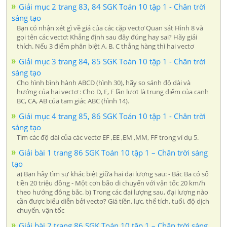
Giải mục 2 trang 83, 84 SGK Toán 10 tập 1 - Chân trời
sáng tạo
Bạn có nhận xét gì về giá của các cặp vectơ Quan sát Hình 8 và
gọi tên các vectơ: Khẳng định sau đây đúng hay sai? Hãy giải
thích. Nếu 3 điểm phân biệt A, B, C thẳng hàng thì hai vectơ
Giải mục 3 trang 84, 85 SGK Toán 10 tập 1 - Chân trời
sáng tạo
Cho hình bình hành ABCD (hình 30), hãy so sánh độ dài và
hướng của hai vectơ : Cho D, E, F lần lượt là trung điểm của cạnh
BC, CA, AB của tam giác ABC (hình 14).
Giải mục 4 trang 85, 86 SGK Toán 10 tập 1 - Chân trời
sáng tạo
Tìm các độ dài của các vectơ EF ,EE ,EM ,MM, FF trong ví dụ 5.
Giải bài 1 trang 86 SGK Toán 10 tập 1 – Chân trời sáng
tạo
a) Bạn hãy tìm sự khác biệt giữa hai đại lượng sau: - Bác Ba có số
tiền 20 triệu đồng - Một cơn bão di chuyển với vận tốc 20 km/h
theo hướng đông bắc. b) Trong các đại lượng sau, đại lượng nào
cần được biểu diễn bởi vectơ? Giá tiền, lực, thể tích, tuổi, độ dịch
chuyển, vận tốc
Giải bài 2 trang 86 SGK Toán 10 tập 1 – Chân trời sáng