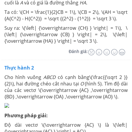
cuối là
A
và có giá là đường thẳng
HA.
Ta có: \(CH = \frac{1}{2}CB = 1\), \(CB = 2\), \(AH = \sqrt
{A{C^2} - H{C^2}} = \sqrt {{2^2} - {1^2}} = \sqrt 3 \).
Suy ra: \(\left| {\overrightarrow {CH} } \right| = 1\), \
(\left| {\overrightarrow {CB} } \right| = 2\), \(\left|
{\overrightarrow {HA} } \right| = \sqrt 3 \).
Đánh giá:
Thực hành 2
Cho hình vuông
ABCD
có cạnh bằng\(\frac{{\sqrt 2 }}
{2}\), hai đường chéo cắt nhau tại
O
(hình 5). Tìm độ dài
của các vectơ \(\overrightarrow {AC} ,\overrightarrow
{BD} ,\overrightarrow {OA} ,\overrightarrow {AO} \).
Phương pháp giải:
Độ dài vectơ \(\overrightarrow {AC} \) là \(\left|
{\overrightarrow {AC} } \right| = AC\).