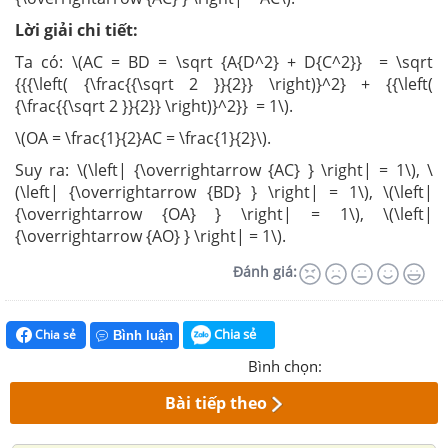
Lời giải chi tiết:
Ta có: \(AC = BD = \sqrt {A{D^2} + D{C^2}} = \sqrt
{{{\left( {\frac{{\sqrt 2 }}{2}} \right)}^2} + {{\left(
{\frac{{\sqrt 2 }}{2}} \right)}^2}} = 1\).
\(OA = \frac{1}{2}AC = \frac{1}{2}\).
Suy ra: \(\left| {\overrightarrow {AC} } \right| = 1\), \
(\left| {\overrightarrow {BD} } \right| = 1\), \(\left|
{\overrightarrow {OA} } \right| = 1\), \(\left|
{\overrightarrow {AO} } \right| = 1\).
Đánh giá:
Chia sẻ
Chia sẻ
Bình luận
Bình chọn:
Bài tiếp theo