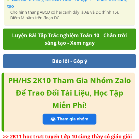
tạo
Cho hình thang ABCD có hai cạnh đáy là AB và DC (hình 15).
Điểm M nằm trên đoạn DC.
Luyện Bài Tập Trắc nghiệm Toán 10 - Chân trời
sáng tạo - Xem ngay
Báo lỗi - Góp ý
PH/HS 2K10 Tham Gia Nhóm Zalo
Để Trao Đổi Tài Liệu, Học Tập
Miễn Phí!
>> 2K11 học trực tuyến Lớp 10 cùng thầy cô giáo giỏi