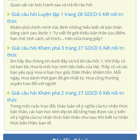
Quan sát các bức tranh sau và trả lời câu hỏi
Giải câu hỏi Luyện tập 1 trang 28 GDCD 6 Kết nối tri
thức
Khám phá chính mình Xác định những hiểu biết về bản thân
bằng cách sau: Bước 1: Tự viết lời giới thiệu bản thân (ưu điểm,
hạn chế, tính cách, sở thích,... trên nửa trang giấy?
Giải câu hỏi Khám phá 3 trang 27 GDCD 6 Kết nối tri
thức
Em hãy đọc thông tin dưới đây và trả lời câu hỏi: 1. Với thầy cô
và bạn bè, Hoa là một học sinh tiêu biểu của lớp. Thầy cô và các
bạn yêu quý Hoa vì bạn học giỏi, thân thiện, khiêm tốn. Mỗi
ngày, Hoa dành thời gian để ghi nhật ký. Hoa cũng thường
xuyên trao đổi với người
Giải câu hỏi Khám phá 2 trang 27 GDCD 6 Kết nối tri
thức
Trong một cuộc trao đổi, thảo luận về ý nghĩa của tự nhận thức
bản thân, các bạn học sinh lớp 6A đã tổng hợp được các ý kiến
về ý nghĩa của tự nhận thức bản thân như sau: Khi biết tự nhận
thức bản thân, bạn sẽ