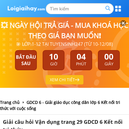
💥 NGÀY HỘI TRẢ GIÁ - MUA KHOÁ HỌC
THEO GIÁ BẠN MUỐN❗
🎯 LỚP 1-12 TẠI TUYENSINH247 (TỪ 10-12/08)
10
04
00
BẮT ĐẦU
SAU
GIỜ
PHÚT
GIÂY
XEM CHI TIẾT
Trang chủ
GDCD 6 - Giải giáo dục công dân lớp 6 Kết nối tri
thức với cuộc sống
Giải câu hỏi Vận dụng trang 29 GDCD 6 Kết nối