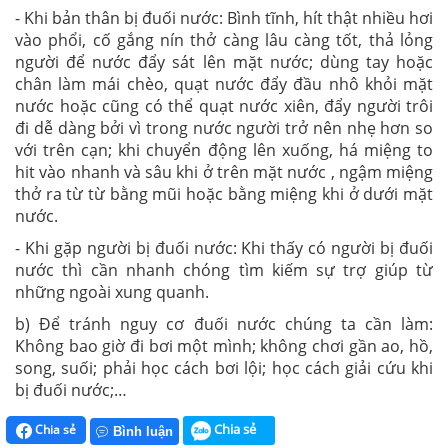
- Khi bản thân bị đuối nước: Bình tĩnh, hít thật nhiều hơi
vào phổi, cố gắng nín thở càng lâu càng tốt, thả lỏng
người để nước đẩy sát lên mặt nước; dùng tay hoặc
chân làm mái chèo, quạt nước đẩy đầu nhô khỏi mặt
nước hoặc cũng có thể quạt nước xiên, đẩy người trôi
đi dễ dàng bởi vì trong nước người trở nên nhẹ hơn so
với trên cạn; khi chuyển động lên xuống, há miệng to
hit vào nhanh và sâu khi ở trên mặt nước , ngậm miệng
thở ra từ từ bằng mũi hoặc bằng miệng khi ở dưới mặt
nước.
- Khi gặp người bị đuối nước: Khi thấy có người bị đuối
nước thì cần nhanh chóng tìm kiếm sự trợ giúp từ
những ngoài xung quanh.
b) Để tránh nguy cơ đuối nước chúng ta cần làm:
Không bao giờ đi bơi một mình; không chơi gần ao, hồ,
song, suối; phải học cách bơi lội; học cách giải cứu khi
bị đuối nước;…
Chia sẻ
Chia sẻ
Bình luận