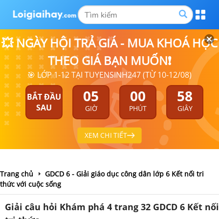
💥 NGÀY HỘI TRẢ GIÁ - MUA KHOÁ HỌC
THEO GIÁ BẠN MUỐN❗
🎯 LỚP 1-12 TẠI TUYENSINH247 (TỪ 10-12/08)
05
00
58
BẮT ĐẦU
SAU
GIỜ
PHÚT
GIÂY
XEM CHI TIẾT
Trang chủ
GDCD 6 - Giải giáo dục công dân lớp 6 Kết nối tri
thức với cuộc sống
Giải câu hỏi Khám phá 4 trang 32 GDCD 6 Kết nối