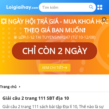
💥 NGÀY HỘI TRẢ GIÁ - MUA KHOÁ HỌC
THEO GIÁ BẠN MUỐN❗
🎯 LỚP 1-12 TẠI TUYENSINH247 (TỪ 10-12/08)
CHỈ CÒN 2 NGÀY
XEM CHI TIẾT
Trang chủ
Giải câu 2 trang 111 SBT địa 10
Giải câu 2 trang 111 sách bài tập Địa lí 10, Thế nào là sự