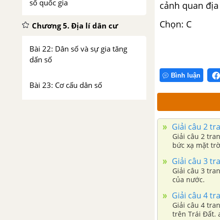
số quốc gia
cảnh quan địa l
Chọn: C
Chương 5. Địa lí dân cư
Bài 22: Dân số và sự gia tăng
dấn số
Bình luận
Bài 23: Cơ cấu dân số
Bài 24: Phân bố dân cư. Các loại
hình quần cư và đô thị hóa
Giải câu 2 tr
Giải câu 2 tra
bức xạ mặt trờ
Bài 25: Thực hành: Phân tích
bản đồ phân bố dân cư thế giới
Giải câu 3 tr
Giải câu 3 tra
của nước.
Chương 8. Địa lí công nghiệp
Giải câu 4 tr
Bài 31: Vai trò và đặc điểm của
Giải câu 4 tra
trên Trái Đất. 
công nghiệp, các nhân tố ảnh