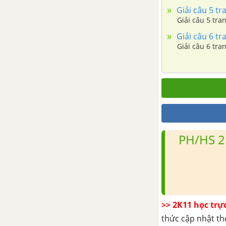
hậu trên Trái 
hưởng đén phát triển và phân
Giải câu 5 tr
bố công nghiệp
Giải câu 5 tra
Giải câu 6 tr
Bài 32: Địa lí các ngành công
Giải câu 6 tra
nghiệp
Bài 32: Địa lí các ngành công
nghiệp (tiếp theo)
Bài 33: Một số hình thức chủ
yếu của tổ chức lãnh thổ công
PH/HS 2
nghiệp
Bài 34: Thực hành: Vẽ biểu đồ
tình hình sản xuất một số sản
phẩm công nghiệp trên thế giới
>> 2K11 học trự
Chương 9. Địa lí dịch vụ
thức cập nhật th