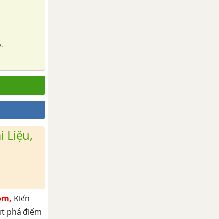
p.
 Liệu,
om,
Kiến
ứt phá điểm