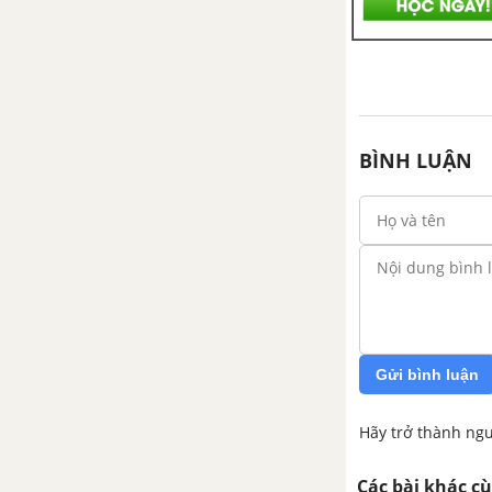
Chương 10. Môi trường và sự
phát triển bền vững
Bài 41: Môi trường và tài
nguyên thiên nhiên
BÌNH LUẬN
Bài 42: Môi trường và sự phát
triển bền vững
Gửi bình luận
Hãy trở thành ngư
Các bài khác c