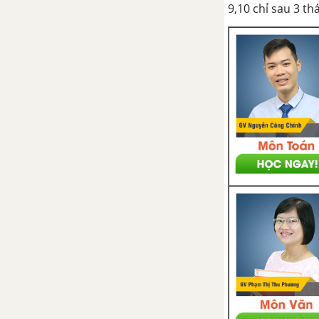
9,10 chỉ sau 3 t
Bài 35: Vai trò, các nhân tố ảnh
hưởng và đặc điểm phân bố các
ngành dịch vụ
Bài 36: Vai trò, đặc điểm và các
nhân tố ảnh hưởng đến phát
triển, phân bố ngành giao thông
vận tải
Bài 38: Thực hành: Viết báo cáo
ngắn về kênh đào Xuy-ê và kênh
đào Pa-na-ma
Bài 37: Địa lí các ngành giao
thông vận tải
Bài 40: Địa lí ngành thương mại