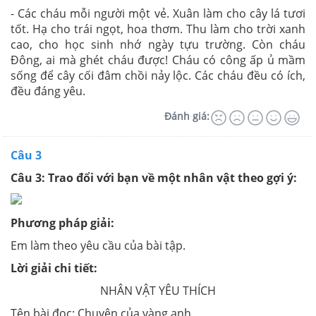
- Các cháu mỗi người một vẻ. Xuân làm cho cây lá tươi
tốt. Hạ cho trái ngọt, hoa thơm. Thu làm cho trời xanh
cao, cho học sinh nhớ ngày tựu trường. Còn cháu
Đông, ai mà ghét cháu được! Cháu có công ấp ủ mầm
sống để cây cối đâm chồi nảy lộc. Các cháu đều có ích,
đều đáng yêu.
Đánh giá:
Câu 3
Câu 3: Trao đổi với bạn về một nhân vật theo gợi ý:
Phương pháp giải:
Em làm theo yêu cầu của bài tập.
Lời giải chi tiết:
NHÂN VẬT YÊU THÍCH
Tên bài đọc: Chuyện của vàng anh