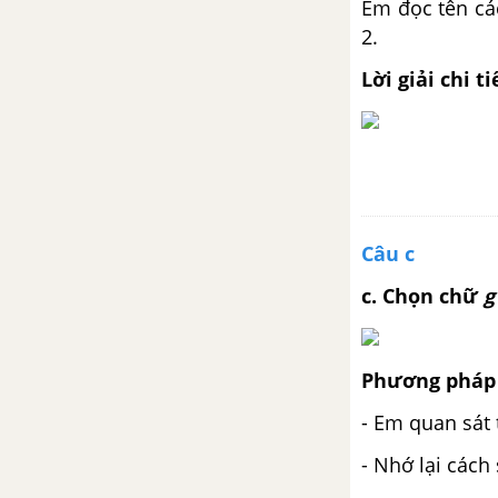
Em đọc tên các
Bài 4: Cô gió
2.
Lời giải chi ti
Bài 4: Nghe - viết Ai dậy sớm
Bài 4: Mở rộng vốn từ bạn bè
Bài 4: Nghe kể chuyện phố Cây
Xanh
Câu c
Bài 4: Đặt tên cho bức tranh.
c. Chọn chữ
g
Nói về bức tranh
Bài 4: Đọc một bài văn về trẻ
Phương pháp 
em
- Em quan sát
Tuần 5: Bố mẹ yêu thương
- Nhớ lại cách