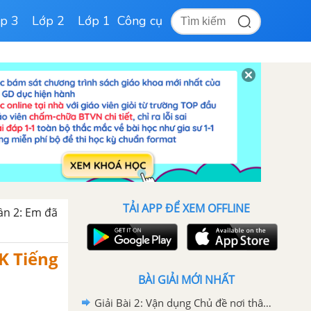
p 3
Lớp 2
Lớp 1
Công cụ
TẢI APP ĐỂ XEM OFFLINE
n 2: Em đã
K Tiếng
BÀI GIẢI MỚI NHẤT
Giải Bài 2: Vận dụng Chủ đề nơi thân quen, gắn bó Tiếng Việt 2 tập 2 Chân trời sáng tạo