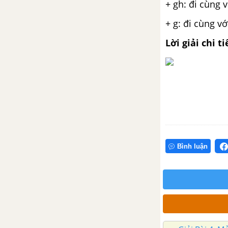
Bài 1: Bọ rùa tìm mẹ
+ gh: đi cùng 
+ g: đi cùng vớ
Bài 1: Viết chữ hoa D, Đ. Đi về
chào hỏi
Lời giải chi ti
Bài 1: Từ chỉ đặc điểm. Câu kiểu
Ai thế nào?
Bài 2: Đọc Cánh đồng của bố
Bài 2: Nghe viết Bọ rùa tìm mẹ
Bình luận
Bài 2: Mở rộng vốn từ gia đình
Bài 2: Nói đáp lời chia tay, lời từ
chối
Bài 2: Viết tin nhắn