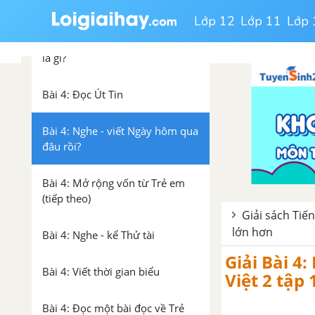
chậm nhai kĩ
Lớp 12
Lớp 11
Lớp 
Bài 3: Từ chỉ sự vật. Câu kiểu Ai
là gì?
Bài 4: Đọc Út Tin
Bài 4: Nghe - viết Ngày hôm qua
đâu rồi?
Bài 4: Mở rộng vốn từ Trẻ em
(tiếp theo)
Giải sách Tiế
lớn hơn
Bài 4: Nghe - kể Thử tài
Giải Bài 4
Bài 4: Viết thời gian biểu
Việt 2 tập 
Bài 4: Đọc một bài đọc về Trẻ