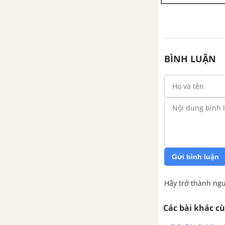
kiểu ai làm gì?
Bài 2: Đọc Bưu thiếp
Bài 2: Nhìn viết Ông tôi
BÌNH LUẬN
Bài 2: Mở rộng vốn từ gia đình
(tiếp theo)
Bài 2: Nói đáp lời chào hỏi
Bài 2: Nói và viết lời xin lỗi
Gửi bình luận
Bài 2:Vận dụng: Đọc bài thơ về
gia đình
Hãy trở thành ngư
Tuần 8: Ông bà yêu quý
Các bài khác c