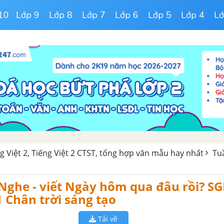
10
Lớp 9
Lớp 8
Lớp 7
Lớp 6
Lớp 5
Lớp 4
Lớ
ng Việt 2, Tiếng Việt 2 CTST, tổng hợp văn mẫu hay nhất
Tuầ
: Nghe - viết Ngày hôm qua đâu rồi? SG
1 Chân trời sáng tạo
Tải về