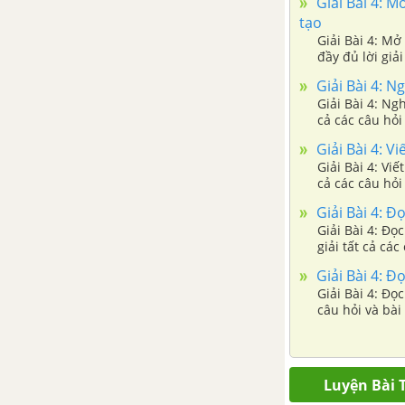
Giải Bài 4: M
tạo
Bài 2: Đọc một truyện về gia
Giải Bài 4: Mở
đình
đầy đủ lời giải
Giải Bài 4: N
Tuần 6: Bố mẹ yêu thương
Giải Bài 4: Ngh
cả các câu hỏi 
Bài 3: Đọc Mẹ
Giải Bài 4: Vi
Giải Bài 4: Viết thời gian biểu SGK Tiếng Việt 2 tập 1 Chân trời sáng tạo với đầy đủ lời giải tất
cả các câu hỏi 
Bài 3: Viết chữ hoa E, Ê. Em là
con ngoan
Giải Bài 4: Đ
Giải Bài 4: Đọc một bài đọc về Trẻ em SGK Tiếng Việt 2 tập 1 Chân trời sáng tạo với đầy đủ lời
giải tất cả các
Bài 3: Từ chỉ sự vật. Dấu chấm
Giải Bài 4: Đ
Giải Bài 4: Đọc
Bài 4: Đọc Con lợn đất
câu hỏi và bài 
Bài 4: Viết: nhìn viết mẹ
Luyện Bài T
Bài 4: Mở rộng vốn từ gia đình