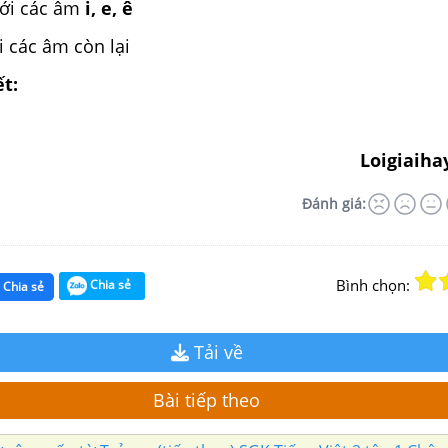
với các âm
i, e, ê
i các âm còn lại
ết:
Loigiaiha
Đánh giá:
Bình chọn:
Chia sẻ
Chia sẻ
Tải về
Bài tiếp theo