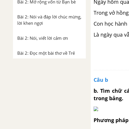
Ngày hôm qua 
Bài 2: Mở rộng vốn từ Bạn bè
Trong vở hồng
Bài 2: Nói và đáp lời chúc mừng,
Con học hành
lời khen ngợi
Là ngày qua v
Bài 2: Nói, viết lời cảm ơn
Bài 2: Đọc một bài thơ về Trẻ
em
Tuần 4: Mỗi người một vẻ
Câu b
Bài 3: Đọc Những cái tên
b. Tìm chữ c
trong bảng.
Bài 3: Viết hoa chữ C. Có chí thì
nên
Phương pháp 
Bài 3: Viết hoa tên người