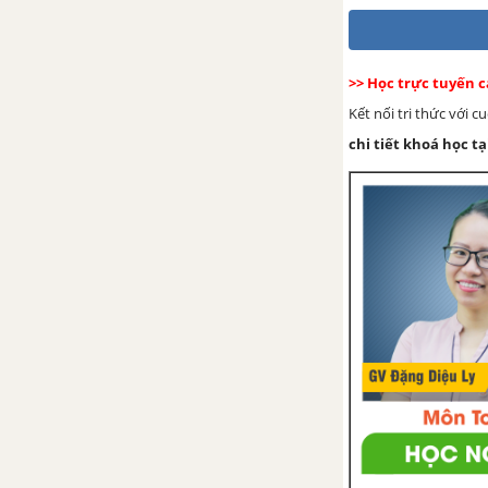
(tiếp theo)
Bài 4: Nghe kể sự tích hoa cúc
>> Học trực tuyến 
trắng
Kết nối tri thức với 
chi tiết khoá học tạ
Bài 4: Luyện tập đặt tên cho bức
tranh
Bài 4: Đọc bài đọc về gia đình
Tuần 7: Ông bà yêu quý
Bài 1: Đọc Cô chủ nhà tí hon
Bài 1: Viết chữ hoa G. Gọi dạ
bảo vâng
Bài 1: Từ chỉ hoạt động. Câu