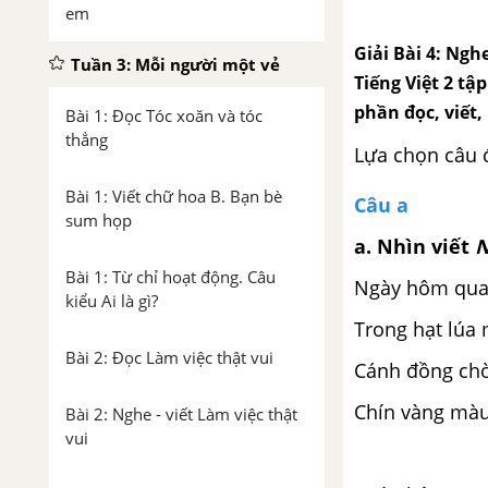
em
Giải Bài 4: Ngh
Tuần 3: Mỗi người một vẻ
Tiếng Việt 2 tập
phần đọc, viết,
Bài 1: Đọc Tóc xoăn và tóc
thẳng
Lựa chọn câu 
Bài 1: Viết chữ hoa B. Bạn bè
Câu a
sum họp
a. Nhìn viết
N
Bài 1: Từ chỉ hoạt động. Câu
Ngày hôm qua 
kiểu Ai là gì?
Trong hạt lúa
Bài 2: Đọc Làm việc thật vui
Cánh đồng chờ
Chín vàng mà
Bài 2: Nghe - viết Làm việc thật
vui