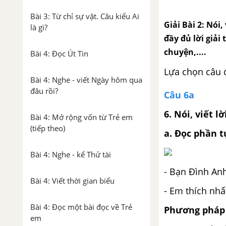
Bài 3: Từ chỉ sự vật. Câu kiểu Ai
Giải Bài 2: Nói,
là gì?
đầy đủ lời giải 
chuyện,....
Bài 4: Đọc Út Tin
Lựa chọn câu 
Bài 4: Nghe - viết Ngày hôm qua
đâu rồi?
Câu 6a
6. Nói, viết lờ
Bài 4: Mở rộng vốn từ Trẻ em
(tiếp theo)
a. Đọc phần t
Bài 4: Nghe - kể Thử tài
- Bạn Đình Anh
Bài 4: Viết thời gian biểu
- Em thích nhấ
Bài 4: Đọc một bài đọc về Trẻ
Phương pháp 
em