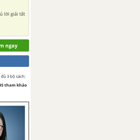
 lời giải tất
em ngay
 đủ 3 bộ sách:
HS tham khảo