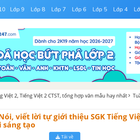
10
Lớp 9
Lớp 8
Lớp 7
Lớp 6
Lớp 5
Lớp 4
Lớ
ng Việt 2, Tiếng Việt 2 CTST, tổng hợp văn mẫu hay nhất
Tuầ
 Nói, viết lời tự giới thiệu SGK Tiếng Vi
i sáng tạo
Tải về