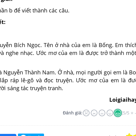
ần b để viết thành các câu.
ết:
guyễn Bích Ngọc. Tên ở nhà của em là Bống. Em thíc
 và nghe nhạc. Ước mơ của em là được trở thành mộ
là Nguyễn Thành Nam. Ở nhà, mọi người gọi em là B
i lắp ráp lê-gô và đọc truyện. Ước mơ của em là đư
i sáng tác truyện tranh.
Loigiaiha
Đánh giá:
(5/5 ⭐ 