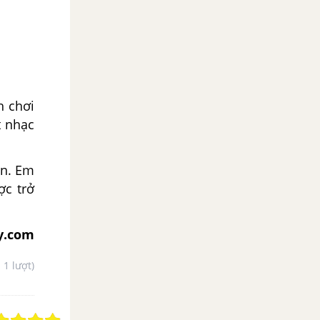
h chơi
t nhạc
on. Em
ợc trở
y.com
- 1 lượt)