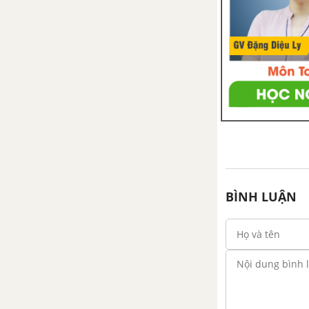
Bài 4: Nghe kể sự tích hoa cúc
trắng
Bài 4: Luyện tập đặt tên cho bức
tranh
Bài 4: Đọc bài đọc về gia đình
Tuần 7: Ông bà yêu quý
Bài 1: Đọc Cô chủ nhà tí hon
BÌNH LUẬN
Bài 1: Viết chữ hoa G. Gọi dạ
bảo vâng
Bài 1: Từ chỉ hoạt động. Câu
kiểu ai làm gì?