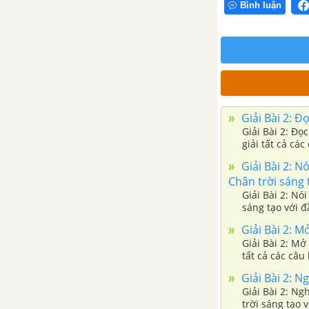
Bình luận
Bài 1: Viết chữ hoa D, Đ. Đi về
chào hỏi
Bài 1: Từ chỉ đặc điểm. Câu kiểu
Ai thế nào?
Giải Bài 2: Đ
Bài 2: Đọc Cánh đồng của bố
Giải Bài 2: Đọ
giải tất cả các
Bài 2: Nghe viết Bọ rùa tìm mẹ
Giải Bài 2: Nó
Chân trời sáng 
Bài 2: Mở rộng vốn từ gia đình
Giải Bài 2: Nó
sáng tạo với đầ
chuyện,....
Bài 2: Nói đáp lời chia tay, lời từ
Giải Bài 2: M
chối
Giải Bài 2: Mở rộng vốn từ Trẻ em SGK Ti
tất cả các câu 
Giải Bài 2: N
Bài 2: Viết tin nhắn
Giải Bài 2: Ng
trời sáng tạo v