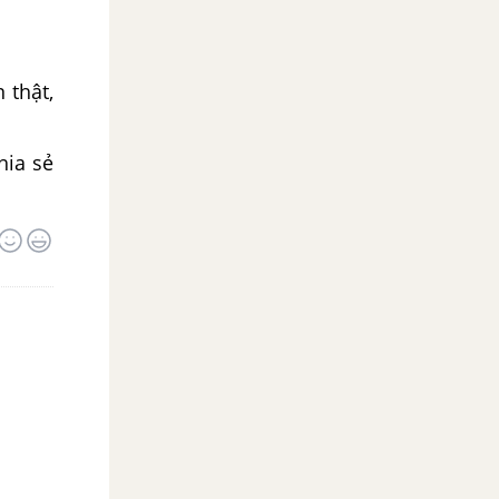
 thật,
hia sẻ