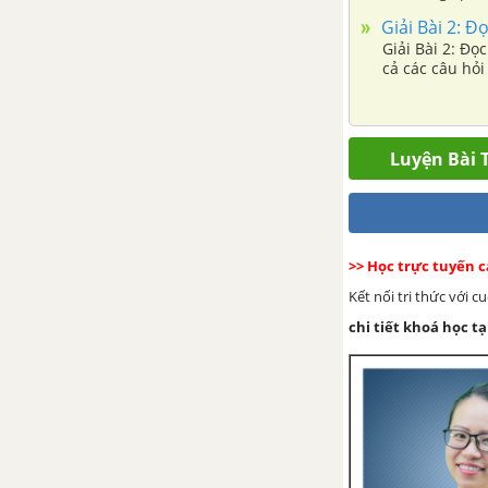
Bài 2: Đọc một truyện về gia
chuyện,....
Giải Bài 2: Đ
đình
Giải Bài 2: Đọc
cả các câu hỏi 
Tuần 6: Bố mẹ yêu thương
Bài 3: Đọc Mẹ
Luyện Bài T
Bài 3: Viết chữ hoa E, Ê. Em là
con ngoan
>> Học trực tuyến 
Bài 3: Từ chỉ sự vật. Dấu chấm
Kết nối tri thức với 
chi tiết khoá học tạ
Bài 4: Đọc Con lợn đất
Bài 4: Viết: nhìn viết mẹ
Bài 4: Mở rộng vốn từ gia đình
(tiếp theo)