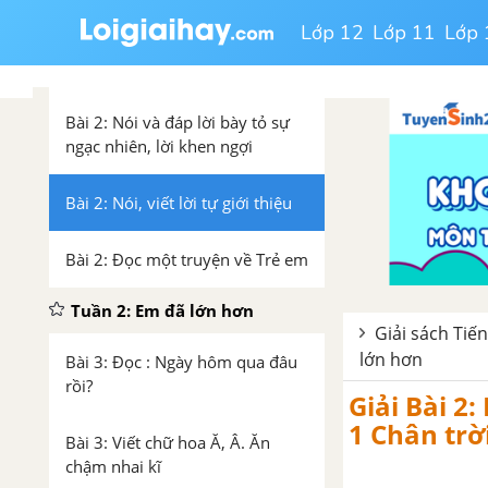
Bài 2: Nghe - viết Bé Mai đã lớn
Lớp 12
Lớp 11
Lớp 
Bài 2: Mở rộng vốn từ Trẻ em
Bài 2: Nói và đáp lời bày tỏ sự
ngạc nhiên, lời khen ngợi
Bài 2: Nói, viết lời tự giới thiệu
Bài 2: Đọc một truyện về Trẻ em
Tuần 2: Em đã lớn hơn
Giải sách Tiế
lớn hơn
Bài 3: Đọc : Ngày hôm qua đâu
rồi?
Giải Bài 2:
1 Chân trờ
Bài 3: Viết chữ hoa Ă, Â. Ăn
chậm nhai kĩ