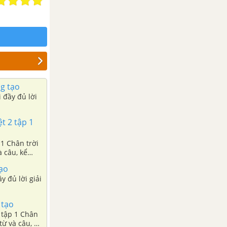
ng tạo
 đầy đủ lời
ệt 2 tập 1
 1 Chân trời
à câu, kể
tạo
 tạo
2 tập 1 Chân
từ và câu, kể