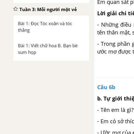
Em quan sát ph
Tuần 3: Mỗi người một vẻ
Lời giải chi ti
Bài 1: Đọc Tóc xoăn và tóc
- Những điều 
thẳng
tên thân mật, 
- Trong phần g
Bài 1: Viết chữ hoa B. Bạn bè
ước mơ được t
sum họp
Bài 1: Từ chỉ hoạt động. Câu
kiểu Ai là gì?
Câu 6b
Bài 2: Đọc Làm việc thật vui
b. Tự giới th
Bài 2: Nghe - viết Làm việc thật
- Tên em là gì?
vui
- Em có sở thíc
Bài 2: Mở rộng vốn từ Bạn bè
- Ước mơ của e