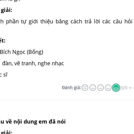
giải:
 phần tự giới thiệu bằng cách trả lời các câu hỏi
ết:
 Bích Ngọc (Bống)
ơi đàn, vẽ tranh, nghe nhạc
 sĩ
Đánh giá:
(5/5 ⭐ 
 câu về nội dung em đã nói
giải: