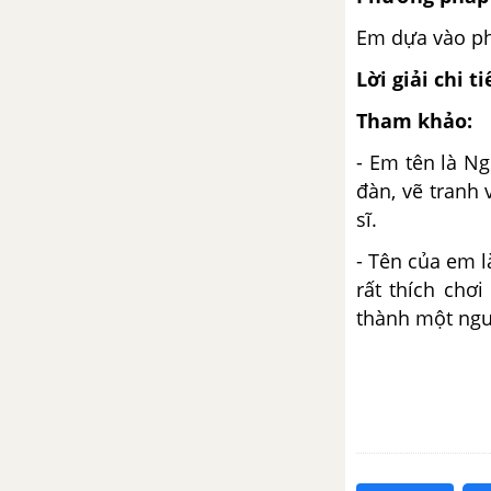
Bài 4: Cô gió
Em dựa vào ph
Bài 4: Nghe - viết Ai dậy sớm
Lời giải chi ti
Bài 4: Mở rộng vốn từ bạn bè
Tham khảo:
- Em tên là N
Bài 4: Nghe kể chuyện phố Cây
đàn, vẽ tranh
Xanh
sĩ.
Bài 4: Đặt tên cho bức tranh.
- Tên của em 
Nói về bức tranh
rất thích chơ
thành một ngườ
Bài 4: Đọc một bài văn về trẻ
em
Tuần 5: Bố mẹ yêu thương
Bài 1: Bọ rùa tìm mẹ