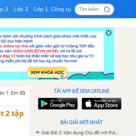
p 3
Lớp 2
Lớp 1
Công cụ
TẢI APP ĐỂ XEM OFFLINE
n 1: Em đã
ệt 2 tập
BÀI GIẢI MỚI NHẤT
Giải Bài 2: Vận dụng Chủ đề nơi thân quen, gắn bó Tiếng Việt 2 tập 2 Chân trời sáng tạo