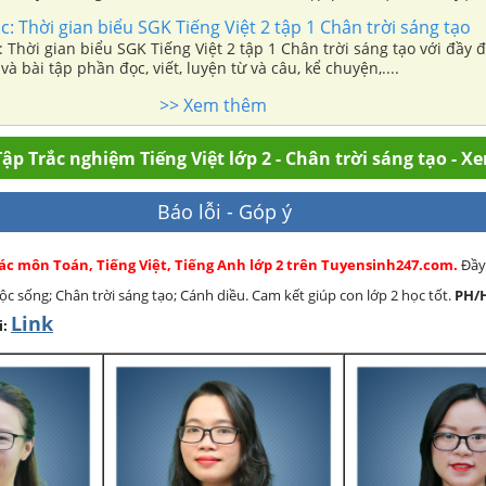
ọc: Thời gian biểu SGK Tiếng Việt 2 tập 1 Chân trời sáng tạo
: Thời gian biểu SGK Tiếng Việt 2 tập 1 Chân trời sáng tạo với đầy đủ
và bài tập phần đọc, viết, luyện từ và câu, kể chuyện,....
>> Xem thêm
ập Trắc nghiệm Tiếng Việt lớp 2 - Chân trời sáng tạo - X
Báo lỗi - Góp ý
các môn Toán, Tiếng Việt, Tiếng Anh lớp 2 trên Tuyensinh247.com.
Đầy
cuộc sống; Chân trời sáng tạo; Cánh diều. Cam kết giúp con lớp 2 học tốt.
PH/
Link
i: