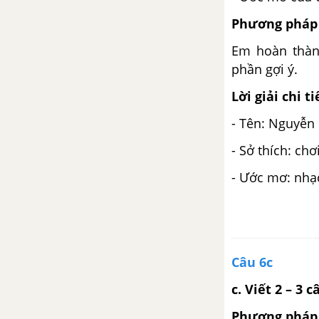
Bài 2: Nói và đáp lời chúc mừng,
Phương pháp 
lời khen ngợi
Em hoàn thành
phần gợi ý.
Bài 2: Nói, viết lời cảm ơn
Lời giải chi ti
Bài 2: Đọc một bài thơ về Trẻ
- Tên: Nguyễn
em
- Sở thích: ch
Tuần 4: Mỗi người một vẻ
- Ước mơ: nhạc
Bài 3: Đọc Những cái tên
Bài 3: Viết hoa chữ C. Có chí thì
nên
Câu 6c
Bài 3: Viết hoa tên người
c. Viết 2 – 3
Phương pháp 