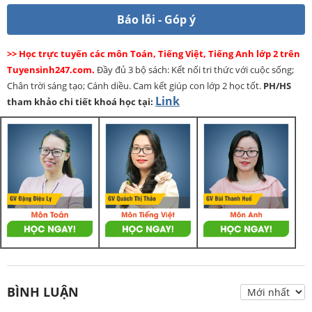
Báo lỗi - Góp ý
>> Học trực tuyến các môn Toán, Tiếng Việt, Tiếng Anh lớp 2 trên
Tuyensinh247.com.
Đầy đủ 3 bộ sách: Kết nối tri thức với cuộc sống;
Chân trời sáng tạo; Cánh diều. Cam kết giúp con lớp 2 học tốt.
PH/HS
Link
tham khảo chi tiết khoá học tại:
BÌNH LUẬN