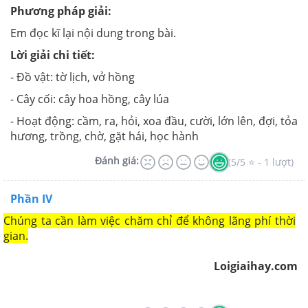
Phương pháp giải:
Em đọc kĩ lại nội dung trong bài.
Lời giải chi tiết:
- Đồ vật: tờ lịch, vở hồng
- Cây cối: cây hoa hồng, cây lúa
- Hoạt động: cầm, ra, hỏi, xoa đầu, cười, lớn lên, đợi, tỏa
hương, trồng, chờ, gặt hái, học hành
Đánh giá:
(5/5 ⭐ - 1 lượt)
Phần IV
Chúng ta cần làm việc chăm chỉ để không lãng phí thời
gian.
Loigiaihay.com