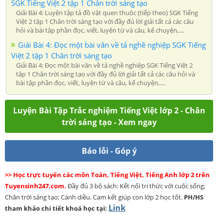
SGK Tiếng Việt 2 tập 1 Chân trời sáng tạo
Giải Bài 4: Luyện tập tả đồ vật quen thuộc (tiếp theo) SGK Tiếng
Việt 2 tập 1 Chân trời sáng tạo với đầy đủ lời giải tất cả các câu
hỏi và bài tập phần đọc, viết, luyện từ và câu, kể chuyện,....
Giải Bài 4: Đọc một bài văn về tả nghề nghiệp SGK Tiếng
Việt 2 tập 1 Chân trời sáng tạo
Giải Bài 4: Đọc một bài văn về tả nghề nghiệp SGK Tiếng Việt 2
tập 1 Chân trời sáng tạo với đầy đủ lời giải tất cả các câu hỏi và
bài tập phần đọc, viết, luyện từ và câu, kể chuyện,....
Luyện Bài Tập Trắc nghiệm Tiếng Việt lớp 2 - Chân
trời sáng tạo - Xem ngay
Báo lỗi - Góp ý
>> Học trực tuyến các môn Toán, Tiếng Việt, Tiếng Anh lớp 2 trên
Tuyensinh247.com.
Đầy đủ 3 bộ sách: Kết nối tri thức với cuộc sống;
Chân trời sáng tạo; Cánh diều. Cam kết giúp con lớp 2 học tốt.
PH/HS
Link
tham khảo chi tiết khoá học tại: