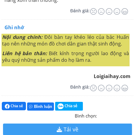
Đánh giá:
Ghi nhớ
Nội dung chính:
Đôi bàn tay khéo léo của bác Huấn
tạo nên những món đồ chơi dân gian thật sinh động.
Liên hệ bản thân:
Biết kính trọng người lao động và
yêu quý những sản phẩm do họ làm ra.
Loigiaihay.com
Đánh giá:
Chia sẻ
Chia sẻ
Bình luận
Bình chọn:
Tải về