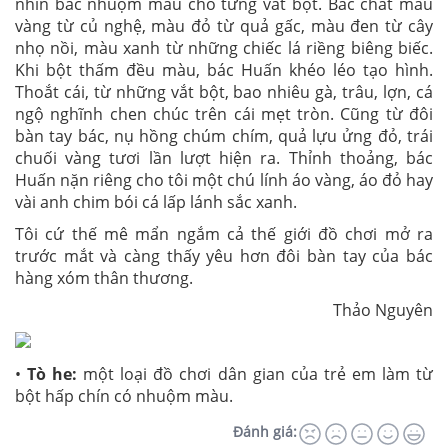
nhìn bác nhuộm màu cho từng vắt bột. Bác chắt màu
vàng từ củ nghệ, màu đỏ từ quả gấc, màu đen từ cây
nhọ nồi, màu xanh từ những chiếc lá riềng biêng biếc.
Khi bột thấm đều màu, bác Huấn khéo léo tạo hình.
Thoắt cái, từ những vắt bột, bao nhiêu gà, trâu, lợn, cá
ngộ nghĩnh chen chúc trên cái mẹt tròn. Cũng từ đôi
bàn tay bác, nụ hồng chúm chím, quả lựu ửng đỏ, trái
chuối vàng tươi lần lượt hiện ra. Thỉnh thoảng, bác
Huấn nặn riêng cho tôi một chú lính áo vàng, áo đỏ hay
vài anh chim bói cá lấp lánh sắc xanh.
Tôi cứ thế mê mẩn ngắm cả thế giới đồ chơi mở ra
trước mắt và càng thấy yêu hơn đôi bàn tay của bác
hàng xóm thân thương.
Thảo Nguyên
•
Tò he:
một loại đồ chơi dân gian của trẻ em làm từ
bột hấp chín có nhuộm màu.
Đánh giá: