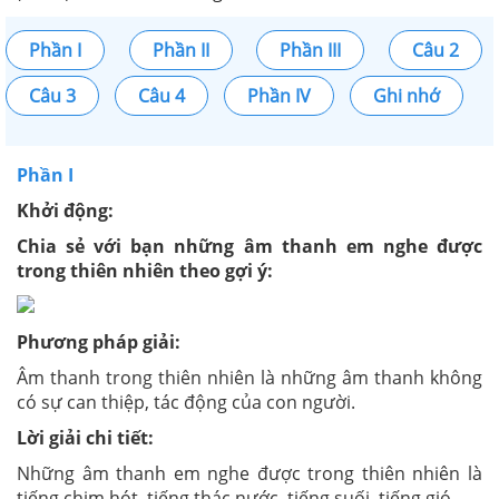
Phần I
Phần II
Phần III
Câu 2
Câu 3
Câu 4
Phần IV
Ghi nhớ
Phần I
Khởi động:
Chia sẻ với bạn những âm thanh em nghe được
trong thiên nhiên theo gợi ý:
Phương pháp giải:
Âm thanh trong thiên nhiên là những âm thanh không
có sự can thiệp, tác động của con người.
Lời giải chi tiết:
Những âm thanh em nghe được trong thiên nhiên là
tiếng chim hót, tiếng thác nước, tiếng suối, tiếng gió,...