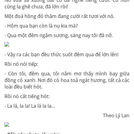
cũng lạ ghê chưa, đã lớn rồi!
Một đoá hồng đỏ thắm đang cười rất tươi với nó.
- Hôm qua bạn còn là nụ kia mà?
- Qua một đêm ngậm sương, sáng nay tôi đã nở.
- Vậy ra các bạn đều thức suốt đêm qua để lớn lên!
Rồi nó nói tiếp:
- Còn tôi, đêm qua, tôi nằm mơ thấy mình bay giữa
đồng cỏ xanh. Nơi đó có hoa toả ngát hương, tất cả các
loài đều biết hót.
Rồi nó cất tiếng hót:
- La lá, la la! La lá la la...
Theo Lý Lan