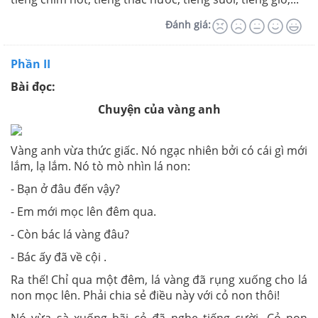
Đánh giá:
Phần II
Bài đọc:
Chuyện của vàng anh
Vàng anh vừa thức giấc. Nó ngạc nhiên bởi có cái gì mới
lắm, lạ lắm. Nó tò mò nhìn lá non:
- Bạn ở đâu đến vậy?
- Em mới mọc lên đêm qua.
- Còn bác lá vàng đâu?
- Bác ấy đã về cội .
Ra thế! Chỉ qua một đêm, lá vàng đã rụng xuống cho lá
non mọc lên. Phải chia sẻ điều này với cỏ non thôi!
Nó vừa sà xuống bãi cỏ đã nghe tiếng cười. Cỏ non