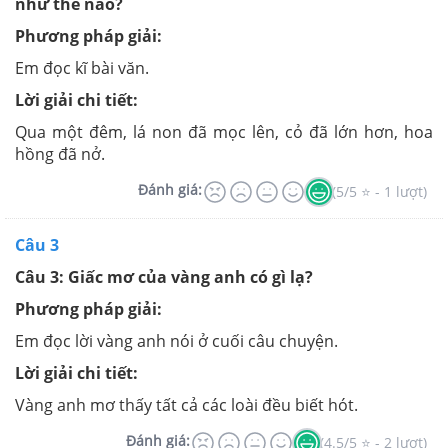
như thế nào?
Phương pháp giải:
Em đọc kĩ bài văn.
Lời giải chi tiết:
Qua một đêm, lá non đã mọc lên, cỏ đã lớn hơn, hoa
hồng đã nở.
Đánh giá:
(5/5 ⭐ - 1 lượt)
Câu 3
Câu 3: Giấc mơ của vàng anh có gì lạ?
Phương pháp giải:
Em đọc lời vàng anh nói ở cuối câu chuyện.
Lời giải chi tiết:
Vàng anh mơ thấy tất cả các loài đều biết hót.
Đánh giá:
(4.5/5 ⭐ - 2 lượt)