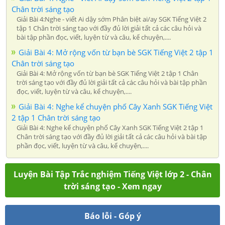
Chân trời sáng tạo
Giải Bài 4:Nghe - viết Ai dậy sớm Phân biệt ai/ay SGK Tiếng Việt 2
tập 1 Chân trời sáng tạo với đầy đủ lời giải tất cả các câu hỏi và
bài tập phần đọc, viết, luyện từ và câu, kể chuyện,....
Giải Bài 4: Mở rộng vốn từ bạn bè SGK Tiếng Việt 2 tập 1
Chân trời sáng tạo
Giải Bài 4: Mở rộng vốn từ bạn bè SGK Tiếng Việt 2 tập 1 Chân
trời sáng tạo với đầy đủ lời giải tất cả các câu hỏi và bài tập phần
đọc, viết, luyện từ và câu, kể chuyện,....
Giải Bài 4: Nghe kể chuyện phố Cây Xanh SGK Tiếng Việt
2 tập 1 Chân trời sáng tạo
Giải Bài 4: Nghe kể chuyện phố Cây Xanh SGK Tiếng Việt 2 tập 1
Chân trời sáng tạo với đầy đủ lời giải tất cả các câu hỏi và bài tập
phần đọc, viết, luyện từ và câu, kể chuyện,....
Luyện Bài Tập Trắc nghiệm Tiếng Việt lớp 2 - Chân
trời sáng tạo - Xem ngay
Báo lỗi - Góp ý