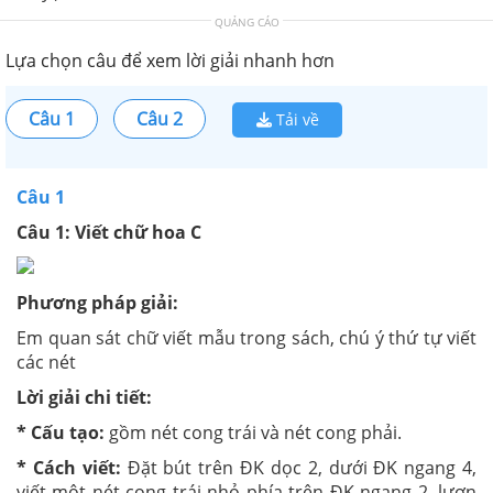
QUẢNG CÁO
Lựa chọn câu để xem lời giải nhanh hơn
Câu 1
Câu 2
Tải về
Câu 1
Câu 1: Viết chữ hoa C
Phương pháp giải:
Em quan sát chữ viết mẫu trong sách, chú ý thứ tự viết
các nét
Lời giải chi tiết:
* Cấu tạo:
gồm nét cong trái và nét cong phải.
* Cách viết:
Đặt bút trên ĐK dọc 2, dưới ĐK ngang 4,
viết một nét cong trái nhỏ phía trên ĐK ngang 2, lượn