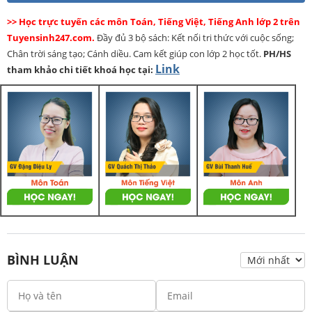
>> Học trực tuyến các môn Toán, Tiếng Việt, Tiếng Anh lớp 2 trên
Tuyensinh247.com.
Đầy đủ 3 bộ sách: Kết nối tri thức với cuộc sống;
Chân trời sáng tạo; Cánh diều. Cam kết giúp con lớp 2 học tốt.
PH/HS
Link
tham khảo chi tiết khoá học tại:
BÌNH LUẬN