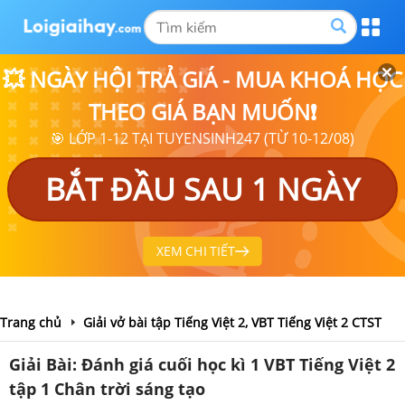
💥 NGÀY HỘI TRẢ GIÁ - MUA KHOÁ HỌC
THEO GIÁ BẠN MUỐN❗
🎯 LỚP 1-12 TẠI TUYENSINH247 (TỪ 10-12/08)
BẮT ĐẦU SAU 1 NGÀY
XEM CHI TIẾT
Trang chủ
Giải vở bài tập Tiếng Việt 2, VBT Tiếng Việt 2 CTST
Giải Bài: Đánh giá cuối học kì 1 VBT Tiếng Việt 2
tập 1 Chân trời sáng tạo