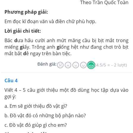
Theo Trần Quốc Toàn
Phương pháp giải:
Em đọc kĩ đoạn văn và điền chữ phù hợp.
Lời giải chi tiết:
Bác
d
ưa hấu cười anh mứt mãng cầu bị bịt mắt trong
miếng
gi
ấy. Trông anh
gi
ống hệt như đang chơi trò bịt
mắt bắt
d
ê ngay trên bàn tiệc.
Đánh giá:
(4.5/5 ⭐ - 2 lượt)
Câu 4
Viết 4 – 5 câu giới thiệu một đồ dùng học tập dựa vào
gợi ý:
a. Em sẽ giới thiệu đồ vật gì?
b. Đồ vật đó có những bộ phận nào?
c. Đồ vật đó giúp gì cho em?