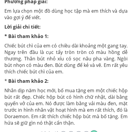
Phương pháp giải:
Em lựa chọn một đồ dùng học tập mà em thích và dựa
vào gợi ý để viết.
Lời giải chi tiết:
* Bài tham khảo 1:
Chiếc bút chì của em có chiều dài khoảng một gang tay.
Ngay trên đầu là cục tẩy tròn tròn có màu hồng dễ
thương. Thân bút nhỏ xíu có sọc nâu pha vàng. Ngòi
bút nhọn có màu đen. Bút dùng để kẻ và vẽ. Em rất yêu
thích chiếc bút chì của em.
*
Bài tham khảo 2:
Nhân dịp năm học mới, bố mua tặng em một chiếc hộp
bút rất đẹp. Chiếc hộp bút có hình chữ nhật, dài bằng
quyển vở của em. Nó được làm bằng vải màu đen, mặt
trước in hình nhân vật hoạt hình mà em rất thích, đó là
Doraemon. Em rất thích chiếc hộp bút mà bố tặng. Em
hứa sẽ giữ gìn nó thật cẩn thận.