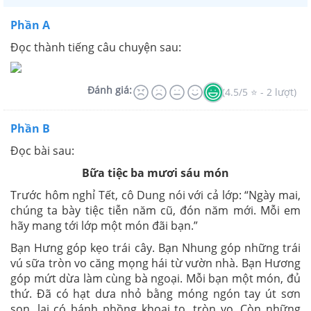
Phần A
Đọc thành tiếng câu chuyện sau:
Đánh giá:
(4.5/5 ⭐ - 2 lượt)
Phần B
Đọc bài sau:
Bữa tiệc ba mươi sáu món
Trước hôm nghỉ Tết, cô Dung nói với cả lớp: “Ngày mai,
chúng ta bày tiệc tiễn năm cũ, đón năm mới. Mỗi em
hãy mang tới lớp một món đãi bạn.”
Bạn Hưng góp kẹo trái cây. Bạn Nhung góp những trái
vú sữa tròn vo căng mọng hái từ vườn nhà. Bạn Hương
góp mứt dừa làm cùng bà ngoại. Mỗi bạn một món, đủ
thứ. Đã có hạt dưa nhỏ bằng móng ngón tay út sơn
son, lại có bánh phồng khoai to, tròn vo. Còn những