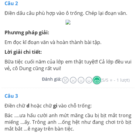
Câu 2
Điền dấu câu phù hợp vào ô trống. Chép lại đoạn văn.
Phương pháp giải:
Em đọc kĩ đoạn văn và hoàn thành bài tập.
Lời giải chi tiết:
Bữa tiệc cuối năm của lớp em thật tuyệt
!
Cả lớp đều vui
vẻ
,
cô Dung cũng rất vui!
Đánh giá:
(5/5 ⭐ - 1 lượt)
Câu 3
Điền chữ
d
hoặc chữ
gi
vào chỗ trống:
Bác ….ưa hấu cười anh mứt mãng cầu bị bịt mắt trong
miếng …ấy. Trông anh …ống hệt như đang chơi trò bịt
mắt bắt …ê ngay trên bàn tiệc.