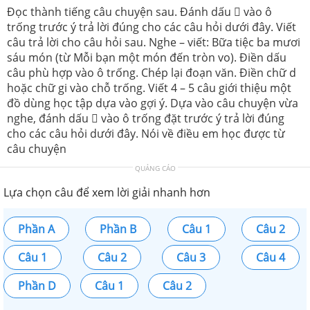
Đọc thành tiếng câu chuyện sau. Đánh dấu  vào ô
trống trước ý trả lời đúng cho các câu hỏi dưới đây. Viết
câu trả lời cho câu hỏi sau. Nghe – viết: Bữa tiệc ba mươi
sáu món (từ Mỗi bạn một món đến tròn vo). Điền dấu
câu phù hợp vào ô trống. Chép lại đoạn văn. Điền chữ d
hoặc chữ gi vào chỗ trống. Viết 4 – 5 câu giới thiệu một
đồ dùng học tập dựa vào gợi ý. Dựa vào câu chuyện vừa
nghe, đánh dấu  vào ô trống đặt trước ý trả lời đúng
cho các câu hỏi dưới đây. Nói về điều em học được từ
câu chuyện
QUẢNG CÁO
Lựa chọn câu để xem lời giải nhanh hơn
Phần A
Phần B
Câu 1
Câu 2
Câu 1
Câu 2
Câu 3
Câu 4
Phần D
Câu 1
Câu 2