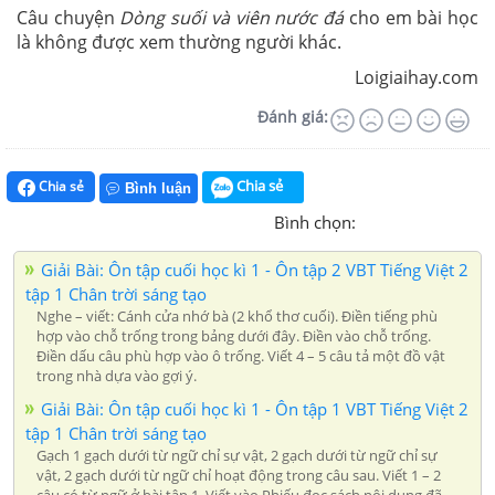
Câu chuyện
Dòng suối và viên nước đá
cho em bài học
là không được xem thường người khác.
Loigiaihay.com
Đánh giá:
Chia sẻ
Chia sẻ
Bình luận
Bình chọn:
Giải Bài: Ôn tập cuối học kì 1 - Ôn tập 2 VBT Tiếng Việt 2
tập 1 Chân trời sáng tạo
Nghe – viết: Cánh cửa nhớ bà (2 khổ thơ cuối). Điền tiếng phù
hợp vào chỗ trống trong bảng dưới đây. Điền vào chỗ trống.
Điền dấu câu phù hợp vào ô trống. Viết 4 – 5 câu tả một đồ vật
trong nhà dựa vào gợi ý.
Giải Bài: Ôn tập cuối học kì 1 - Ôn tập 1 VBT Tiếng Việt 2
tập 1 Chân trời sáng tạo
Gạch 1 gạch dưới từ ngữ chỉ sự vật, 2 gạch dưới từ ngữ chỉ sự
vật, 2 gạch dưới từ ngữ chỉ hoạt động trong câu sau. Viết 1 – 2
câu có từ ngữ ở bài tập 1. Viết vào Phiếu đọc sách nội dung đã