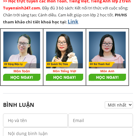
>> Học trực tuyến các môn Toán, Tiếng Việt, Tiếng Anh lớp 2 trên
Tuyensinh247.com.
Đầy đủ 3 bộ sách: Kết nối tri thức với cuộc sống;
Chân trời sáng tạo; Cánh diều. Cam kết giúp con lớp 2 học tốt.
PH/HS
Link
tham khảo chi tiết khoá học tại:
BÌNH LUẬN