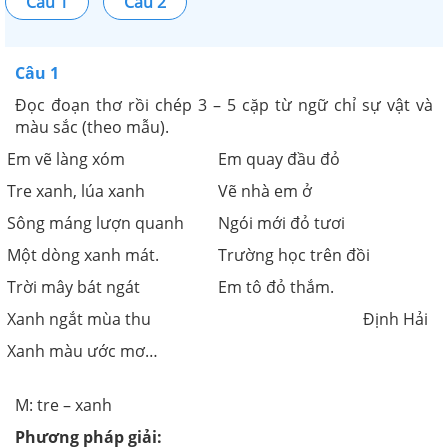
Câu 1
Câu 2
Câu 1
Đọc đoạn thơ rồi chép 3 – 5 cặp từ ngữ chỉ sự vật và
màu sắc (theo mẫu).
Em vẽ làng xóm
Em quay đầu đỏ
Tre xanh, lúa xanh
Vẽ nhà em ở
Sông máng lượn quanh
Ngói mới đỏ tươi
Một dòng xanh mát.
Trường học trên đồi
Trời mây bát ngát
Em tô đỏ thắm.
Xanh ngắt mùa thu
Định Hải
Xanh màu ước mơ…
M: tre – xanh
Phương pháp giải: