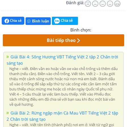
Đánh giá:
Chia sẻ
Chia sẻ
Bình luận
Bình chọn:
Bài tiếp theo
Giải Bài 4: Sông Hương VBT Tiếng Việt 2 tập 2 Chân trời
sáng tạo
Nghe – viết. Điền vần eo hoặc vần oe vào chỗ trống và thêm dấu
thanh (nếu cần). Điền vào chỗ trống. Viết tên. Viết 2 – 3 câu giới
thiệu một cảnh sông nước hoặc núi non mà em biết. Đánh dấu
số vào ô trống để sắp xếp thứ tự các công việc cần làm một tấm
bưu thiếp chúc mừng mẹ hoặc cô nhân ngày Quốc tế phụ nữ.
Viết 4 – 5 câu thuật lại việc làm bưu thiếp. Viết vào Phiếu đọc
sách những điều em đã chia sẻ với bạn sau khi đọc một bài văn
về quê hương.
Giải Bài 2: Rừng ngập mặn Cà Mau VBT Tiếng Việt 2 tập
2 Chân trời sáng tạo
Nghe – viết. Viết tên tỉnh (thành phố) nơi em ở. Viết từ ngữ gọi