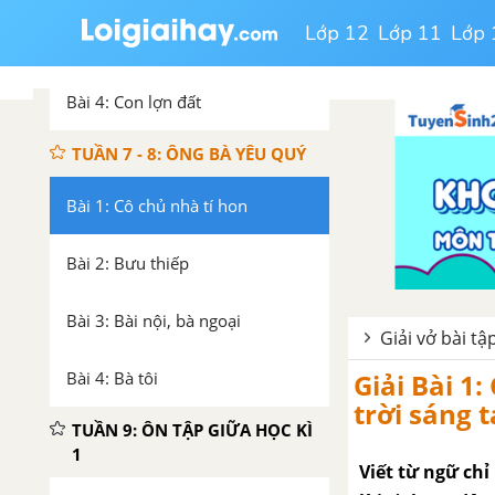
Lớp 12
Lớp 11
Lớp 
Bài 3: Mẹ
Bài 4: Con lợn đất
TUẦN 7 - 8: ÔNG BÀ YÊU QUÝ
Bài 1: Cô chủ nhà tí hon
Bài 2: Bưu thiếp
Bài 3: Bài nội, bà ngoại
Giải vở bài tậ
Giải Bài 1:
Bài 4: Bà tôi
trời sáng 
TUẦN 9: ÔN TẬP GIỮA HỌC KÌ
1
Viết từ ngữ chỉ