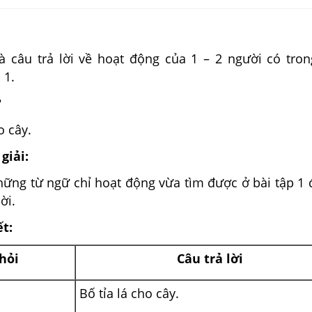
và câu trả lời về hoạt động của 1 – 2 người có tro
 1.
?
o cây.
giải:
ững từ ngữ chỉ hoạt động vừa tìm được ở bài tập 1 
ời.
ết:
hỏi
Câu trả lời
Bố tỉa lá cho cây.