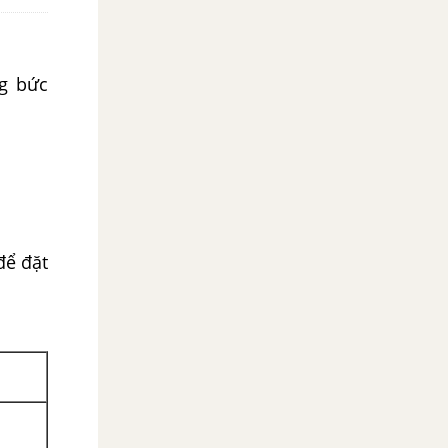
ng bức
để đặt