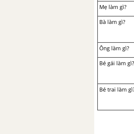
Mẹ làm gì?
TUẦN 14 - 15: BẠN THÂN Ở
TRƯỜNG
Bà làm gì?
Bài 1: Chuyện của thước kẻ
Ông làm gì?
Bài 2: Thời khóa biểu
Bé gái làm gì
Bài 3: Khi trang sách mở ra
Bài 4: Bạn mới
Bé trai làm gì
TUẦN 16 - 17: NGHỀ NÀO
CŨNG QUÝ
Bài 1: Mẹ của Oanh
Bài 2: Mục lục sách