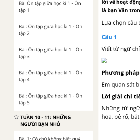
lời về hoạt độn
Bài Ôn tập giữa học kì 1 - Ôn
là bạn Vân tron
tập 1
Lựa chọn câu 
Bài: Ôn tập giữa học kì 1 - Ôn
tập 2
Câu 1
Viết từ ngữ ch
Bài: Ôn tập giữa học kì 1 - Ôn
tập 3
Phương pháp 
Bài: Ôn tập giữa học kì 1 - Ôn
tập 4
Em quan sát bứ
Lời giải chi ti
Bài: Ôn tập giữa học kì 1 - Ôn
tập 5
Những từ ngữ 
hoa, bê rổ, b
TUẦN 10 - 11: NHỮNG
NGƯỜI BẠN NHỎ
Bài 1: Cô chủ không biết quý