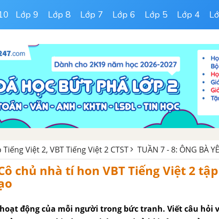
10
Lớp 9
Lớp 8
Lớp 7
Lớp 6
Lớp 5
Lớp 4
Lớ
p Tiếng Việt 2, VBT Tiếng Việt 2 CTST
TUẦN 7 - 8: ÔNG BÀ Y
 Cô chủ nhà tí hon VBT Tiếng Việt 2 tậ
tạo
 hoạt động của mỗi người trong bức tranh. Viết câu hỏi v