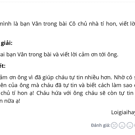
ình là bạn Vân trong bài Cô chủ nhà tí hon, viết l
giải:
i bạn Vân trong bài và viết lời cảm ơn tới ông.
ết:
ảm ơn ông vì đã giúp cháu tự tin nhiều hơn. Nhờ có 
iên của ông mà cháu đã tự tin và biết cách làm sao 
chủ tí hon ạ! Cháu hứa với ông cháu sẽ còn tự tin
n nữa ạ!
Loigiaih
Đánh giá: