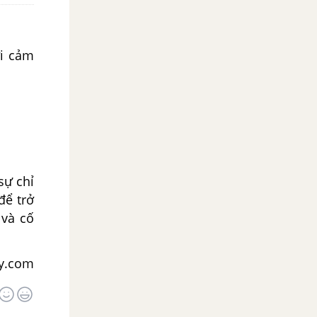
ời cảm
sự chỉ
để trở
 và cố
ay.com