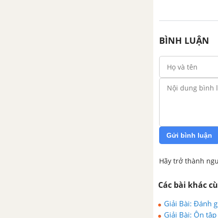
Bài 3: Mùa lúa chín
BÌNH LUẬN
Bài 4: Sông Hương
TUẦN 27: ÔN TẬP GIỮA HỌC
KÌ II
Bài Ôn tập giữa học kì 2 - Ôn
tập 1
Gửi bình luận
Bài Ôn tập giữa học kì 2 - Ôn
tập 2
Hãy trở thành ngư
Bài Ôn tập giữa học kì 2 - Ôn
Các bài khác c
tập 3
Giải Bài: Đánh g
Bài Ôn tập giữa học kì 2 - Ôn
Giải Bài: Ôn tập