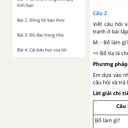
tình bạn
Câu 2
Bài 2: Đồng hồ báo thức
Viết câu hỏi 
tranh ở bài tập
Bài 3: Đồ đạc trong nhà
M: - Bố làm gì
Bài 4: Cái bàn học của tôi
=> Bố tỉa lá ch
TUẦN 12 - 13: NGÔI NHÀ THỨ
Phương pháp 
HAI
Em dựa vào nh
câu hỏi và trả l
Bài 1: Bàn tay dịu dàng
Lời giải chi ti
Bài 2: Danh sách tổ em
Câu 
Bài 3: Yêu lắm trường ơi!
Bố làm gì?
Bài 4: Góc nhỏ yêu thương