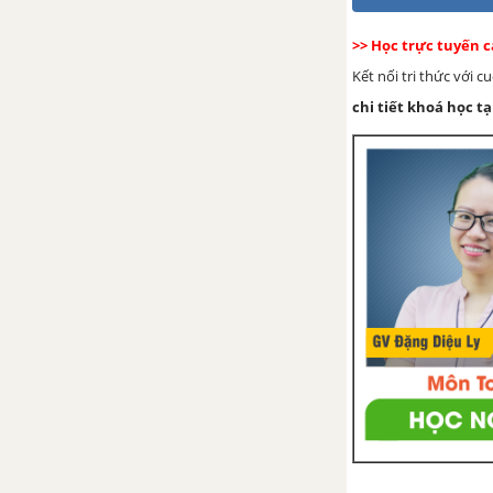
Bài 4: Mùa đông ở vùng cao
>> Học trực tuyến 
TUẦN 23 - 24: THIÊN NHIÊN
Kết nối tri thức với 
MUÔN MÀU
chi tiết khoá học tạ
Bài 1: Chuyện của vàng anh
Bài 2: Ong xây tổ
Bài 3: Trái chín
Bài 4: Hoa mai vàng
TUẦN 25 - 26: SẮC MÀU QUÊ
HƯƠNG
Bài 1: Quê mình đẹp nhất
Bài 2: Rừng ngập mặn Cà Mau