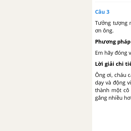
Câu 3
Bài 3: Cô giáo lớp em
Tưởng tượng m
Bài 4: Người nặn tò he
ơn ông.
Phương pháp 
TUẦN 18: ÔN TẬP CUỐI HỌC
KÌ 1
Em hãy đóng va
Bài: Ôn tập cuối học kì 1 - Ôn
Lời giải chi ti
tập 1
Ông ơi, cháu c
dạy và động v
Bài: Ôn tập cuối học kì 1 - Ôn
tập 2
thành một cô 
gắng nhiều hơ
Bài: Đánh giá cuối học kì 1
TUẦN 19 - 20: NƠI CHỐN
THÂN QUEN