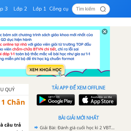
p 3
Lớp 2
Lớp 1
Công cụ
TẢI APP ĐỂ XEM OFFLINE
ÊU QUÝ
p 1 Chân
BÀI GIẢI MỚI NHẤT
à câu trả
Giải Bài: Đánh giá cuối học kì 2 VBT Tiếng Việt 2 tập 2 Chân trời sáng tạo