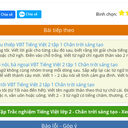
Bình chọn:
Chia sẻ
Chia sẻ
Bài tiếp theo
ưu thiếp VBT Tiếng Việt 2 tập 1 Chân trời sáng tạo
g tôi. Viết lời giải cho từng câu đó sau, biết rằng lời giải chứa tiến
oặc chữ ngh. Điền vào chỗ trống. Viết từ ngữ chỉ người thân vào 2
iết 1 – 2 câu có từ ngữ tìm được ở bài tập 4. Chọn một trong hai tì
i nội, bà ngoại VBT Tiếng Việt 2 tập 1 Chân trời sáng tạo
in lỗi. Viết vào Phiếu đọc sách những điều em đã chia sẻ với bạn sau
ngữ không cùng nhóm trong mỗi dòng sau. Sắp xếp lại các từ ngữ t
 đình.
ể viết thành câu mới. Viết 1 – 2 câu nói về tình cảm gia đình. Viết
ong gia đình em.
 tôi VBT Tiếng Việt 2 tập 1 Chân trời sáng tạo
à tôi (từ Tối nào đến hết). Viết tên người thân theo thứ tự chữ cái. 
ặc n, vần uôn hoặc uông. Viết 2 – 3 từ ngữ có tiếng chăm, thương. 
 viết thành câu. Viết 2 – 3 câu nói về tình cảm của cháu đối với ôn
c mừng sinh nhật một người thân dựa vào gợi ý. Viết vào Phiếu đọ
a sẻ với bạn sau khi đọc một bài văn về gia đình.
ập Trắc nghiệm Tiếng Việt lớp 2 - Chân trời sáng tạo - X
Báo lỗi - Góp ý