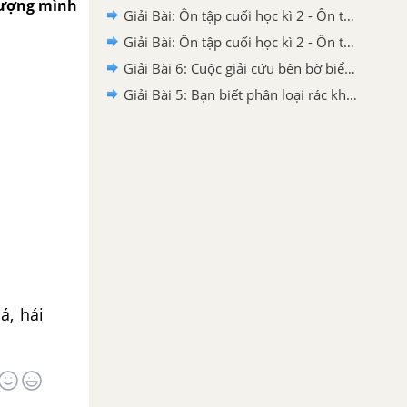
 tượng mình
Giải Bài: Ôn tập cuối học kì 2 - Ôn tập 2 VBT Tiếng Việt 2 tập 2 Chân trời sáng tạo
Giải Bài: Ôn tập cuối học kì 2 - Ôn tập 1 VBT Tiếng Việt 2 tập 2 Chân trời sáng tạo
Giải Bài 6: Cuộc giải cứu bên bờ biển VBT Tiếng Việt 2 tập 2 Chân trời sáng tạo
Giải Bài 5: Bạn biết phân loại rác không? VBT Tiếng Việt 2 tập 2 Chân trời sáng tạo
á, hái