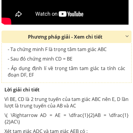
Phương pháp giải - Xem chi tiết
- Ta chứng minh F là trọng tâm tam giác ABC
- Sau đó chứng minh CD = BE
- Áp dụng định lí về trọng tâm tam giác ta tính các
đoạn DF, EF
Lời giải chi tiết
Vì BE, CD là 2 trung tuyến của tam giác ABC nên E, D lần
lượt là trung tuyến của AB và AC
\( \Rightarrow AD = AE = \dfrac{1}{2}AB = \dfrac{1}
{2}AC\)
Xét tam giác ADC và tam giác AEB có :