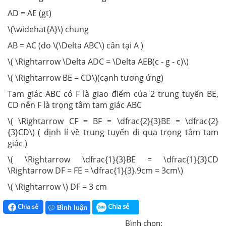
AD = AE (gt)
\(\widehat{A}\) chung
AB = AC (do \(\Delta ABC\) cân tại A )
\( \Rightarrow \Delta ADC = \Delta AEB(c - g - c)\)
\( \Rightarrow BE = CD\)(cạnh tương ứng)
Tam giác ABC có F là giao điểm của 2 trung tuyến BE,
CD nên F là trọng tâm tam giác ABC
\( \Rightarrow CF = BF = \dfrac{2}{3}BE = \dfrac{2}
{3}CD\) ( định lí về trung tuyến đi qua trọng tâm tam
giác )
\( \Rightarrow \dfrac{1}{3}BE = \dfrac{1}{3}CD
\Rightarrow DF = FE = \dfrac{1}{3}.9cm = 3cm\)
\( \Rightarrow \) DF = 3 cm
Chia sẻ
Chia sẻ
Bình luận
Bình chọn: