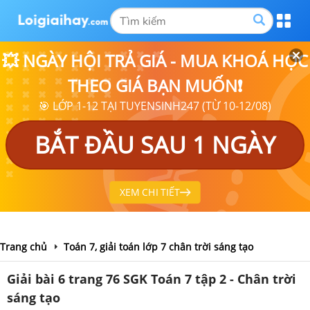
💥 NGÀY HỘI TRẢ GIÁ - MUA KHOÁ HỌC
THEO GIÁ BẠN MUỐN❗
🎯 LỚP 1-12 TẠI TUYENSINH247 (TỪ 10-12/08)
BẮT ĐẦU SAU 1 NGÀY
XEM CHI TIẾT
Trang chủ
Toán 7, giải toán lớp 7 chân trời sáng tạo
Giải bài 6 trang 76 SGK Toán 7 tập 2 - Chân trời
sáng tạo