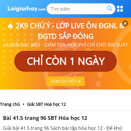
🔥 2K9 CHÚ Ý - LỚP LIVE ÔN ĐGNL &
ĐGTD SẮP ĐÓNG
ƯU ĐÃI ĐẶC BIỆT - GIẢM 50% HỌC PHÍ CHỈ CHO 300 SUẤT
CHỈ CÒN 1 NGÀY
XEM CHI TIẾT
Trang chủ
Giải SBT Hoá học 12
Bài 41.5 trang 96 SBT Hóa học 12
Giải bài 41.5 trang 96 Sách bài tập hóa học 12 - Để khử