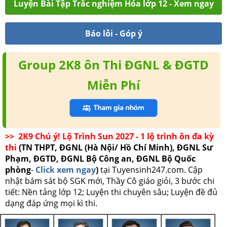
Luyện Bài Tập Trắc nghiệm Hóa lớp 12 - Xem ngay
Báo lỗi - Góp ý
Group 2K8 ôn Thi ĐGNL & ĐGTD
Miễn Phí
>> 2K9 Chú ý! Lộ Trình Sun 2027 - 1 lộ trình ôn đa kỳ
thi
(TN THPT, ĐGNL (Hà Nội/ Hồ Chí Minh), ĐGNL Sư
Phạm, ĐGTD, ĐGNL Bộ Công an, ĐGNL Bộ Quốc
phòng
-
Click xem ngay
)
tại Tuyensinh247.com.
Cập
nhật bám sát bộ SGK mới, Thầy Cô giáo giỏi, 3 bước chi
tiết: Nền tảng lớp 12; Luyện thi chuyên sâu; Luyện đề đủ
dạng đáp ứng mọi kì thi.