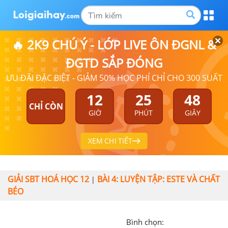
🔥 2K9 CHÚ Ý - LỚP LIVE ÔN ĐGNL &
ĐGTD SẮP ĐÓNG
ƯU ĐÃI ĐẶC BIỆT - GIẢM 50% HỌC PHÍ CHỈ CHO 300 SUẤT
12
25
48
CHỈ CÒN
GIỜ
PHÚT
GIÂY
XEM CHI TIẾT
GIẢI SBT HOÁ HỌC 12
BÀI 4: LUYỆN TẬP: ESTE VÀ CHẤT
|
BÉO
Bình chọn: