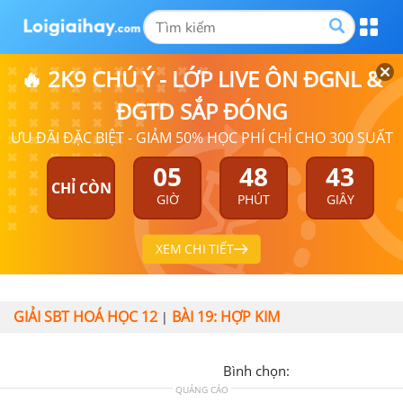
🔥 2K9 CHÚ Ý - LỚP LIVE ÔN ĐGNL &
ĐGTD SẮP ĐÓNG
ƯU ĐÃI ĐẶC BIỆT - GIẢM 50% HỌC PHÍ CHỈ CHO 300 SUẤT
05
48
43
CHỈ CÒN
GIỜ
PHÚT
GIÂY
XEM CHI TIẾT
GIẢI SBT HOÁ HỌC 12
BÀI 19: HỢP KIM
|
Bình chọn:
QUẢNG CÁO