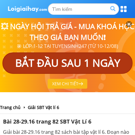
💥 NGÀY HỘI TRẢ GIÁ - MUA KHOÁ HỌC
THEO GIÁ BẠN MUỐN❗
🎯 LỚP 1-12 TẠI TUYENSINH247 (TỪ 10-12/08)
BẮT ĐẦU SAU 1 NGÀY
XEM CHI TIẾT
Trang chủ
Giải SBT Vật lí 6
Bài 28-29.16 trang 82 SBT Vật Lí 6
Giải bài 28-29.16 trang 82 sách bài tập vật lí 6. Đoạn nào