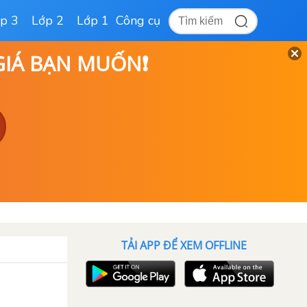
p 3
Lớp 2
Lớp 1
Công cụ
 GIÁ BẠN MUỐN❗
TẢI APP ĐỂ XEM OFFLINE