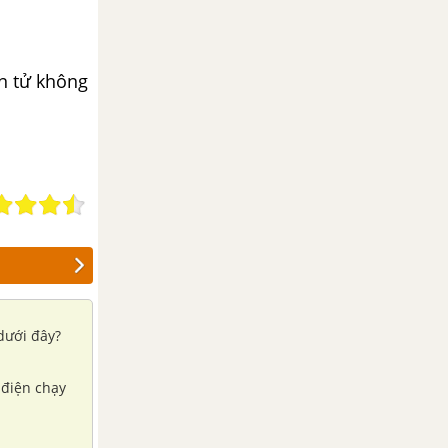
n tử không
 dưới đây?
 điện chạy