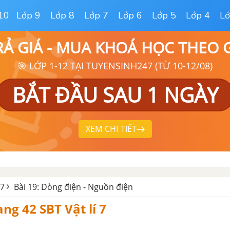
10
Lớp 9
Lớp 8
Lớp 7
Lớp 6
Lớp 5
Lớp 4
Lớ
RẢ GIÁ - MUA KHOÁ HỌC THEO
🎯 LỚP 1-12 TẠI TUYENSINH247 (TỪ 10-12/08)
BẮT ĐẦU SAU 1 NGÀY
XEM CHI TIẾT
 7
Bài 19: Dòng điện - Nguồn điện
ang 42 SBT Vật lí 7