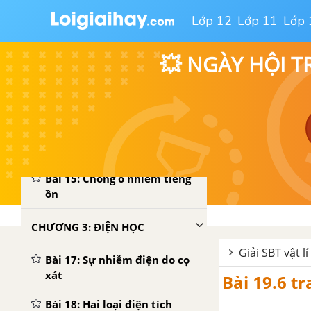
Bài 10: Nguồn âm
Lớp 12
Lớp 11
Lớp 
Bài 11: Độ cao của âm
💥 NGÀY HỘI T
Bài 12: Độ to của âm
Bài 13: Môi trường truyền
âm
Bài 14: Phản xạ âm - Tiếng
vang
Bài 15: Chống ô nhiễm tiếng
ồn
CHƯƠNG 3: ĐIỆN HỌC
Giải SBT vật lí
Bài 17: Sự nhiễm điện do cọ
xát
Bài 19.6 tr
Bài 18: Hai loại điện tích