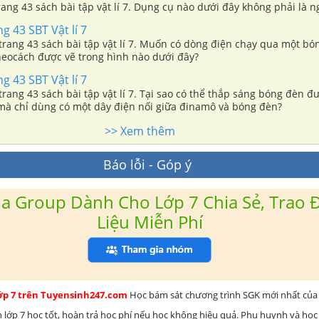
trang 43 sách bài tập vật lí 7. Dụng cụ nào dưới đây không phải là 
g 43 SBT Vật lí 7
 trang 43 sách bài tập vật lí 7. Muốn có dòng điện chạy qua một bó
theocách được vẽ trong hình nào dưới đây?
g 43 SBT Vật lí 7
 trang 43 sách bài tập vật lí 7. Tại sao có thể thắp sáng bóng đèn đ
mà chỉ dùng có một dây điện nối giữa đinamô và bóng đèn?
>> Xem thêm
Báo lỗi - Góp ý
a Group Dành Cho Lớp 7 Chia Sẻ, Trao Đ
Liệu Miễn Phí
lớp 7 trên Tuyensinh247.com
Học bám sát chương trình SGK mới nhất của 
h lớp 7 học tốt, hoàn trả học phí nếu học không hiệu quả. Phụ huynh và học