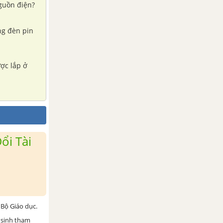
nguồn điện?
ng đèn pin
ược lắp ở
ổi Tài
Bộ Giáo dục.
 sinh tham