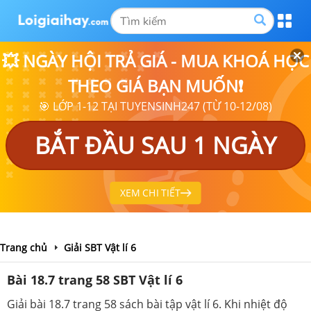
💥 NGÀY HỘI TRẢ GIÁ - MUA KHOÁ HỌC
THEO GIÁ BẠN MUỐN❗
🎯 LỚP 1-12 TẠI TUYENSINH247 (TỪ 10-12/08)
BẮT ĐẦU SAU 1 NGÀY
XEM CHI TIẾT
Trang chủ
Giải SBT Vật lí 6
Bài 18.7 trang 58 SBT Vật lí 6
Giải bài 18.7 trang 58 sách bài tập vật lí 6. Khi nhiệt độ