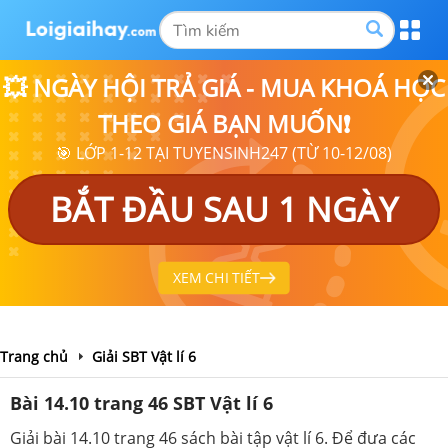
💥 NGÀY HỘI TRẢ GIÁ - MUA KHOÁ HỌC
THEO GIÁ BẠN MUỐN❗
🎯 LỚP 1-12 TẠI TUYENSINH247 (TỪ 10-12/08)
BẮT ĐẦU SAU 1 NGÀY
XEM CHI TIẾT
Trang chủ
Giải SBT Vật lí 6
Bài 14.10 trang 46 SBT Vật lí 6
Giải bài 14.10 trang 46 sách bài tập vật lí 6. Để đưa các