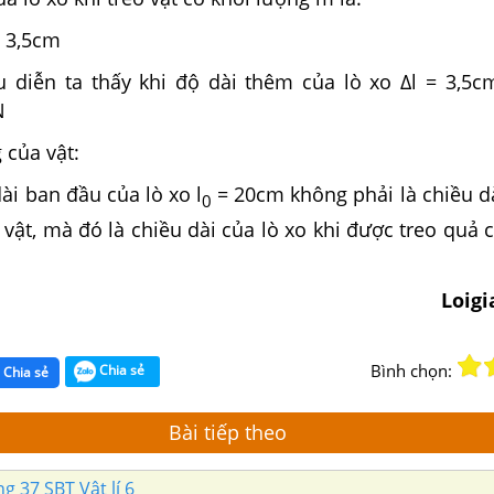
= 3,5cm
 diễn ta thấy khi độ dài thêm của lò xo Δl = 3,5cm
N
 của vật:
ài ban đầu của lò xo l
= 20cm không phải là chiều dà
0
 vật, mà đó là chiều dài của lò xo khi được treo quả 
Loig
Bình chọn:
Chia sẻ
Chia sẻ
Bài tiếp theo
g 37 SBT Vật lí 6