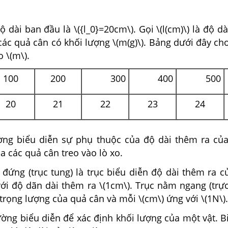
ộ dài ban đầu là \({l_0}=20cm\). Gọi \(l(cm)\) là độ dà
các quả cân có khối lượng \(m(g)\). Bảng dưới đây cho
eo \(m\).
100
200
300
400
500
20
21
22
23
24
ng biểu diễn sự phụ thuộc của độ dài thêm ra của
a các quả cân treo vào lò xo.
 đứng (trục tung) là trục biểu diễn độ dài thêm ra c
ới độ dãn dài thêm ra \(1cm\). Trục nằm ngang (trực
 trọng lượng của quả cân và mỗi \(cm\) ứng với \(1N\).
ng biểu diễn để xác định khối lượng của một vật. Bi