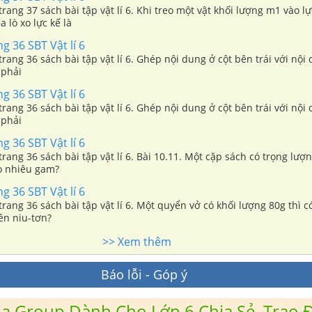
trang 37 sách bài tập vật lí 6. Khi treo một vật khối lượng m1 vào lự
 lò xo lực kế là
g 36 SBT Vật lí 6
 trang 36 sách bài tập vật lí 6. Ghép nội dung ở cột bên trái với nộ
 phải
g 36 SBT Vật lí 6
 trang 36 sách bài tập vật lí 6. Ghép nội dung ở cột bên trái với nộ
 phải
g 36 SBT Vật lí 6
 trang 36 sách bài tập vật lí 6. Bài 10.11. Một cặp sách có trọng lượ
o nhiêu gam?
g 36 SBT Vật lí 6
 trang 36 sách bài tập vật lí 6. Một quyển vở có khối lượng 80g thì c
ên niu-tơn?
>> Xem thêm
Báo lỗi - Góp ý
a Group Dành Cho Lớp 6 Chia Sẻ, Trao Đ