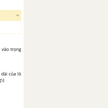
 vào trọng
 dài của lò
g\)