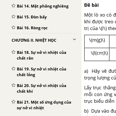
Đề bài
Bài 14. Mặt phẳng nghiêng
Một lò xo có đ
Bài 15. Đòn bẩy
khi được treo 
trị của \(l\) th
Bài 16. Ròng rọc
\(m(g)\)
CHƯƠNG II. NHIỆT HỌC
\(l(cm)\)
Bài 18. Sự nở vì nhiệt của
chất rắn
Bài 19. Sự nở vì nhiệt của
a) Hãy vẽ đườ
chất lỏng
trọng lượng củ
Bài 20. Sự nở vì nhiệt của
Lấy trục thẳng
chất khí
mỗi con ứng v
trục biểu diễn
Bài 21. Một số ứng dụng của
sự nở vì nhiệt
b) Dựa vào đườ