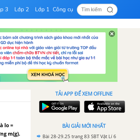
p 3
Lớp 2
Lớp 1
Công cụ
TẢI APP ĐỂ XEM OFFLINE
à lo =
BÀI GIẢI MỚI NHẤT
ợng m(g).
Bài 28-29.25 trang 83 SBT Vật Lí 6