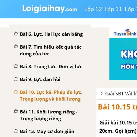
không thấm nước
Lớp 12
Lớp 11
Lớp 
Bài 5. Khối lượng. Đo khối
lượng
Bài 6. Lực. Hai lực cân bằng
Bài 7. Tìm hiểu kết quả tác
dụng của lực
Bài 8. Trọng Lực. Đơn vị lực
Bài 9. Lực đàn hồi
Bài 10. Lực kế. Phép đo lực.
Giải SBT Vật lí
Trọng lượng và khối lượng
Bài 10.15 t
Bài 11. Khối lượng riêng -
Trọng lượng riêng
Giải bài 10.15 t
20cm. Gọi l(cm)
Bài 13. Máy cơ đơn giản