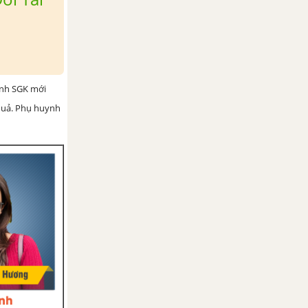
ình SGK mới
 quả. Phụ huynh