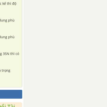
c kế thì độ
i dung phù
i dung phù
ng 35N thì có
ó trọng
ổi Tài