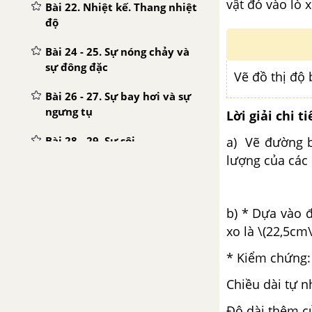
vật đó vào lò x
Bài 22. Nhiệt kế. Thang nhiệt
độ
Bài 24 - 25. Sự nóng chảy và
sự đông đặc
Vẽ đồ thị độ
Bài 26 - 27. Sự bay hơi và sự
ngưng tụ
Lời giải chi ti
Bài 28 - 29. Sự sôi
a) Vẽ đường b
lượng của các 
b) * Dựa vào đ
xo là \(22,5cm
* Kiểm chứng
Chiều dài tự n
Độ dài thêm củ