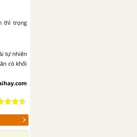
 thì trọng
i tự nhiên
cân có khối
iaihay.com