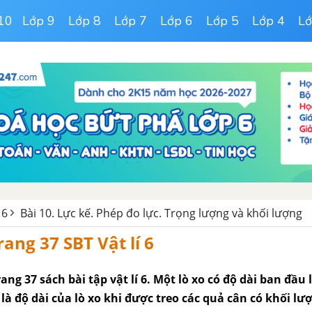
10
Lớp 9
Lớp 8
Lớp 7
Lớp 6
Lớp 5
Lớp 4
Lớ
 6
Bài 10. Lực kế. Phép đo lực. Trọng lượng và khối lượng
rang 37 SBT Vật lí 6
rang 37 sách bài tập vật lí 6. Một lò xo có độ dài ban đầu l
 là độ dài của lò xo khi được treo các quả cân có khối lư