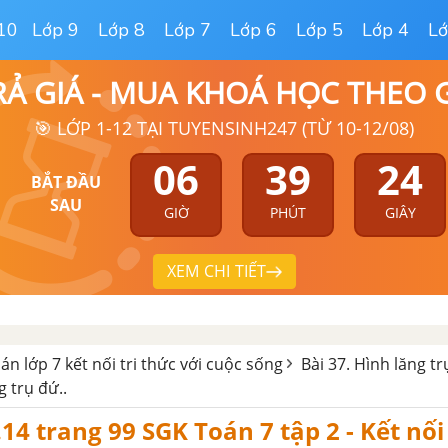
10
Lớp 9
Lớp 8
Lớp 7
Lớp 6
Lớp 5
Lớp 4
Lớ
RẢ GIÁ - MUA KHOÁ HỌC THEO
🎯 LỚP 1-12 TẠI TUYENSINH247 (TỪ 10-12/08)
06
39
24
BẮT ĐẦU
SAU
GIỜ
PHÚT
GIÂY
XEM CHI TIẾT
oán lớp 7 kết nối tri thức với cuộc sống
Bài 37. Hình lăng t
g trụ đứ..
.14 trang 99 SGK Toán 7 tập 2 - Kết nối