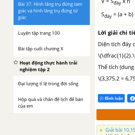
V = S
x h
đáy
Bài 37. Hình lăng trụ đứng tam
giác và hình lăng trụ đứng tứ
S
= (a + b)
đáy
giác
Lời giải chi ti
Luyện tập trang 100
Diện tích đáy 
Bài tập cuối chương X
\(\dfrac{1}{2}.\
Hoạt động thực hành trải
Thể tích (dung 
nghiệm tập 2
\(3,375.2 = 6,75
Đại lượng tỉ lệ trong đời sống
Hộp quà và chân đế lịch để bàn
Bình luận
của em
Giải bài 10.15