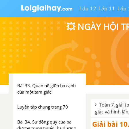
Bài tập cuối chương VIII
Lớp 12
Lớp 11
Lớp 
Chương IX. Quan hệ giữa các
yếu tố trong tam giác
💥 NGÀY HỘI T
Bài 31. Quan hệ giữa góc và
cạnh đối diện trong một tam
giác
Bài 32. Quan hệ giữa đường
vuông góc và đường xiên
Bài 33. Quan hệ giữa ba cạnh
của một tam giác
Toán 7, giải t
Luyện tập chung trang 70
giác và hình lăn
Bài 34. Sự đồng quy của ba
Giải bài 10
đường trung tuyến, ba đường