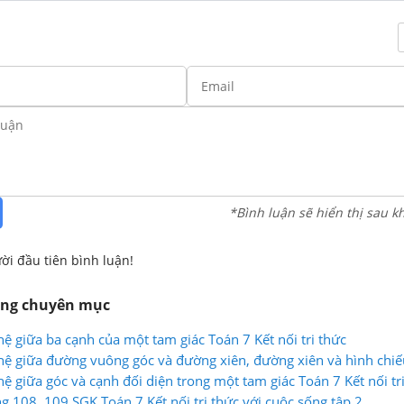
*Bình luận sẽ hiển thị sau k
ời đầu tiên bình luận!
ùng chuyên mục
hệ giữa ba cạnh của một tam giác Toán 7 Kết nối tri thức
hệ giữa đường vuông góc và đường xiên, đường xiên và hình chiế
ệ giữa góc và cạnh đối diện trong một tam giác Toán 7 Kết nối tr
ng 108, 109 SGK Toán 7 Kết nối tri thức với cuộc sống tập 2