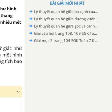
BÀI GIẢI MỚI NHẤT
như hình
Lý thuyết quan hệ giữa ba cạnh của một tam giác Toán 7 Kết nối tri thức
h thang
Lý thuyết quan hệ giữa đường vuông góc và đường xiên, đường xiên và hình chiếu Toán 7 Kết nối tri thức
o nhiêu mét
Lý thuyết quan hệ giữa góc và cạnh đối diện trong một tam giác Toán 7 Kết nối tri thức
Giải câu hỏi trang 108, 109 SGK Toán 7 Kết nối tri thức với cuộc sống tập 2
Giải mục 2 trang 104 SGK Toán 7 Kết nối tri thức với cuộc sống tập 2
ứ giác như
à một hình
ng tích bao