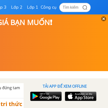
p 3
Lớp 2
Lớp 1
Công cụ
 GIÁ BẠN MUỐN❗
TẢI APP ĐỂ XEM OFFLINE
rụ đứng tam
 tri thức