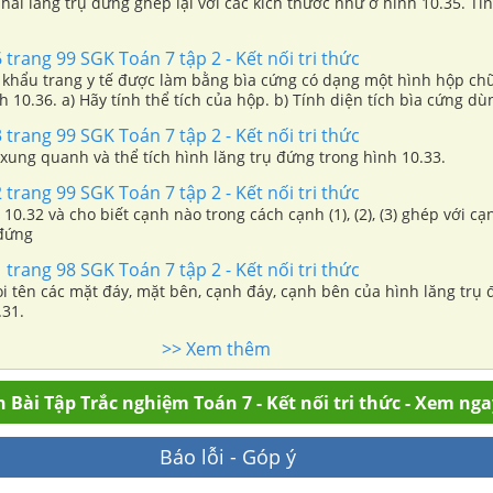
ai lăng trụ đứng ghép lại với các kích thước như ở hình 10.35. Tín
 trang 99 SGK Toán 7 tập 2 - Kết nối tri thức
khẩu trang y tế được làm bằng bìa cứng có dạng một hình hộp chữ
 10.36. a) Hãy tính thể tích của hộp. b) Tính diện tích bìa cứng d
ép dán).
 trang 99 SGK Toán 7 tập 2 - Kết nối tri thức
 xung quanh và thể tích hình lăng trụ đứng trong hình 10.33.
 trang 99 SGK Toán 7 tập 2 - Kết nối tri thức
10.32 và cho biết cạnh nào trong cách cạnh (1), (2), (3) ghép với c
 đứng
 trang 98 SGK Toán 7 tập 2 - Kết nối tri thức
ọi tên các mặt đáy, mặt bên, cạnh đáy, cạnh bên của hình lăng trụ
.31.
>> Xem thêm
 Bài Tập Trắc nghiệm Toán 7 - Kết nối tri thức - Xem nga
Báo lỗi - Góp ý