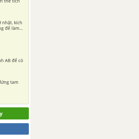
h thể tích
 nhật, kích
ùng để làm
ạnh AB để có
 đứng tam
y