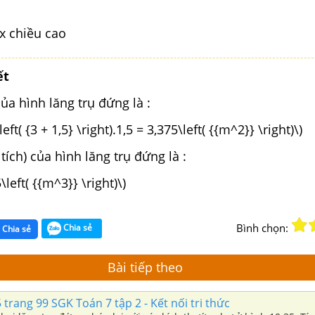
 x chiều cao
ết
của hình lăng trụ đứng là :
left( {3 + 1,5} \right).1,5 = 3,375\left( {{m^2}} \right)\)
tích) của hình lăng trụ đứng là :
\left( {{m^3}} \right)\)
Bình chọn:
Chia sẻ
Chia sẻ
Bài tiếp theo
 trang 99 SGK Toán 7 tập 2 - Kết nối tri thức