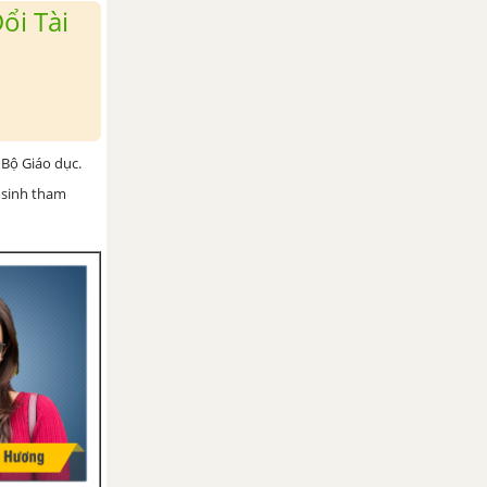
ổi Tài
Bộ Giáo dục.
 sinh tham