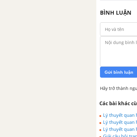
BÌNH LUẬN
Gửi bình luận
Hãy trở thành ngư
Các bài khác c
Lý thuyết quan 
Lý thuyết quan 
nối tri thức
Lý thuyết quan h
Giải câu hỏi tra