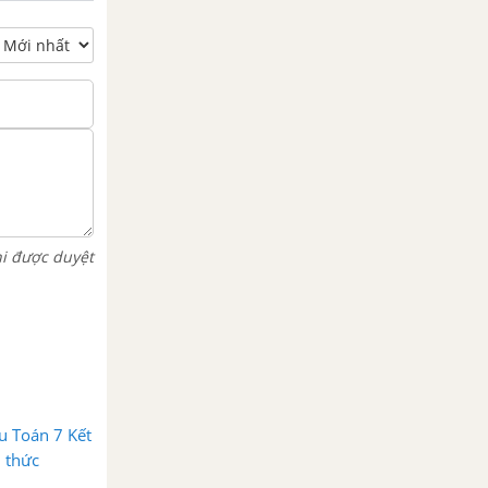
hi được duyệt
u Toán 7 Kết
i thức