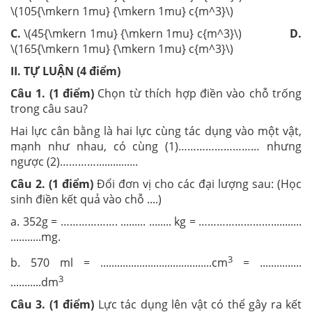
\(105{\mkern 1mu} {\mkern 1mu} c{m^3}\)
C.
\(45{\mkern 1mu} {\mkern 1mu} c{m^3}\)
D.
\(165{\mkern 1mu} {\mkern 1mu} c{m^3}\)
II. TỰ LUẬN (4 điểm)
Câu 1. (1 điểm)
Chọn từ thích hợp điền vào chỗ trống
trong câu sau?
Hai lực cân bằng là hai lực cùng tác dụng vào một vật,
mạnh như nhau, có cùng (1)……………………… nhưng
ngược (2)…………...............
Câu 2. (1 điểm)
Đổi đơn vị cho các đại lượng sau: (Học
sinh điền kết quả vào chỗ ....)
a.
352g = ………………. ......... ........ kg = ……………………...........
...........mg.
3
b.
570 ml = ........................................cm
= ...............
3
...........dm
Câu 3. (1 điểm)
Lực tác dụng lên vật có thể gây ra kết