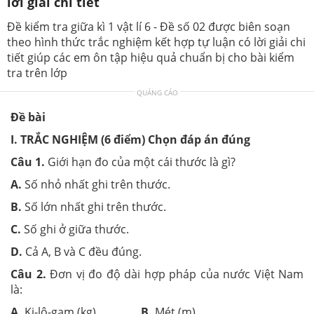
lời giải chi tiết
Đề kiểm tra giữa kì 1 vật lí 6 - Đề số 02 được biên soạn
theo hình thức trắc nghiệm kết hợp tự luận có lời giải chi
tiết giúp các em ôn tập hiệu quả chuẩn bị cho bài kiểm
tra trên lớp
QUẢNG CÁO
Đề bài
I. TRẮC NGHIỆM (6 điểm) Chọn đáp án đúng
Câu 1
.
Giới hạn đo của một cái thước là gì?
A.
Số nhỏ nhất ghi trên thước.
B.
Số lớn nhất ghi trên thước.
C.
Số ghi ở giữa thước.
D.
Cả A, B và C đều đúng.
Câu 2.
Đơn vị đo độ dài hợp pháp của nước Việt Nam
là:
A.
Ki-lô-gam (kg).
B.
Mét (m)