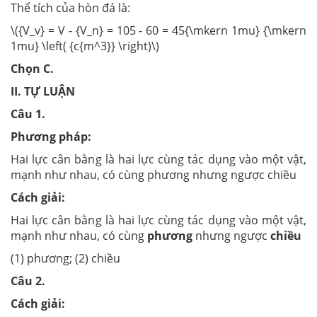
Thể tích của hòn đá là:
\({V_v} = V - {V_n} = 105 - 60 = 45{\mkern 1mu} {\mkern
1mu} \left( {c{m^3}} \right)\)
Chọn C.
II. TỰ LUẬN
Câu 1.
Phương pháp:
Hai lực cân bằng là hai lực cùng tác dụng vào một vật,
mạnh như nhau, có cùng phương nhưng ngược chiều
Cách giải:
Hai lực cân bằng là hai lực cùng tác dụng vào một vật,
mạnh như nhau, có cùng
phương
nhưng ngược
chiều
(1) phương; (2) chiều
Câu 2.
Cách giải: