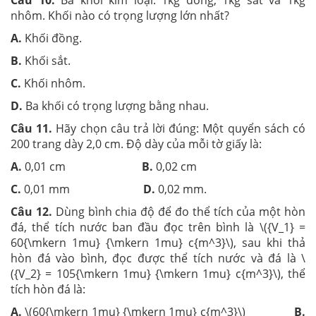
Câu 10.
Ba khối kim loại: 1kg đồng, 1kg sắt và 1kg
nhôm. Khối nào có trọng lượng lớn nhất?
A.
Khối đồng.
B.
Khối sắt.
C.
Khối nhôm.
D.
Ba khối có trọng lượng bằng nhau.
Câu 11.
Hãy chọn câu trả lời đúng: Một quyển sách có
200 trang dày 2,0 cm. Độ dày của mỗi tờ giấy là:
A.
0,01 cm
B.
0,02 cm
C.
0,01 mm
D.
0,02 mm.
Câu 12.
Dùng bình chia độ để đo thể tích của một hòn
đá, thể tích nước ban đầu đọc trên bình là \({V_1} =
60{\mkern 1mu} {\mkern 1mu} c{m^3}\), sau khi thả
hòn đá vào bình, đọc được thể tích nước và đá là \
({V_2} = 105{\mkern 1mu} {\mkern 1mu} c{m^3}\), thể
tích hòn đá là:
A.
\(60{\mkern 1mu} {\mkern 1mu} c{m^3}\)
B.