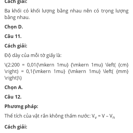
Cách giải:
Ba khối có khối lượng bằng nhau nên có trọng lượng
bằng nhau.
Chọn D.
Câu 11.
Cách giải:
Độ dày của mỗi tờ giấy là:
\(2:200 = 0,01{\mkern 1mu} {\mkern 1mu} \left( {cm}
\right) = 0,1{\mkern 1mu} {\mkern 1mu} \left( {mm}
\right)\)
Chọn A.
Câu 12.
Phương pháp:
Thể tích của vật rắn không thấm nước: V
= V – V
v
n
Cách giải: