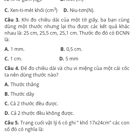
3
C.
Xen-ti-mét khối (cm
)
D.
Niu-tơn(N).
Câu 3.
Khi đo chiều dài của một tờ giấy, ba bạn cùng
dùng một thước nhưng lại thu được các kết quả khác
nhau là: 25 cm, 25,5 cm, 25,1 cm. Thước đo đó có ĐCNN
là:
A.
1 mm.
B.
0,5 cm.
C.
1 cm.
D.
5 mm
Câu 4.
Để đo chiều dài và chu vi miệng của một cái cốc
ta nên dùng thước nào?
A.
Thước thẳng
B.
Thước dây
C.
Cả 2 thước đều được.
D.
Cả 2 thước đều không được.
Câu 5.
Trang cuối vật lý 6 có ghi “ khổ 17x24cm” các con
số đó có nghĩa là: