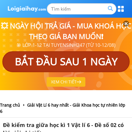
💥 NGÀY HỘI TRẢ GIÁ - MUA KHOÁ HỌC
THEO GIÁ BẠN MUỐN❗
🎯 LỚP 1-12 TẠI TUYENSINH247 (TỪ 10-12/08)
BẮT ĐẦU SAU 1 NGÀY
XEM CHI TIẾT
Trang chủ
Giải Vật Lí 6 hay nhất - Giải Khoa học tự nhiên lớp
6
Đề kiểm tra giữa học kì 1 Vật lí 6 - Đề số 02 có