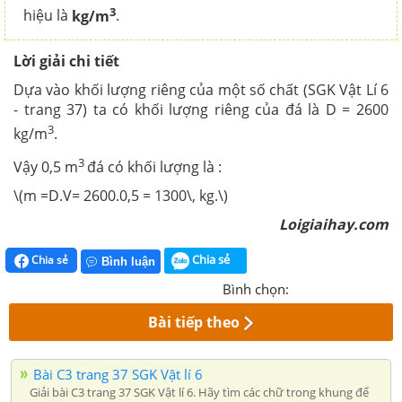
3
hiệu là
kg/m
.
Lời giải chi tiết
Dựa vào khối lượng riêng của một số chất (SGK Vật Lí 6
- trang 37) ta có khối lượng riêng của đá là D = 2600
3
kg/m
.
3
Vậy 0,5 m
đá có khối lượng là :
\(m =D.V= 2600.0,5 = 1300\, kg.\)
Loigiaihay.com
Chia sẻ
Chia sẻ
Bình luận
Bình chọn:
Bài tiếp theo
Bài C3 trang 37 SGK Vật lí 6
Giải bài C3 trang 37 SGK Vật lí 6. Hãy tìm các chữ trong khung để