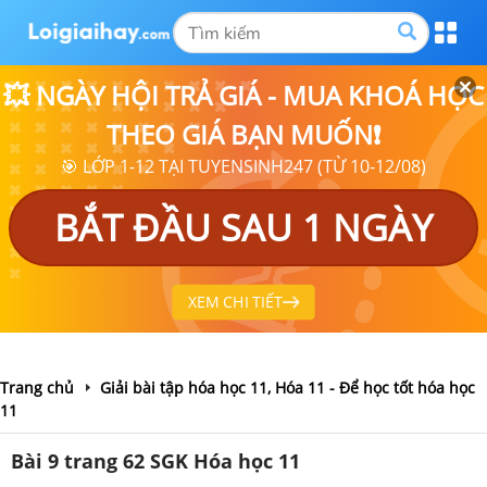
💥 NGÀY HỘI TRẢ GIÁ - MUA KHOÁ HỌC
THEO GIÁ BẠN MUỐN❗
🎯 LỚP 1-12 TẠI TUYENSINH247 (TỪ 10-12/08)
BẮT ĐẦU SAU 1 NGÀY
XEM CHI TIẾT
Trang chủ
Giải bài tập hóa học 11, Hóa 11 - Để học tốt hóa học
11
Bài 9 trang 62 SGK Hóa học 11