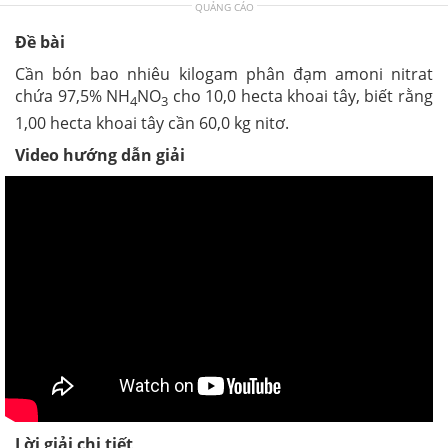
QUẢNG CÁO
Đề bài
Cần bón bao nhiêu kilogam phân đạm amoni nitrat
chứa 97,5% NH
NO
cho 10,0 hecta khoai tây, biết rằng
4
3
1,00 hecta khoai tây cần 60,0 kg nitơ.
Video hướng dẫn giải
Lời giải chi tiết