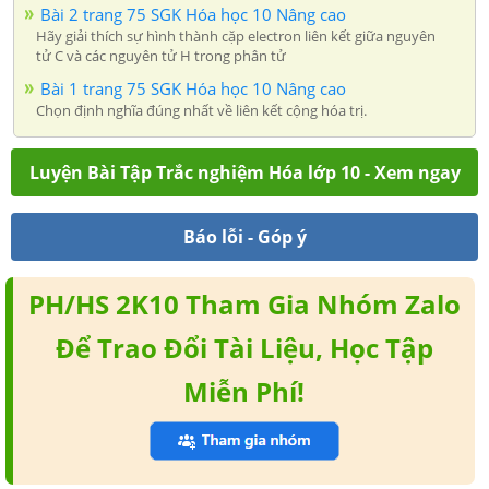
Bài 2 trang 75 SGK Hóa học 10 Nâng cao
Hãy giải thích sự hình thành cặp electron liên kết giữa nguyên
tử C và các nguyên tử H trong phân tử
Bài 1 trang 75 SGK Hóa học 10 Nâng cao
Chọn định nghĩa đúng nhất về liên kết cộng hóa trị.
Luyện Bài Tập Trắc nghiệm Hóa lớp 10 - Xem ngay
Báo lỗi - Góp ý
PH/HS 2K10 Tham Gia Nhóm Zalo
Để Trao Đổi Tài Liệu, Học Tập
Miễn Phí!