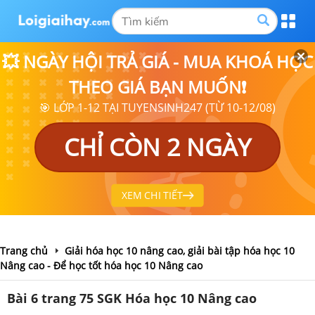
💥 NGÀY HỘI TRẢ GIÁ - MUA KHOÁ HỌC
THEO GIÁ BẠN MUỐN❗
🎯 LỚP 1-12 TẠI TUYENSINH247 (TỪ 10-12/08)
CHỈ CÒN 2 NGÀY
XEM CHI TIẾT
Trang chủ
Giải hóa học 10 nâng cao, giải bài tập hóa học 10
Nâng cao - Để học tốt hóa học 10 Nâng cao
Bài 6 trang 75 SGK Hóa học 10 Nâng cao