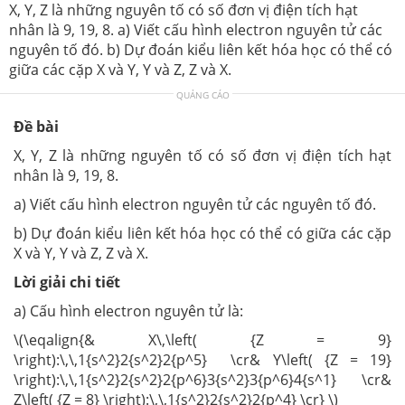
X, Y, Z là những nguyên tố có số đơn vị điện tích hạt
nhân là 9, 19, 8. a) Viết cấu hình electron nguyên tử các
nguyên tố đó. b) Dự đoán kiểu liên kết hóa học có thể có
giữa các cặp X và Y, Y và Z, Z và X.
QUẢNG CÁO
Đề bài
X, Y, Z là những nguyên tố có số đơn vị điện tích hạt
nhân là 9, 19, 8.
a) Viết cấu hình electron nguyên tử các nguyên tố đó.
b) Dự đoán kiểu liên kết hóa học có thể có giữa các cặp
X và Y, Y và Z, Z và X.
Lời giải chi tiết
a) Cấu hình electron nguyên tử là:
\(\eqalign{& X\,\left( {Z = 9}
\right):\,\,1{s^2}2{s^2}2{p^5} \cr& Y\left( {Z = 19}
\right):\,\,1{s^2}2{s^2}2{p^6}3{s^2}3{p^6}4{s^1} \cr&
Z\left( {Z = 8} \right):\,\,1{s^2}2{s^2}2{p^4} \cr} \)