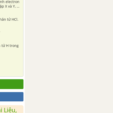
hình electron
ặp X và Y, Y
hân tử HCl.
 tử H trong
 Liệu,