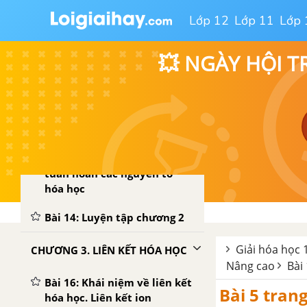
Lớp 12
Lớp 11
Lớp 
Bài 11: Sự biến đổi một số
đại lượng vật lí của các
nguyên tố hóa học
💥 NGÀY HỘI T
Bài 12: Sự biến đổi tính kim
loại, tính phi kim của
nguyên tố hóa học. Định luật
tuần hoàn
Bài 13: Ý nghĩa của bảng
tuần hoàn các nguyên tố
hóa học
Bài 14: Luyện tập chương 2
Giải hóa học 
CHƯƠNG 3. LIÊN KẾT HÓA HỌC
Nâng cao
Bài 
Bài 16: Khái niệm về liên kết
Bài 5 tran
hóa học. Liên kết ion