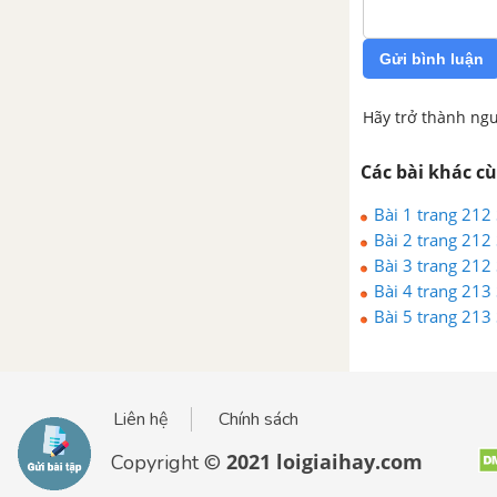
Bài 51: Luyện tập: Tốc độ
phản ứng và cân bằng hóa
Gửi bình luận
học
Hãy trở thành ngư
Các bài khác c
Bài 1 trang 21
Bài 2 trang 21
Bài 3 trang 21
Bài 4 trang 21
Bài 5 trang 21
Liên hệ
Chính sách
2021 loigiaihay.com
Copyright ©