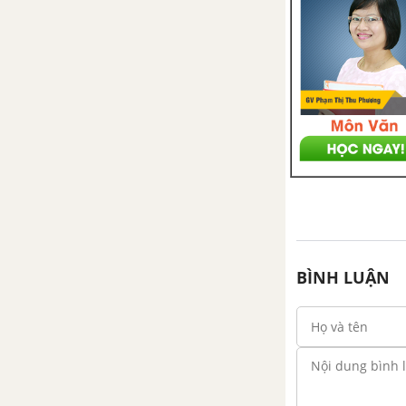
Bài 41: Oxi
Bài 42: Ozon và hiđro peoxit
Bài 43: Lưu huỳnh
Bài 44: Hiđro sunfua
Bài 45 : Hợp chất có oxi của
lưu huỳnh
Bài 46: Luyện tập chương 6
BÌNH LUẬN
CHƯƠNG 7. TỐC ĐỘ PHẢN ỨNG VÀ CÂN BẰNG HÓA HỌC - HÓA HỌC 10 NÂNG CAO
Bài 49: Tốc độ phản ứng hóa
học
Bài 50: Cân bằng hóa học