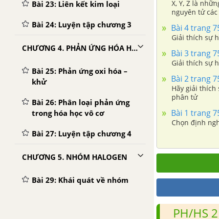
X, Y, Z là nhữn
Bài 23: Liên kết kim loại
nguyên tử các 
và Z, Z và X.
Bài 24: Luyện tập chương 3
Bài 4 trang 
Giải thích sự 
CHƯƠNG 4. PHẢN ỨNG HÓA HỌC
Bài 3 trang 
Giải thích sự 
Bài 25: Phản ứng oxi hóa –
Bài 2 trang 
khử
Hãy giải thích
phân tử
Bài 26: Phân loại phản ứng
Bài 1 trang 
trong hóa học vô cơ
Chọn định nghĩ
Bài 27: Luyện tập chương 4
CHƯƠNG 5. NHÓM HALOGEN
Bài 29: Khái quát về nhóm
Halogen
PH/HS 2
Bài 30: Clo