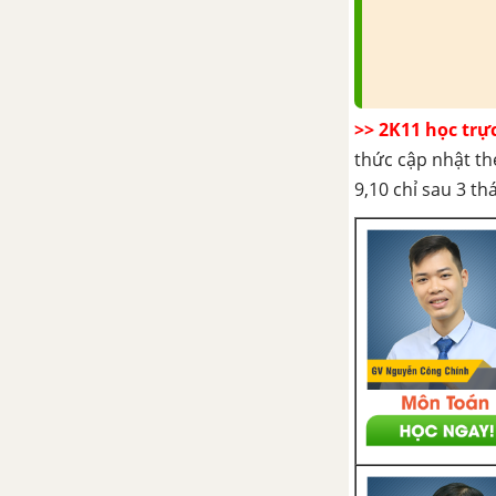
Bài 31: Hiđro clorua – Axit
clohiđric
Bài 32: Hợp chất có oxi của
clo
>> 2K11 học trự
thức cập nhật th
Bài 33: Luyện tập về lo và
9,10 chỉ sau 3 t
hợp chất của clo
Bài 34: Flo
Bài 35: Brom
Bài 36 : Iot
Bài 37 : Luyện tập chương 5
CHƯƠNG 6. NHÓM OXI
Bài 40: Khái quát nhóm oxi