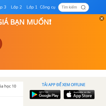
p 3
Lớp 2
Lớp 1
Công cụ
 GIÁ BẠN MUỐN❗
TẢI APP ĐỂ XEM OFFLINE
óa học 10