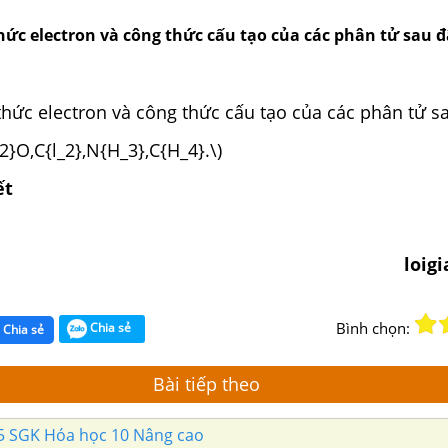
hức electron và công thức cấu tạo của các phân tử sau đ
thức electron và công thức cấu tạo của các phân tử s
_2}O,C{l_2},N{H_3},C{H_4}.\)
ết
loig
Bình chọn:
Chia sẻ
Chia sẻ
Bài tiếp theo
75 SGK Hóa học 10 Nâng cao