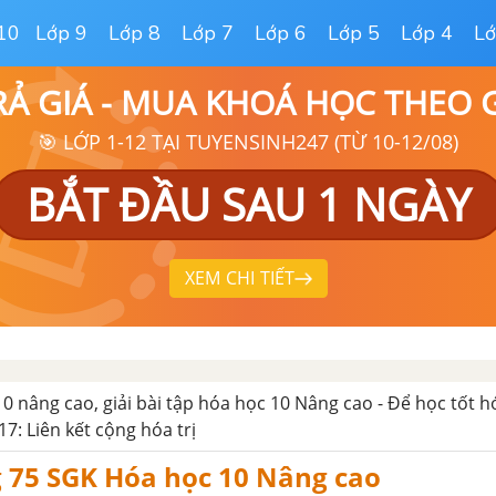
10
Lớp 9
Lớp 8
Lớp 7
Lớp 6
Lớp 5
Lớp 4
Lớ
RẢ GIÁ - MUA KHOÁ HỌC THEO
🎯 LỚP 1-12 TẠI TUYENSINH247 (TỪ 10-12/08)
BẮT ĐẦU SAU 1 NGÀY
XEM CHI TIẾT
10 nâng cao, giải bài tập hóa học 10 Nâng cao - Để học tốt h
17: Liên kết cộng hóa trị
g 75 SGK Hóa học 10 Nâng cao