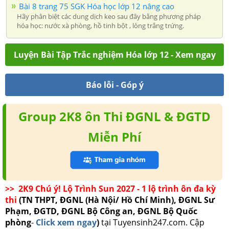
Bài 8 trang 75 SGK Hóa học lớp 12 nâng cao
Hãy phân biệt các dung dịch keo sau đây bằng phương pháp
hóa học: nước xà phòng, hồ tinh bột , lòng trắng trứng.
Luyện Bài Tập Trắc nghiệm Hóa lớp 12 - Xem ngay
Báo lỗi - Góp ý
Group 2K8 ôn Thi ĐGNL & ĐGTD
Miễn Phí
>> 2K9 Chú ý! Lộ Trình Sun 2027 - 1 lộ trình ôn đa kỳ
thi
(TN THPT, ĐGNL (Hà Nội/ Hồ Chí Minh), ĐGNL Sư
Phạm, ĐGTD, ĐGNL Bộ Công an, ĐGNL Bộ Quốc
phòng
-
Click xem ngay
)
tại Tuyensinh247.com.
Cập