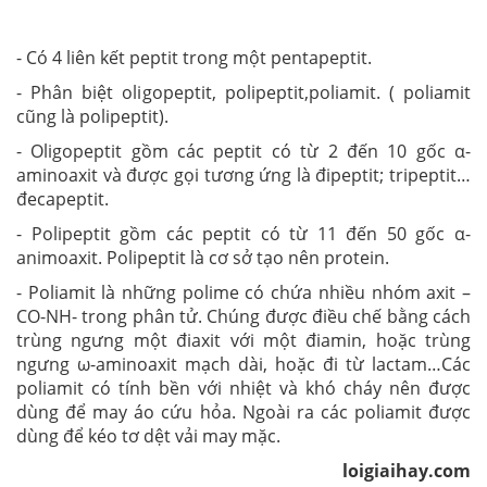
- Có 4 liên kết peptit trong một pentapeptit.
- Phân biệt oligopeptit, polipeptit,poliamit. ( poliamit
cũng là polipeptit).
- Oligopeptit gồm các peptit có từ 2 đến 10 gốc α-
aminoaxit và được gọi tương ứng là đipeptit; tripeptit…
đecapeptit.
- Polipeptit gồm các peptit có từ 11 đến 50 gốc α-
animoaxit. Polipeptit là cơ sở tạo nên protein.
- Poliamit là những polime có chứa nhiều nhóm axit –
CO-NH- trong phân tử. Chúng được điều chế bằng cách
trùng ngưng một điaxit với một điamin, hoặc trùng
ngưng ω-aminoaxit mạch dài, hoặc đi từ lactam…Các
poliamit có tính bền với nhiệt và khó cháy nên được
dùng để may áo cứu hỏa. Ngoài ra các poliamit được
dùng để kéo tơ dệt vải may mặc.
loigiaihay.com