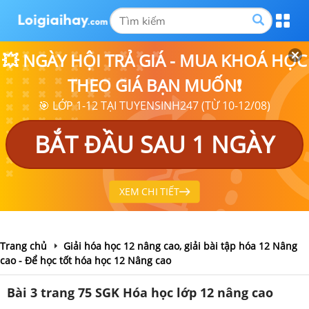
💥 NGÀY HỘI TRẢ GIÁ - MUA KHOÁ HỌC
THEO GIÁ BẠN MUỐN❗
🎯 LỚP 1-12 TẠI TUYENSINH247 (TỪ 10-12/08)
BẮT ĐẦU SAU 1 NGÀY
XEM CHI TIẾT
Trang chủ
Giải hóa học 12 nâng cao, giải bài tập hóa 12 Nâng
cao - Để học tốt hóa học 12 Nâng cao
Bài 3 trang 75 SGK Hóa học lớp 12 nâng cao