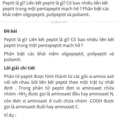
Peptit là gì? Liên kết peptit là gì? Có bao nhiêu liên kết
peptit trong một pentapeptit mạch hở ? Phân biệt các
khái niệm oligopeptit, polipeptit và poliamit.
QUẢNG CÁO
Đề bài
Peptit là gì? Liên kết peptit là gì? Có bao nhiêu liên kết
peptit trong một pentapeptit mạch hở ?
Phân biệt các khái niệm oligopeptit, polipeptit và
poliamit.
Lời giải chi tiết
Phân tử peptit được hình thành từ các gốc α-amino axit
nối với nhau bởi liên kết peptit theo một trật tự nhất
định . Trong phân tử peptit đơn vị aminoaxit chứa
nhóm –NH
được gọi là aminoaxit đầu hay aminoaxit N,
2
còn đơn vị aminoaxit ở cuối chứa nhóm -COOH được
gọi là aminoaxit đuôi hay aminoaxit C.
Ví dụ :