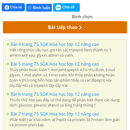
Chia sẻ
Chia sẻ
Bình luận
Bình chọn:
Bài tiếp theo
Bài 4 trang 75 SGK Hóa học lớp 12 nâng cao
Viết công thức cấu tạo ,gọi tên các tripeptit hình thành từ 3
amino axit sau: glyxin, alanin và valin.
Bài 5 trang 75 SGK Hóa học lớp 12 nâng cao
Thủy phân hoàn toàn 1 mol pentapeptit A thì thu được 3 mol
glyxin, 1 mol alanin và 1 mol valin. Khi thủy phân không hoàn
toàn A thì trong hỗn hợp sản phẩm thấy có các đipeptit Ala-
Gly,Gly-Ala và tripeptit Gly-Gly-Val.
Bài 6 trang 75 SGK Hóa học lớp 12 nâng cao
Thuốc thử nào sau đây có thể dùng để phân biệt được các dung
dịch: glucozo, glixerol, etanol và lòng trắng trứng ?
Bài 7 trang 75 SGK Hóa học lớp 12 nâng cao
Phân biệt các khái niệm: a) Peptit và protein; b) Protein đơn giản
và protein phức tạp.