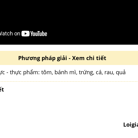
Phương pháp giải - Xem chi tiết
c - thực phẩm: tôm, bánh mì, trứng, cá, rau, quả
ết
Loig