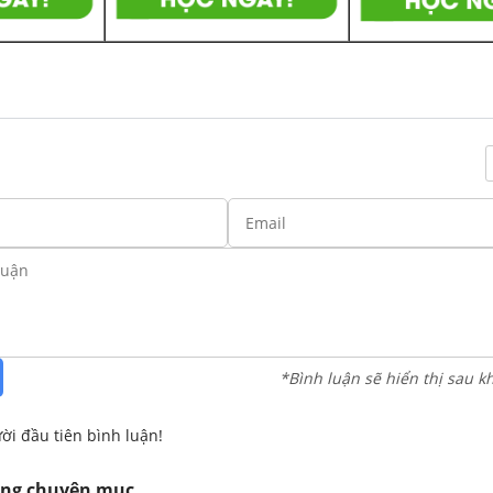
*Bình luận sẽ hiển thị sau k
ời đầu tiên bình luận!
ùng chuyên mục