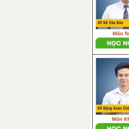
lượng tái tạo
Bài tập Chủ đề 9 và 10
PHẦN 5: TRÁI ĐẤT VÀ BẦU TRỜI
CHỦ ĐỀ 11: CHUYỂN ĐỘNG
NHÌN THẤY CỦA MẶT TRỜI,
MẶT TRĂNG; HỆ MẶT TRỜI VÀ
NGÂN HÀ
Bài 33: Hiện tượng mọc và lặn
của Mặt Trời
Bài 34: Các hình dạng nhìn thấy
của Mặt Trăng
Bài 35: Hệ Mặt Trời và Ngân Hà