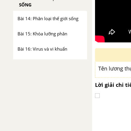
SỐNG
Bài 14: Phân loại thế giới sống
Bài 15: Khóa lưỡng phân
Bài 16: Virus và vi khuẩn
Bài 17: Đa dạng nguyên sinh vật
Tên lương thự
Bài 18: Đa dạng nấm
Lời giải chi ti
Bài 19: Đa dạng thực vật
Bài 20: Vai trò của thực vật
trong đời sống và trong tự nhiên