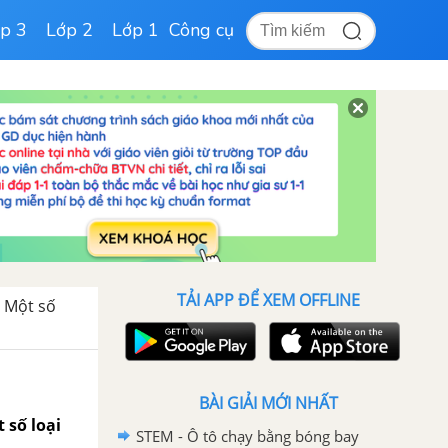
p 3
Lớp 2
Lớp 1
Công cụ
TẢI APP ĐỂ XEM OFFLINE
: Một số
BÀI GIẢI MỚI NHẤT
 số loại
STEM - Ô tô chạy bằng bóng bay