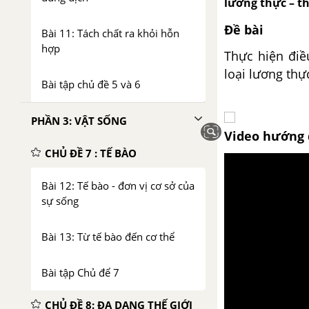
lương thực – t
Đề bài
Bài 11: Tách chất ra khỏi hỗn
hợp
Thực hiện điề
loại lương thự
Bài tập chủ đề 5 và 6
PHẦN 3: VẬT SỐNG
Video hướng 
CHỦ ĐỀ 7 : TẾ BÀO
Bài 12: Tế bào - đơn vị cơ sở của
sự sống
Bài 13: Từ tế bào đến cơ thể
Bài tập Chủ để 7
CHỦ ĐỀ 8: ĐA DẠNG THẾ GIỚI