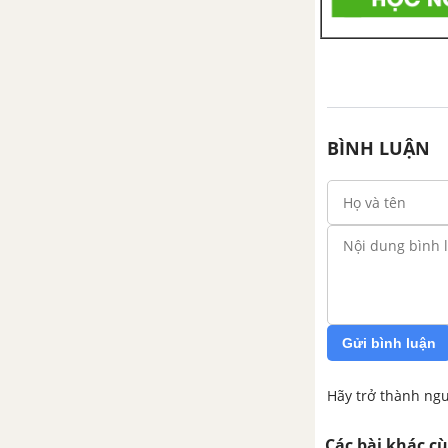
Bài tập Chủ đề 11
BÌNH LUẬN
Gửi bình luận
Hãy trở thành ngư
Các bài khác c