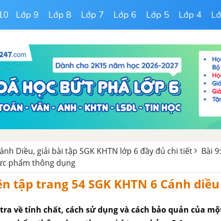
10
Lớp 9
Lớp 8
Lớp 7
Lớp 6
Lớp 5
Lớp 4
Lớ
ánh Diều, giải bài tập SGK KHTN lớp 6 đầy đủ chi tiết
Bài 9
hực phẩm thông dụng
yện tập trang 54 SGK KHTN 6 Cánh diều
tra về tính chất, cách sử dụng và cách bảo quản của một