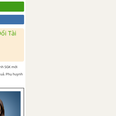
ổi Tài
ình SGK mới
 quả. Phụ huynh