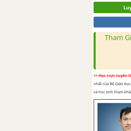
CHỦ ĐỀ 9: LỰC
Luy
Bài 26: Lực và tác dụng lực
Bài 27: Lực tiếp xúc và lực
Tham Gi
không tiếp xúc
Bài 28: Lực ma sát
Bài 29: Lực hấp dẫn
>> Học trực tuyến 
CHỦ ĐỀ 10: NĂNG LƯỢNG
nhất của Bộ Giáo dục.
và học sinh tham khảo 
Bài 30: Các dạng năng lượng
Bài 31: Sự chuyển hóa năng
lượng
Bài 32: Nhiên liệu và năng