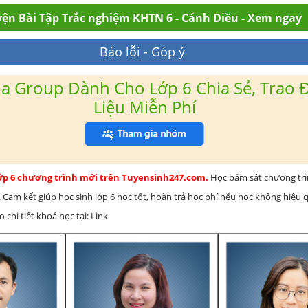
ện Bài Tập Trắc nghiệm KHTN 6 - Cánh Diều - Xem ngay
Báo lỗi - Góp ý
a Group Dành Cho Lớp 6 Chia Sẻ, Trao Đ
Liệu Miễn Phí
lớp 6 chương trình mới trên Tuyensinh247.com.
Học bám sát chương tr
 Cam kết giúp học sinh lớp 6 học tốt, hoàn trả học phí nếu học không hiệu
chi tiết khoá học tại: Link