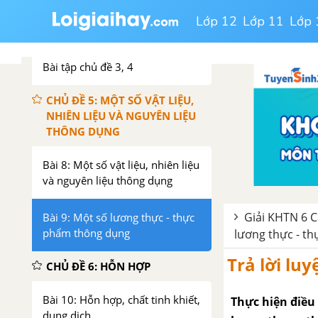
Lớp 12
Lớp 11
Lớp 
Bài 7: Oxygen và không khí
Bài tập chủ đề 3, 4
CHỦ ĐỀ 5: MỘT SỐ VẬT LIỆU,
NHIÊN LIỆU VÀ NGUYÊN LIỆU
THÔNG DỤNG
Bài 8: Một số vật liệu, nhiên liệu
và nguyên liệu thông dụng
Giải KHTN 6 C
Bài 9: Một số lương thực - thực
phẩm thông dụng
lương thực - t
Trả lời lu
CHỦ ĐỀ 6: HỖN HỢP
Bài 10: Hỗn hợp, chất tinh khiết,
Thực hiện điều 
dung dịch