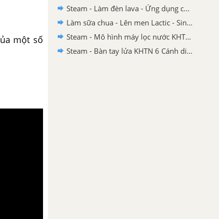
Steam - Làm đèn lava - Ứng dụng của nhũ tương KHTN 6 - Cánh diều
Làm sữa chua - Lên men Lactic - Sinh trưởng và phát triển của vi sinh vật
Steam - Mô hình máy lọc nước KHTN 6 Cánh diều
của một số
Steam - Bàn tay lửa KHTN 6 Cánh diều