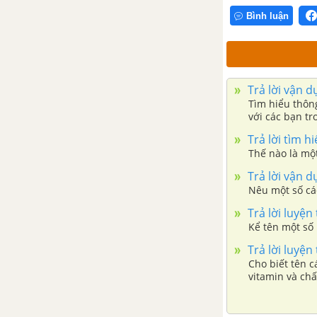
Bài 21: Thực hành phân chia các
nhóm thực vật
Bình luận
Bài 22: Đa dạng động vật không
xương sống
Trả lời vận 
Tìm hiểu thôn
Bài 23: Đa dạng động vật có
với các bạn t
xương sống
Trả lời tìm 
Thế nào là mộ
Bài 24: Đa dạng sinh học
Trả lời vận 
Nêu một số cá
Bài 25: Tìm hiểu sinh vật ngoài
thiên nhiên
Trả lời luyện
Kể tên một số
Bài tập Chủ đề 8
Trả lời luyện
Cho biết tên c
vitamin và ch
PHẦN 4: NĂNG LƯỢNG VÀ SỰ BIẾN ĐỔI