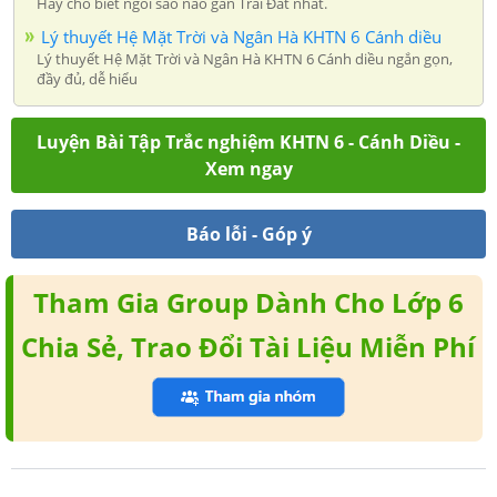
Hãy cho biết ngôi sao nào gần Trái Đất nhất.
Lý thuyết Hệ Mặt Trời và Ngân Hà KHTN 6 Cánh diều
Lý thuyết Hệ Mặt Trời và Ngân Hà KHTN 6 Cánh diều ngắn gọn,
đầy đủ, dễ hiểu
Luyện Bài Tập Trắc nghiệm KHTN 6 - Cánh Diều -
Xem ngay
Báo lỗi - Góp ý
Tham Gia Group Dành Cho Lớp 6
Chia Sẻ, Trao Đổi Tài Liệu Miễn Phí