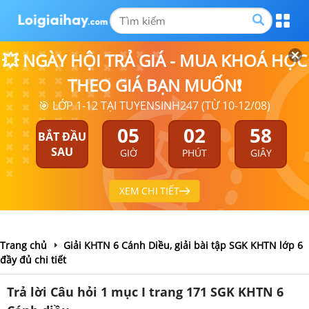
💥 NGÀY HỘI TRẢ GIÁ - MUA KHOÁ HỌC
THEO GIÁ BẠN MUỐN❗
🎯 LỚP 1-12 TẠI TUYENSINH247 (TỪ 10-12/08)
05
02
58
BẮT ĐẦU
SAU
GIỜ
PHÚT
GIÂY
XEM CHI TIẾT
Trang chủ
Giải KHTN 6 Cánh Diều, giải bài tập SGK KHTN lớp 6
đầy đủ chi tiết
Trả lời Câu hỏi 1 mục I trang 171 SGK KHTN 6