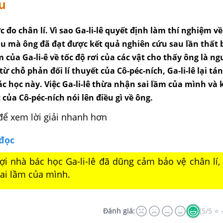
u
c đo chân lí. Vì sao Ga-li-lê quyết định làm thí nghiệm về
âu mà ông đã đạt được kết quả nghiên cứu sau lần thất 
m của Ga-li-ê về tốc độ rơi của các vật cho thấy ông là n
từ chỗ phản đối lí thuyết của Cô-péc-ních, Ga-li-lê lại tá
c học này. Việc Ga-li-lê thừa nhận sai lầm của mình và 
 của Cô-péc-ních nói lên điều gì về ông.
để xem lời giải nhanh hơn
 đọc
ợi nhà bác học Ga-li-lê đã dũng cảm bảo vệ chân lí,
ai lầm của mình.
Đánh giá:
(5/5 ⭐ 