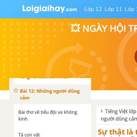
Lớp 12
Lớp 11
Lớp 
Luyện tập viết thư thăm hỏi
💥 NGÀY HỘI T
Trao đổi: Lòng nhân ái
Con sóng lan xa
Vị ngữ
Tiếng hát buổi sớm mai
Bài 12: Những người dũng
cảm
Tiếng Việt lớp
Bài thơ về tiểu đội xe không
người dũng cả
kính
Sự thật là
Tả con vật