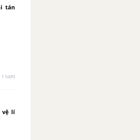
ại tán
- 1 lượt)
vệ lí