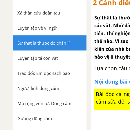
2 Cánh diề
Xả thân cứu đoàn tàu
Sự thật là thướ
các vật. Nhờ đ
Luyện tập về vị ngữ
tiên. Thí nghiệ
thế nào. Vì sao 
Sự thật là thước đo chân lí
kiến của nhà bá
bảo vệ lí thuyết
Luyện tập tả con vật
Lựa chọn câu 
Trao đổi: Em đọc sách báo
Nội dung bài
Người lính dũng cảm
Bài đọc ca ng
cảm sửa đổi s
Mở rộng vốn từ: Dũng cảm
Gương dũng cảm