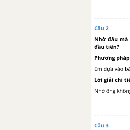
Trạng ngữ (tiếp theo)
Những trang sử vàng
Câu 2
Chiếc võng của bố
Nhờ đâu mà ô
đầu tiên?
Bài 15: Ôn tập giữa học kì II
Phương pháp 
Ôn tập giữa học kì 2 - Tiết 1
Em dựa vào bài
Ôn tập giữa học kì 2 - Tiết 2
Lời giải chi ti
Nhờ ông không 
Ôn tập giữa học kì 2 - Tiết 3
Ôn tập giữa học kì 2 - Tiết 4
Ôn tập giữa học kì 2 - Tiết 5
Câu 3