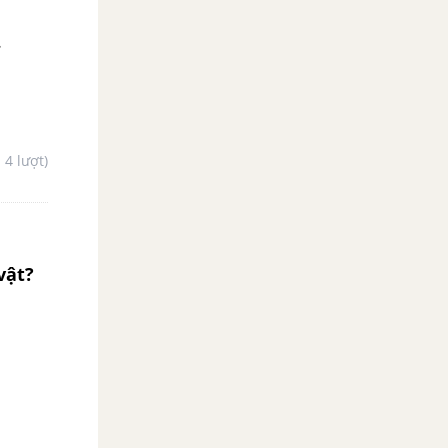
.
- 4 lượt)
 vật?