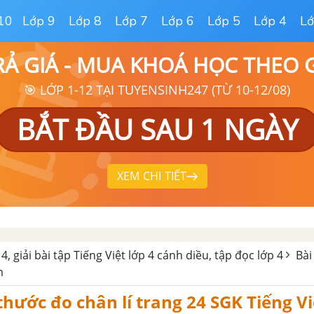
10
Lớp 9
Lớp 8
Lớp 7
Lớp 6
Lớp 5
Lớp 4
Lớ
RẢ GIÁ - MUA KHOÁ HỌC THEO
🎯 LỚP 1-12 TẠI TUYENSINH247 (TỪ 10-12/08)
BẮT ĐẦU SAU 1 NGÀY
XEM CHI TIẾT
 4, giải bài tập Tiếng Việt lớp 4 cánh diều, tập đọc lớp 4
Bài
m
 thước đo chân lí trang 24 SGK Tiếng Vi