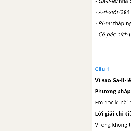
- Ga-li-lê:
nhà b
Kể chuyện: Danh tướng Lý
Thường Kiệt
- A-ri-xtốt
(384 
Mít tinh mừng độc lập
- Pi-sa:
tháp ngh
- Cô-péc-ních
(
Trạng ngữ
Luyện tập tả con vật
Bức ảnh
Câu 1
Vì sao Ga-li-
Luyện tập tả con vật
Phương pháp 
Trao đổi: Tình yêu quê hương,
Em đọc kĩ bài 
đất nước
Lời giải chi ti
Trường Sa
Vì ông không t