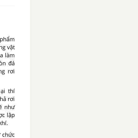
c phẩm
ng vật
sa làm
hòn đá
ng rơi
i thí
hả rơi
sẽ như
ợc lập
khí.
ừ chức