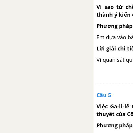
Phong trào Kế hoạch nhỏ
Vì sao từ chỗ
thành ý kiến
Viết hướng dẫn thực hiện một
công việc
Phương pháp 
Em dựa vào bài
Trao đổi: Em đọc sách báo
Lời giải chi ti
Mùa xuân em đi trồng cây
Vì quan sát qu
Mở rộng vốn từ: Ý chí
Lập kế hoạch nhỏ
Câu 5
Đoàn tàu mang tên Đội
Việc Ga-li-l
thuyết của Cô
Bài 17: Khám phá thế giới
Phương pháp 
Chẳng phải chuyện đùa