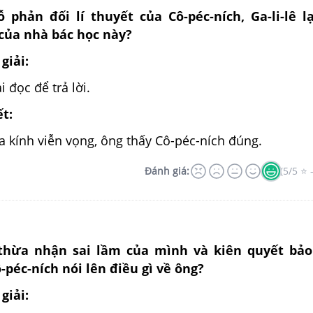
 phản đối lí thuyết của Cô-péc-ních, Ga-li-lê l
 của nhà bác học này?
giải:
 đọc để trả lời.
ết:
a kính viễn vọng, ông thấy Cô-péc-ních đúng.
Đánh giá:
(5/5 ⭐ 
ê thừa nhận sai lầm của mình và kiên quyết bảo 
-péc-ních nói lên điều gì về ông?
giải: