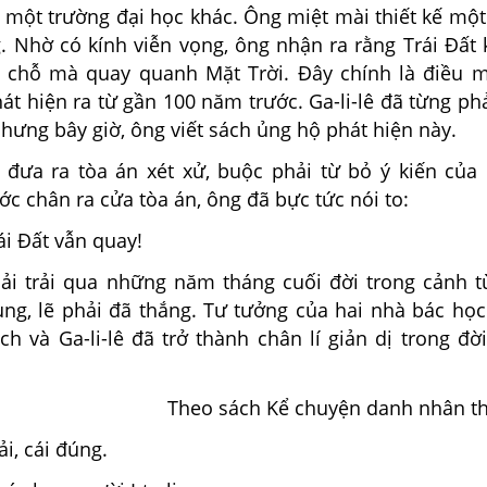
 một trường đại học khác. Ông miệt mài thiết kế một
g. Nhờ có kính viễn vọng, ông nhận ra rằng Trái Đất
 chỗ mà quay quanh Mặt Trời. Đây chính là điều 
át hiện ra từ gần 100 năm trước. Ga-li-lê đã từng ph
hưng bây giờ, ông viết sách ủng hộ phát hiện này.
ưa ra tòa án xét xử, buộc phải từ bỏ ý kiến của
c chân ra cửa tòa án, ông đã bực tức nói to:
ái Đất vẫn quay!
 trải qua những năm tháng cuối đời trong cảnh t
ng, lẽ phải đã thắng. Tư tưởng của hai nhà bác họ
h và Ga-li-lê đã trở thành chân lí giản dị trong đờ
Theo sách Kể chuyện danh nhân th
ải, cái đúng.