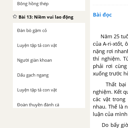
Bông hồng thép
Bài đọc
Bài 13: Niềm vui lao động
Đàn bò gặm cỏ
Năm 25 tuổi, 
của A-ri-xtốt,
Luyện tập tả con vật
nặng rơi nhan
thí nghiệm. T
Người giàn khoan
phải rơi cùng
xuống trước h
Dấu gạch ngang
Thất bại ấy 
Luyện tập tả con vật
nghiệm. Kết qu
các vật trong
Đoàn thuyền đánh cá
nhau. Thế là 
luận của mình 
Luyện tập tả con vật
Do bấy giờ ng