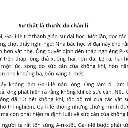
Sự thật là thước đo chân lí
Ga-li-lê trở thành giáo sư đại học. Một lần, đọc tá
 ông chợt thấy nghi ngờ: Nhà bác học vĩ đại này cho rằ
h hơn vật nhẹ. Ông quyết định đến tháp nghiêng Pi-
ừ trên tháp, ông thả xuống hai hòn đá. Lẽ ra, hai 
 một lúc, song do sức cản của không khí, hòn nặ
òn nhẹ khoảng ba, bốn xăng-ti-mét.
không làm Ga-li-lê nản lòng. Ông làm đi làm lạ
ả, ông phát hiện ra rằng không khí có sức cản. Nếu t
 ống đã rút hết không khí, tốc độ rơi của các vật 
nhờ thí nghiệm, Ga-li-lê không những chứng minh đư
mà còn phát hiện ra định luật về sức cản của không 
ười ta rất tôn sùng A-ri-xtốt, Ga-li-lê buộc phải t