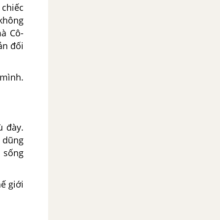
 chiếc
 không
mà Cô-
ản đối
 mình.
ù đày.
c dũng
i sống
ế giới