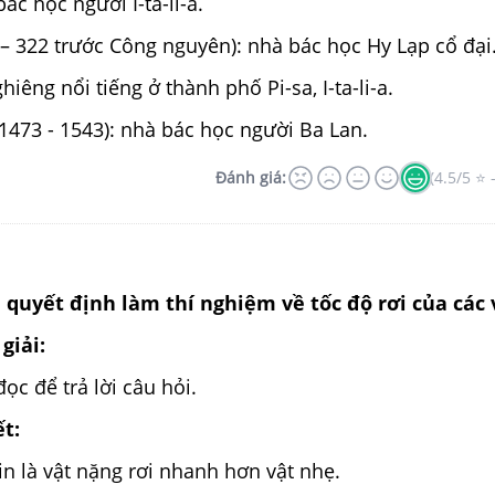
ác học người I-ta-li-a.
– 322 trước Công nguyên): nhà bác học Hy Lạp cổ đại
iêng nổi tiếng ở thành phố Pi-sa, I-ta-li-a.
1473 - 1543): nhà bác học người Ba Lan.
Đánh giá:
(4.5/5 ⭐ 
lê quyết định làm thí nghiệm về tốc độ rơi của các
giải:
đọc để trả lời câu hỏi.
ết:
in là vật nặng rơi nhanh hơn vật nhẹ.