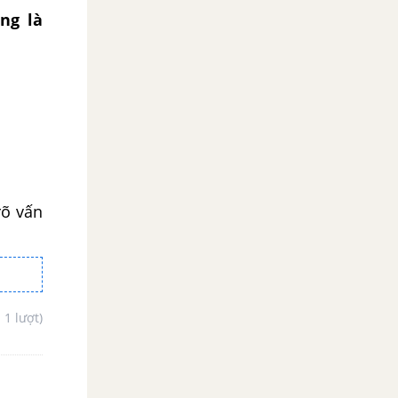
ng là
rõ vấn
- 1 lượt)