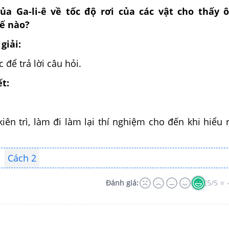
ủa Ga-li-ê về tốc độ rơi của các vật cho thấy ô
hế nào?
giải:
 để trả lời câu hỏi.
ết:
iên trì, làm đi làm lại thí nghiệm cho đến khi hiểu 
Cách 2
Đánh giá:
(5/5 ⭐ 