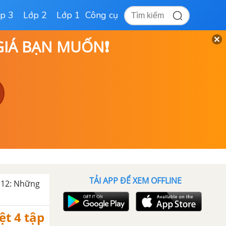
p 3
Lớp 2
Lớp 1
Công cụ
 GIÁ BẠN MUỐN❗
TẢI APP ĐỂ XEM OFFLINE
 12: Những
ệt 4 tập