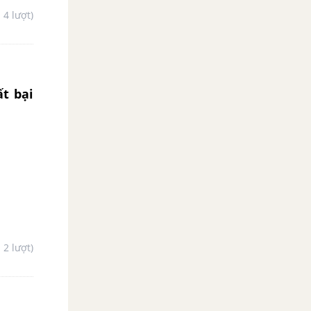
- 4 lượt)
t bại
- 2 lượt)