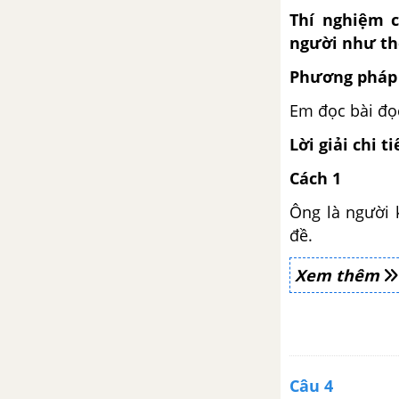
Thí nghiệm c
Ôn tập giữa học kì 2 - Tiết 6
người như t
Ôn tập giữa học kì 2 - Tiết 7
Phương pháp 
Em đọc bài đọc
Bài 16: Tuổi nhỏ chí lớn
Lời giải chi ti
Chiến công của những du kích
nhỏ
Cách 1
Ông là người k
Viết báo cáo
đề.
Em bé Bảo Ninh
Xem thêm
Luyện tập về lựa chọn từ ngữ
Luyện tập viết báo cáo
Câu 4