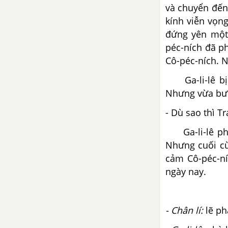
và chuyển đến
Trao đổi: Em đọc sách báo
kính viễn vọn
đứng yên một
Có thể bạn đã biết
péc-ních đã ph
Cô-péc-ních. N
Dấu ngoặc đơn
Ga-li-lê bị đ
Cuộc sống quanh em
Nhưng vừa bướ
- Dù sao thì Tr
Diện mạo mới của Ea Lâm
Ga-li-lê phải
Bài 14: Bài ca giữ nước
Nhưng cuối cù
cảm Cô-péc-níc
Ngô Quyền đại phá quân Nam
ngày nay.
Hán
Luyện tập tả con vật
- Chân lí:
lẽ ph