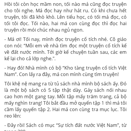
Hồi tôi còn học mầm non, tối nào má cũng đọc truyện
cho tôi nghe. Má đọc hay như hát ru. Có khi chưa hết
truyện, tôi đã khò khò. Lên tiểu học, có tối má đọc, có
tối tôi đọc. Tối nào, hai má con cùng đọc thì đọc hai
truyện rồi mói chúc nhau ngủ ngon.
- Má ơi! Tối nay, mình đọc truyện cổ tích nhé. Cô giáo
con nói: “Mỗi em về nhà tìm đọc một truyện cổ tích kể
về đất nước mình. Tới giờ kể chuyện tuần sau, các em
kể lại cho cả lớp nghe.".
- Hay đó! Nhà mình có bộ “Kho tàng truyện cổ tích Việt
Nam”. Con lấy ra đây, má con mình cùng tìm truyện!
Tôi khệ nệ mang ra từ tủ sách nhà mình bộ sách ấy. Đó
là một bộ sách có 5 tập thật dày. Gáy sách nối nhau
cao hơn một gang tay. Mỗi tập mấy trăm trang, cả bộ
mấy nghìn trang! Tôi bắt đầu mở quyển tập 1 thì má tôi
cầm lấy quyển tập 2. Hai má con cùng tra mục lục. Tôi
reo lên:
- Đây rồi! Sách có mục “Sự tích đất nước Việt Nam”, từ