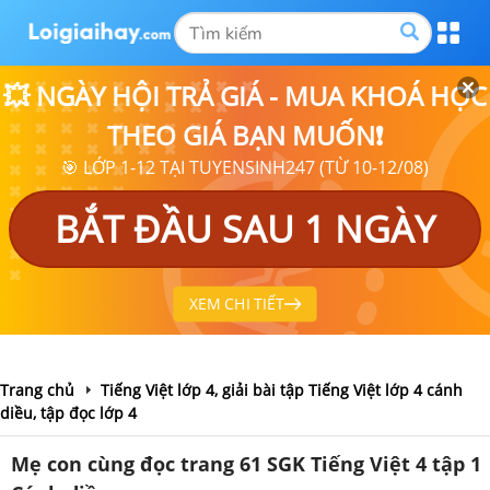
💥 NGÀY HỘI TRẢ GIÁ - MUA KHOÁ HỌC
THEO GIÁ BẠN MUỐN❗
🎯 LỚP 1-12 TẠI TUYENSINH247 (TỪ 10-12/08)
BẮT ĐẦU SAU 1 NGÀY
XEM CHI TIẾT
Trang chủ
Tiếng Việt lớp 4, giải bài tập Tiếng Việt lớp 4 cánh
diều, tập đọc lớp 4
Mẹ con cùng đọc trang 61 SGK Tiếng Việt 4 tập 1