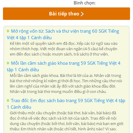
Bình chọn:
Bài tiếp theo
Mở rộng vốn từ: Sách và thư viện trang 60 SGK Tiếng
Việt 4 tập 1 Cánh diều
Kể tên một số quyển sách em đã đọc. Xếp các từ ngữ sau vào
nhóm thích hợp. Viết một đoạn văn ngắn (4-5 câu) kể chuyện
em đến đọc sách ( hoặc mượn sách, trả sách) ở thư viện.
Mỗi lần cầm sách giáo khoa trang 59 SGK Tiếng Việt 4
tập 1 Cánh diều
Mỗi lần cầm sách giáo khoa. Bài thơ là lời của ai. Nhân vật trong
bài thơ nhớ những kỉ niệm gì thời đi học. Tìm những câu thơ nói
lên cảm nghĩ của nhân vật ấy đối với sách giáo khoa đầu đời.
Nhân vật trong bài thơ mong muốn điều gì ở con cháu.
Trao đổi: Em đọc sách báo trang 59 SGK Tiếng Việt 4 tập
1 Cánh diều
Giới thiệu một câu chuyện (hoặc bài thơ, bài văn, bài báo) đã
đọc ở nhà về việc đọc sách và ích lợi của sách. Trao đổi về nội
dung câu chuyện (hoặc bởi thơ, bởi văn, bài báo) mà bạn em giới
thiệu: Em thích nhân vật (hoặc chỉ tiết, hình ảnh) nào? Vì sao.