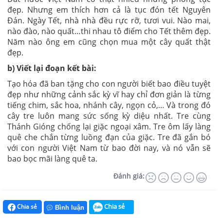
đẹp. Nhưng em thích hơn cả là tục đón tết Nguyên
Đán. Ngày Tết, nhà nhà đều rực rỡ, tươi vui. Nào mai,
nào đào, nào quất…thi nhau tô điểm cho Tết thêm đẹp.
Năm nào ông em cũng chọn mua một cây quất thật
đẹp.
b) Viết lại đoạn kết bài:
Tạo hóa đã ban tặng cho con người biết bao điều tuyệt
đẹp như những cảnh sắc kỳ vĩ hay chỉ đơn giản là từng
tiếng chim, sắc hoa, nhánh cây, ngọn cỏ,… Và trong đó
cây tre luôn mang sức sống kỳ diệu nhất. Tre cùng
Thánh Gióng chống lại giặc ngoại xâm. Tre ôm lấy làng
quê che chắn từng luồng đạn của giặc. Tre đã gắn bó
với con người Việt Nam từ bao đời nay, và nó vẫn sẽ
bao bọc mãi làng quê ta.
Đánh giá:
Chia sẻ
Chia sẻ
Bình luận