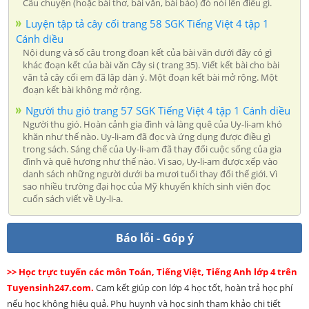
Câu chuyện (hoặc bài thơ, bài văn, bài báo) đó nói lên điều gì.
Luyện tập tả cây cối trang 58 SGK Tiếng Việt 4 tập 1
Cánh diều
Nội dung và số câu trong đoạn kết của bài văn dưới đây có gì
khác đoạn kết của bài văn Cây si ( trang 35). Viết kết bài cho bài
văn tả cây cối em đã lập dàn ý. Một đoạn kết bài mở rộng. Một
đoạn kết bài không mở rộng.
Người thu gió trang 57 SGK Tiếng Việt 4 tập 1 Cánh diều
Người thu gió. Hoàn cảnh gia đình và làng quê của Uy-li-am khó
khăn như thế nào. Uy-li-am đã đọc và ứng dụng được điều gì
trong sách. Sáng chế của Uy-li-am đã thay đổi cuộc sống của gia
đình và quê hương như thế nào. Vì sao, Uy-li-am được xếp vào
danh sách những người dưới ba mươi tuổi thay đổi thế giới. Vì
sao nhiều trường đại học của Mỹ khuyến khích sinh viên đọc
cuốn sách viết về Uy-li-a.
Báo lỗi - Góp ý
>> Học trực tuyến các môn Toán, Tiếng Việt, Tiếng Anh lớp 4 trên
Tuyensinh247.com.
Cam kết giúp con lớp 4 học tốt, hoàn trả học phí
nếu học không hiệu quả. Phụ huynh và học sinh tham khảo chi tiết