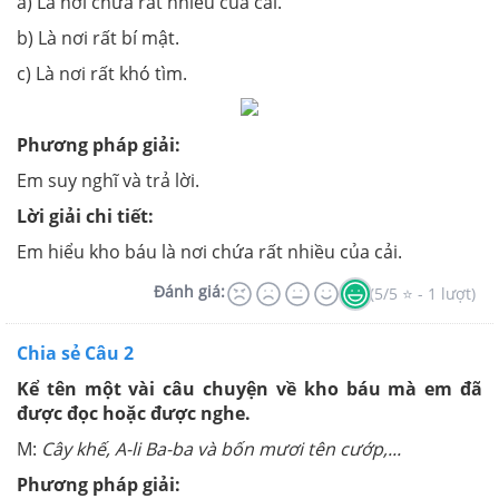
a) Là nơi chứa rất nhiều của cải.
b) Là nơi rất bí mật.
c) Là nơi rất khó tìm.
Phương pháp giải:
Em suy nghĩ và trả lời.
Lời giải chi tiết:
Em hiểu kho báu là nơi chứa rất nhiều của cải.
Đánh giá:
(5/5 ⭐ - 1 lượt)
Chia sẻ Câu 2
Kể tên một vài câu chuyện về kho báu mà em đã
được đọc hoặc được nghe.
M:
Cây khế, A-li Ba-ba và bốn mươi tên cướp,...
Phương pháp giải: