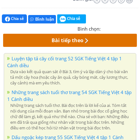
Chia sẻ
Chia sẻ
Bình luận
Bình chọn:
Bài tiếp theo
Luyện tập tả cây cối trang 52 SGK Tiếng Việt 4 tập 1
Cánh diều
Dựa vào kết quả quan sát ở Bài 3, tìm ý và lập dàn ý cho bài văn
tả một cây hoa (hoặc cây ăn quả, cây bóng mát, cây lương thực,
cây cảnh) mà em yêu thích.
Những trang sách tuổi thơ trang 54 SGK Tiếng Việt 4 tập
1 Cánh diều
Những trang sách tuổi thơ. Bài đọc trên là lời kể của ai. Tóm tắt
nội dung của mỗi đoạn văn. Bạn nhỏ trong bài đọc cố gắng học
chữ để làm gì, kết quả như thế nào. Chia sẻ với bạn: Những điều
em đã trải qua giống như nhân vật trong bài đọc trên. Những
điều em có thể học hỏi từ nhân vật trong bài đọc trên.
Dấu ngoặc kép trang 55 SGK Tiếng Việt 4 tập 1 Cánh