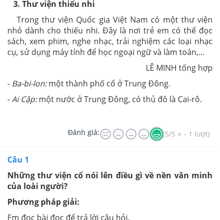
3. Thư viện thiếu nhi
Trong thư viện Quốc gia Việt Nam có một thư viện
nhỏ dành cho thiếu nhi. Đây là nơi trẻ em có thể đọc
sách, xem phim, nghe nhạc, trải nghiệm các loại nhạc
cụ, sử dụng máy tính để học ngoại ngữ và làm toán,…
LÊ MINH tổng hợp
-
Ba-bi-lon:
một thành phố cổ ở Trung Đông.
-
Ai Cập:
một nước ở Trung Đông, có thủ đô là Cai-rô.
Đánh giá:
(5/5 ⭐ - 1 lượt)
Câu 1
Những thư viện cổ nói lên điều gì về nền văn minh
của loài người?
Phương pháp giải:
Em đọc bài đọc để trả lời câu hỏi.