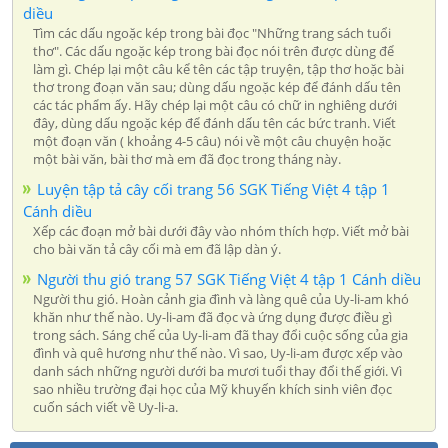
diều
Tìm các dấu ngoặc kép trong bài đọc "Những trang sách tuổi
thơ". Các dấu ngoặc kép trong bài đọc nói trên được dùng để
làm gì. Chép lại một câu kể tên các tập truyện, tập thơ hoặc bài
thơ trong đoạn văn sau; dùng dấu ngoặc kép để đánh dấu tên
các tác phẩm ấy. Hãy chép lại một câu có chữ in nghiêng dưới
đây, dùng dấu ngoặc kép để đánh dấu tên các bức tranh. Viết
một đoạn văn ( khoảng 4-5 câu) nói về một câu chuyện hoặc
một bài văn, bài thơ mà em đã đọc trong tháng này.
Luyện tập tả cây cối trang 56 SGK Tiếng Việt 4 tập 1
Cánh diều
Xếp các đoạn mở bài dưới đây vào nhóm thích hợp. Viết mở bài
cho bài văn tả cây cối mà em đã lập dàn ý.
Người thu gió trang 57 SGK Tiếng Việt 4 tập 1 Cánh diều
Người thu gió. Hoàn cảnh gia đình và làng quê của Uy-li-am khó
khăn như thế nào. Uy-li-am đã đọc và ứng dụng được điều gì
trong sách. Sáng chế của Uy-li-am đã thay đổi cuộc sống của gia
đình và quê hương như thế nào. Vì sao, Uy-li-am được xếp vào
danh sách những người dưới ba mươi tuổi thay đổi thế giới. Vì
sao nhiều trường đại học của Mỹ khuyến khích sinh viên đọc
cuốn sách viết về Uy-li-a.