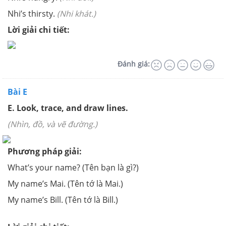
Nhi’s thirsty.
(Nhi khát.)
Lời giải chi tiết:
Đánh giá:
Bài E
E. Look, trace, and draw lines.
(Nhìn, đồ, và vẽ đường.)
Phương pháp giải:
What’s your name?
(Tên bạn là gì?)
My name’s Mai.
(Tên tớ là Mai.)
My name’s Bill.
(Tên tớ là Bill.)