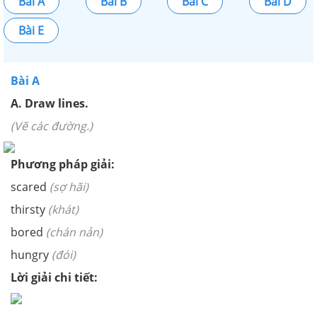
Bài A
Bài B
Bài C
Bài D
Bài E
Bài A
A. Draw lines.
(Vẽ các đường.)
Phương pháp giải:
scared
(sợ hãi)
thirsty
(khát)
bored
(chán nản)
hungry
(đói)
Lời giải chi tiết: