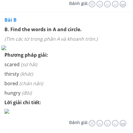
Đánh giá:
Bài B
B. Find the words in A and circle.
(Tìm các từ trong phần A và khoanh tròn.)
Phương pháp giải:
scared
(sợ hãi)
thirsty
(khát)
bored
(chán nản)
hungry
(đói)
Lời giải chi tiết:
Đánh giá: