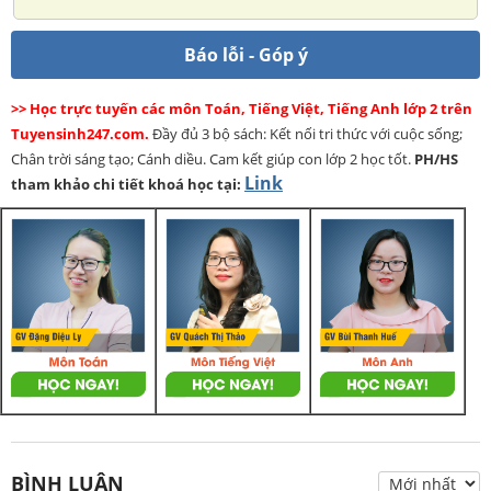
Báo lỗi - Góp ý
>> Học trực tuyến các môn Toán, Tiếng Việt, Tiếng Anh lớp 2 trên
Tuyensinh247.com.
Đầy đủ 3 bộ sách: Kết nối tri thức với cuộc sống;
Chân trời sáng tạo; Cánh diều. Cam kết giúp con lớp 2 học tốt.
PH/HS
Link
tham khảo chi tiết khoá học tại:
BÌNH LUẬN