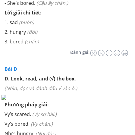
- She’s bored.
(Cậu ấy chán.)
Lời giải chi tiết:
1. sad
(buồn)
2. hungry
(đói)
3. bored
(chán)
Đánh giá:
Bài D
D. Look, read, and (
√
) the box.
(Nhìn, đọc và đánh dấu √ vào ô.)
Phương pháp giải:
Vy’s scared.
(Vy sợ hãi.)
Vy’s bored.
(Vy chán.)
Nhi’s hungry.
(Nhi đói.)