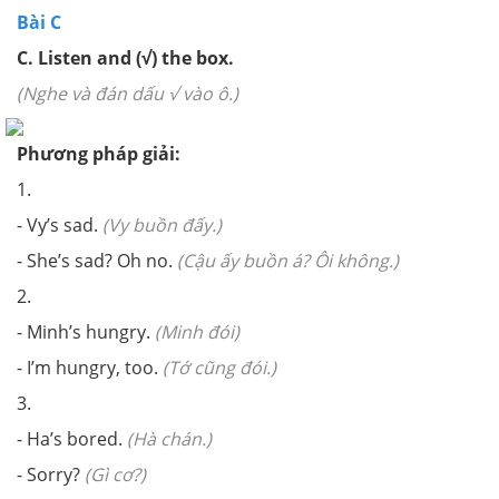
Bài C
C. Listen and (
√
) the box.
(Nghe và đán dấu √ vào ô.)
Phương pháp giải:
1.
- Vy’s sad.
(Vy buồn đấy.)
- She’s sad? Oh no.
(Cậu ấy buồn á? Ôi không.)
2.
- Minh’s hungry.
(Minh đói)
- I’m hungry, too.
(Tớ cũng đói.)
3.
- Ha’s bored.
(Hà chán.)
- Sorry?
(Gì cơ?)