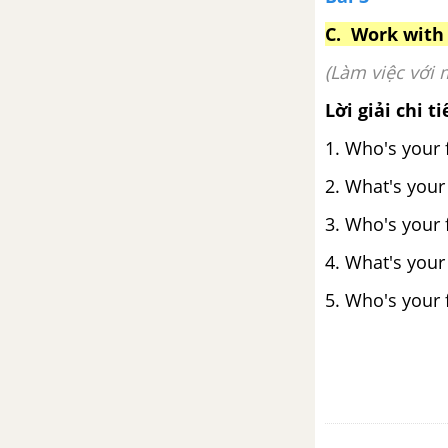
Unit 4: This is my family!
C. Work with 
(Làm việc với 
Preview - Unit 4 - Tiếng Anh 6
Lời giải chi ti
Language Focus - Unit 4 - Tiếng
1. Who's your 
Anh 6
2. What's your
The Real World - Unit 4 - Tiếng
3. Who's your f
Anh 6
4. What's your
Pronunciation - Unit 4 - Tiếng
Anh 6
5. Who's your 
Communication - Unit 4 - Tiếng
Anh 6
Reading - Unit 4 - Tiếng Anh 6