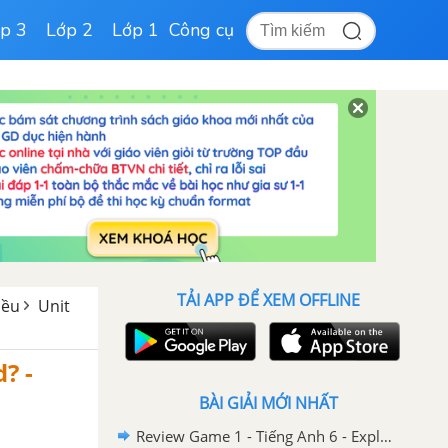
p 3
Lớp 2
Lớp 1
Công cụ
TẢI APP ĐỂ XEM OFFLINE
iều
Unit
? -
BÀI GIẢI MỚI NHẤT
Review Game 1 - Tiếng Anh 6 - Explore English