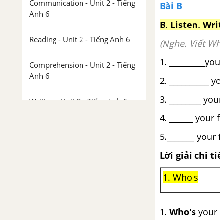
Communication - Unit 2 - Tiếng
Bài B
Anh 6
B.
Listen. Wr
Reading - Unit 2 - Tiếng Anh 6
(Nghe. Viết Wh
1. _________you
Comprehension - Unit 2 - Tiếng
Anh 6
2. __________ y
3. ________ you
Writing - Unit 2 - Tiếng Anh 6
4. ______ your 
Video - Unit 2 - Tiếng Anh 6
5._______ your 
Unit 3: Where's the shark?
Lời giải chi ti
Preview - Unit 3 - Tiếng Anh 6
1. Who's
Language Focus - Unit 3 - Tiếng
Anh 6
1.
Who's
your 