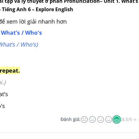
i tập và lý thuyết ở phần Pronunciation– Unit 1. What’s
- Tiếng Anh 6 – Explore English
để xem lời giải nhanh hơn
 What’s / Who's
 What’s / Who’s)
repeat.
i.)
 What's
's
Đánh giá:
(4.5/5 ⭐ 