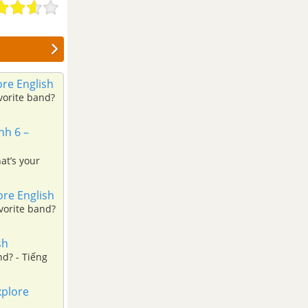
ore English
vorite band?
nh 6 –
at’s your
ore English
vorite band?
sh
nd? - Tiếng
xplore