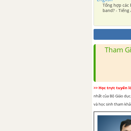
Pronunciation - Unit 5 - Tiếng
Tổng hợp các b
Anh 6
band? - Tiếng 
Communication - Unit 5 - Tiếng
Anh 6
Reading - Unit 5 - Tiếng Anh 6
Tham Gi
Comprehension - Unit 5 - Tiếng
Anh 6
Writing - Unit 5 - Tiếng Anh 6 -
Explore English
>> Học trực tuyến 
nhất của Bộ Giáo dục.
Video - Unit 5 - Tiếng Anh 6
và học sinh tham khảo 
Unit 6: What time do you go
to school?