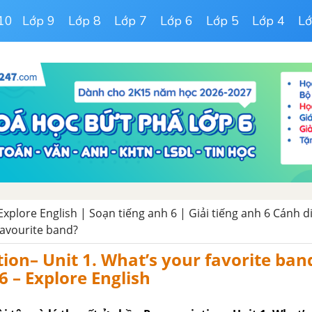
10
Lớp 9
Lớp 8
Lớp 7
Lớp 6
Lớp 5
Lớp 4
Lớ
Explore English | Soạn tiếng anh 6 | Giải tiếng anh 6 Cánh d
favourite band?
ion– Unit 1. What’s your favorite band
6 – Explore English