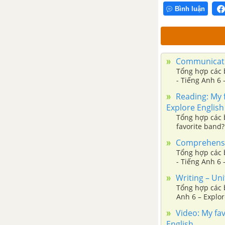
Bình luận
Comprehension - Unit 4 - Tiếng
Anh 6
Writing - Unit 4 - Tiếng Anh 6
Communication
Tổng hợp các b
Video - Unit 4 - Tiếng Anh 6
- Tiếng Anh 6 
Reading: My f
Unit 5: I like fruit!
Explore English
Tổng hợp các b
Preview - Unit 5 - Tiếng Anh 6
favorite band?
Comprehension
Language focus - Unit 5 - Tiếng
Tổng hợp các b
Anh 6
- Tiếng Anh 6 
Writing – Uni
The Real World - Unit 5 - Tiếng
Tổng hợp các b
Anh 6 – Explor
Anh 6
Video: My fav
English