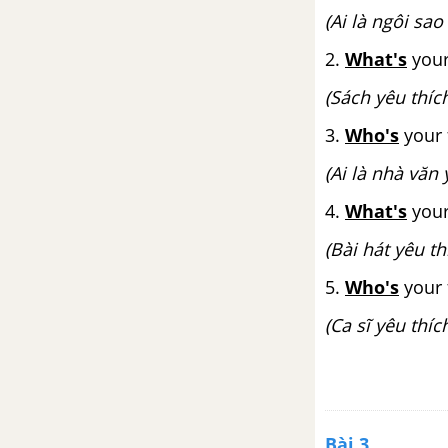
(Ai là ngôi sa
The Real World - Unit 3 - Tiếng
Anh 6
2.
What's
your
(Sách yêu thích
Pronunciation - Unit 3 - Tiếng
Anh 6
3.
Who's
your 
(Ai là nhà văn
Communication - Unit 3 - Tiếng
Anh 6
4.
What's
your
(Bài hát yêu th
Reading - Unit 3 - Tiếng Anh 6
5.
Who's
your 
Comprehension - Unit 3 - Tiếng
(Ca sĩ yêu thíc
Anh 6
Writing - Unit 3 - Tiếng Anh 6
Video - Unit 3 - Tiếng Anh 6
Bài 3