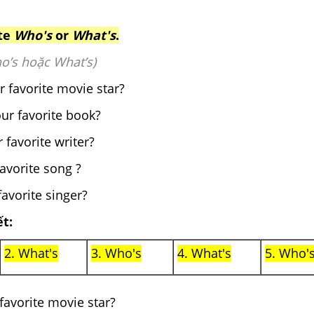
ite
Who's
or
What's
.
o’s hoặc What’s)
r favorite movie star?
our favorite book?
r favorite writer?
favorite song ?
favorite singer?
ết:
2. What's
3. Who's
4. What's
5. Who'
favorite movie star?