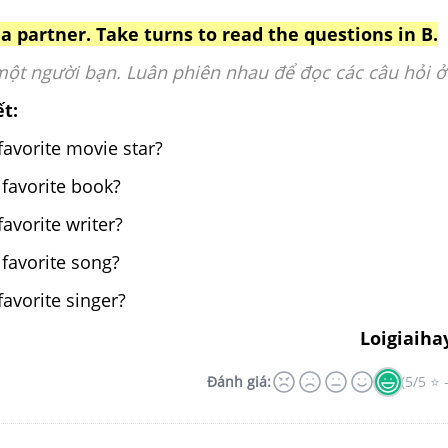
a partner. Take turns to read the questions in B.
một người bạn. Luân phiên nhau để đọc các câu hỏi ở 
ết:
favorite movie star?
 favorite book?
avorite writer?
 favorite song?
favorite singer?
Loigiaiha
Đánh giá:
(5/5 ⭐ 