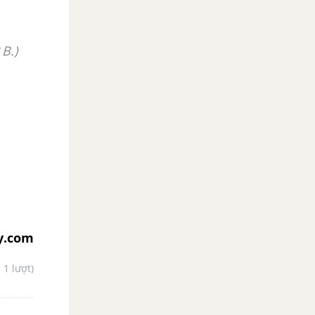
B.)
y.com
- 1 lượt)