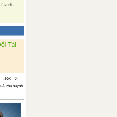
 favorite
ổi Tài
ình SGK mới
 quả. Phụ huynh