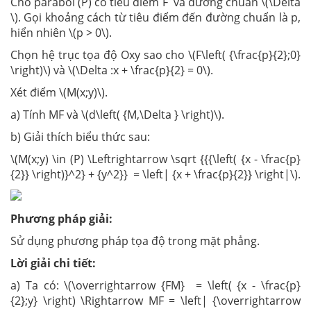
Cho parabol (P) có tiêu điểm F và đường chuẩn \(\Delta
\). Gọi khoảng cách từ tiêu điểm đến đường chuẩn là p,
hiển nhiên \(p > 0\).
Chọn hệ trục tọa độ Oxy sao cho \(F\left( {\frac{p}{2};0}
\right)\) và \(\Delta :x + \frac{p}{2} = 0\).
Xét điểm \(M(x;y)\).
a) Tính MF và \(d\left( {M,\Delta } \right)\).
b) Giải thích biểu thức sau:
\(M(x;y) \in (P) \Leftrightarrow \sqrt {{{\left( {x - \frac{p}
{2}} \right)}^2} + {y^2}} = \left| {x + \frac{p}{2}} \right|\).
Phương pháp giải:
Sử dụng phương pháp tọa độ trong mặt phẳng.
Lời giải chi tiết:
a) Ta có: \(\overrightarrow {FM} = \left( {x - \frac{p}
{2};y} \right) \Rightarrow MF = \left| {\overrightarrow