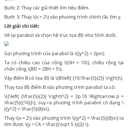
Bước 2: Thay các giả thiết tìm tiêu điểm.
Bước 3: Thay \(x = 2\) vào phương trình chính tắc tìm y.
Lời giải chi tiết:
Vẽ lại parabol và chọn hệ trục tọa độ như hình dưới.
Gọi phương trình của parabol là \({y^2} = 2px\).
Ta có chiều cao của cổng \(OH = 10\), chiều rộng tại
chân cổng \(BD = 2BH = 5\).
Vậy điểm B có tọa độ là \(B\left( {10;\frac{5}{2}} \right)\).
Thay tọa độ điểm B vào phương trình parabol ta có:
\({\left( {\frac{5}{2}} \right)^2} = 2p.10 \Rightarrow p =
\frac{5}{{16}}\), suy ra phương trình parabol có dạng \
({y^2} = \frac{5}{8}x\).
Thay \(x = 2\) vào phương trình \({y^2} = \frac{5}{8}x\) ta
tìm được \(y = CA = \frac{{\sqrt 5 }}{2} \).