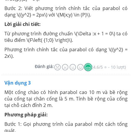
Bước 2: Viết phương trình chính tắc của parabol có
dạng \({y^2} = 2px\) với \(M(x;y) \in (P)\).
Lời giải chi tiết:
Từ phương trình đường chuẩn \(\Delta :x + 1 = 0\) ta có
tiêu điểm \(F\left( {1;0} \right)\).
Phương trình chính tắc của parabol có dạng \({y^2} =
2x\).
Đánh giá:
(4.6/5 ⭐ - 10 lượt)
Vận dụng 3
Một cổng chào có hình parabol cao 10 m và bề rộng
của cổng tại chân cổng là 5 m. Tính bề rộng của cổng
tại chỗ cách đỉnh 2 m.
Phương pháp giải:
Bước 1: Gọi phương trình của parabol một cách tổng
quát.