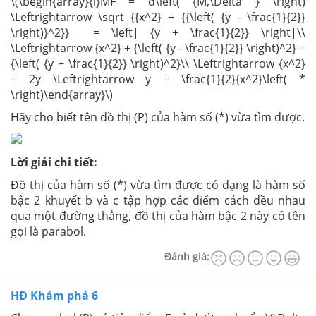
\(\begin{array}{l}MF = d\left( {M,\Delta } \right)
\Leftrightarrow \sqrt {{x^2} + {{\left( {y - \frac{1}{2}}
\right)}^2}} = \left| {y + \frac{1}{2}} \right|\\
\Leftrightarrow {x^2} + {\left( {y - \frac{1}{2}} \right)^2} =
{\left( {y + \frac{1}{2}} \right)^2}\\ \Leftrightarrow {x^2}
= 2y \Leftrightarrow y = \frac{1}{2}{x^2}\left( *
\right)\end{array}\)
Hãy cho biết tên đồ thị (P) của hàm số (*) vừa tìm được.
Lời giải chi tiết:
Đồ thị của hàm số (*) vừa tìm được có dạng là hàm số
bậc 2 khuyết b và c tập hợp các điểm cách đều nhau
qua một đường thẳng, đồ thị của hàm bậc 2 này có tên
gọi là parabol.
Đánh giá:
HĐ Khám phá 6