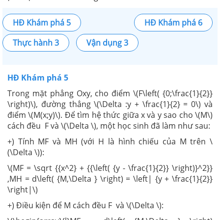
HĐ Khám phá 5
HĐ Khám phá 6
Thực hành 3
Vận dụng 3
HĐ Khám phá 5
Trong mặt phẳng Oxy, cho điểm \(F\left( {0;\frac{1}{2}}
\right)\), đường thẳng \(\Delta :y + \frac{1}{2} = 0\) và
điểm \(M(x;y)\). Để tìm hệ thức giữa x và y sao cho \(M\)
cách đều F và \(\Delta \), một học sinh đã làm như sau:
+) Tính MF và MH (với H là hình chiếu của M trên \
(\Delta \)):
\(MF = \sqrt {{x^2} + {{\left( {y - \frac{1}{2}} \right)}^2}}
,MH = d\left( {M,\Delta } \right) = \left| {y + \frac{1}{2}}
\right|\)
+) Điều kiện để M cách đều F và \(\Delta \):