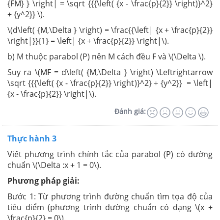
{FM} } \right| = \sqrt {{{\left( {x - \frac{p}{2}} \right)}^2}
+ {y^2}} \).
\(d\left( {M,\Delta } \right) = \frac{{\left| {x + \frac{p}{2}}
\right|}}{1} = \left| {x + \frac{p}{2}} \right|\).
b) M thuộc parabol (P) nên M cách đều F và \(\Delta \).
Suy ra \(MF = d\left( {M,\Delta } \right) \Leftrightarrow
\sqrt {{{\left( {x - \frac{p}{2}} \right)}^2} + {y^2}} = \left|
{x - \frac{p}{2}} \right|\).
Đánh giá:
Thực hành 3
Viết phương trình chính tắc của parabol (P) có đường
chuẩn \(\Delta :x + 1 = 0\).
Phương pháp giải:
Bước 1: Từ phương trình đường chuẩn tìm tọa độ của
tiêu điểm (phương trình đường chuẩn có dạng \(x +
\frac{p}{2} = 0\).