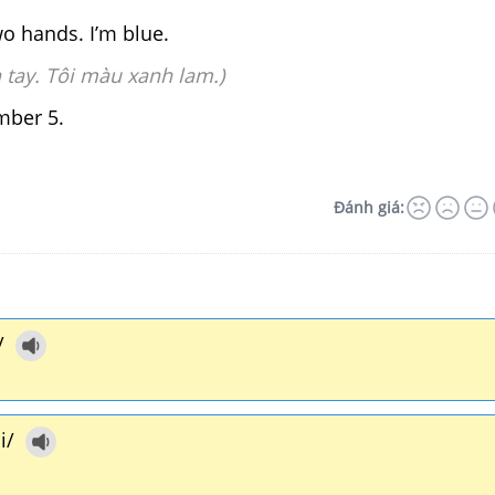
wo hands. I’m blue.
n tay. Tôi màu xanh lam.)
mber 5.
Đánh giá:
/
i/