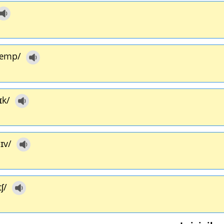
æmp/
ɪk/
ɪv/
ʃ/