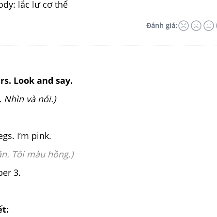
ody: lắc lư cơ thể
Đánh giá:
irs. Look and say.
. Nhìn và nói.)
egs. I’m pink.
ân. Tôi màu hồng.)
er 3.
ết: