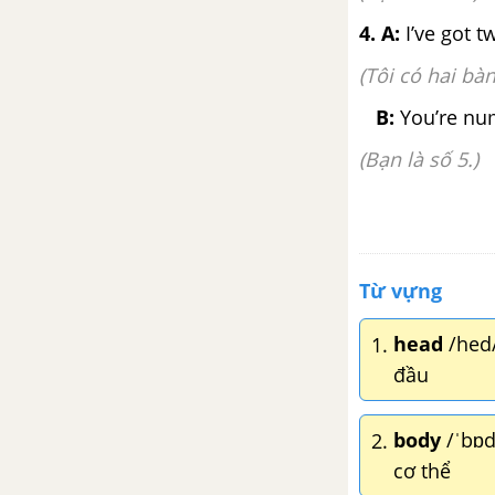
Lesson 4 - Unit 7 - Tiếng Anh 2
4. A:
I’ve got t
(Tôi có hai bà
Lesson 5 - Unit 7 - Tiếng Anh 2
B:
You’re nu
Lesson 6 - Unit 7 - Tiếng Anh 2
(Bạn là số 5.)
Lesson 7 - Unit 7 - Tiếng Anh 2
Lesson 8 - Unit 7 - Tiếng Anh 2
Từ vựng
UNIT 8: WEATHER
head
/hed
1.
Lesson 1 - Unit 8. Weather -
đầu
Tiếng Anh 2
Lesson 2 - Unit 8 - Tiếng Anh 2
body
/ˈbɒd
2.
cơ thể
Lesson 3 - Unit 8 - Tiếng Anh 2