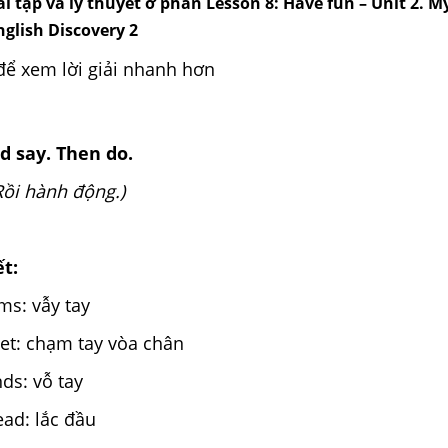
i tập và lý thuyết ở phần Lesson 8: Have fun – Unit 2. M
nglish Discovery 2
để xem lời giải nhanh hơn
d say. Then do.
Rồi hành động.)
ết:
ms: vẫy tay
eet: chạm tay vòa chân
nds: vỗ tay
ad: lắc đầu