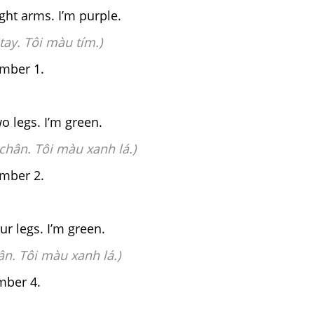
ight arms. I’m purple.
tay. Tôi màu tím.)
mber 1.
wo legs. I’m green.
 chân. Tôi màu xanh lá.)
mber 2.
our legs. I’m green.
ân. Tôi màu xanh lá.)
mber 4.