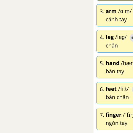
arm
/ɑːm/
3.
Lesson 4 - Unit 8 - Tiếng Anh 2
cánh tay
Lesson 5 - Unit 8 - Tiếng Anh 2
leg
/leɡ/
4.
chân
Lesson 6 - Unit 8 - Tiếng Anh 2
Lesson 7 - Unit 8 - Tiếng Anh 2
hand
/hæn
5.
bàn tay
Lesson 8 - Unit 8 - Tiếng Anh 2
feet
/fiːt/
6.
UNIT: GOODBYE
bàn chân
Goodbye - Tiếng Anh 2
finger
/ˈfɪŋ
7.
UNIT: FESTIVALS
ngón tay
Christmas - Festivals - Tiếng Anh