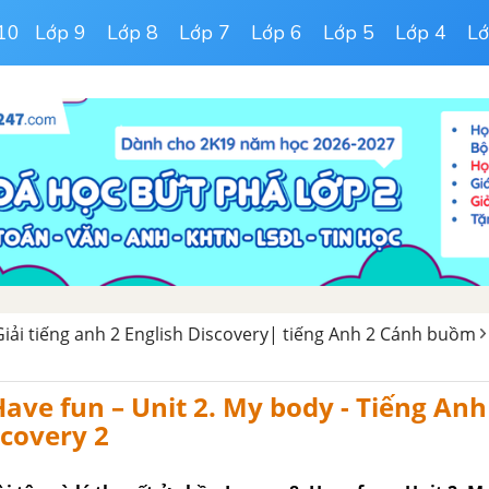
10
Lớp 9
Lớp 8
Lớp 7
Lớp 6
Lớp 5
Lớp 4
Lớ
iải tiếng anh 2 English Discovery| tiếng Anh 2 Cánh buồm
Have fun – Unit 2. My body - Tiếng Anh
scovery 2