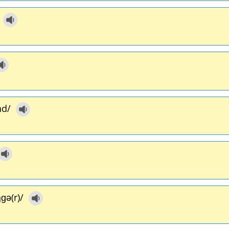
d/
ɡə(r)/