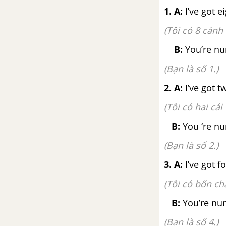
Lesson 4 - Unit 6 - Tiếng Anh 2
1. A:
I’ve got e
(Tôi có 8 cánh 
Lesson 5 - Unit 6 - Tiếng Anh 2
B:
You’re nu
Lesson 6 - Unit 6 - Tiếng Anh 2
(Bạn là số 1.)
Lesson 7 - Unit 6 - Tiếng Anh 2
2. A:
I’ve got t
(Tôi có hai cái
Lesson 8 - Unit 6 - Tiếng Anh 2
B:
You ‘re nu
UNIT 7: CLOTHES
(Bạn là số 2.)
Lesson 1 - Unit 7 - Tiếng Anh 2
3. A:
I’ve got f
(Tôi có bốn ch
Lesson 2 - Unit 7 - Tiếng Anh 2
B:
You’re nu
Lesson 3 - Unit 7 - Tiếng Anh 2
(Bạn là số 4.)