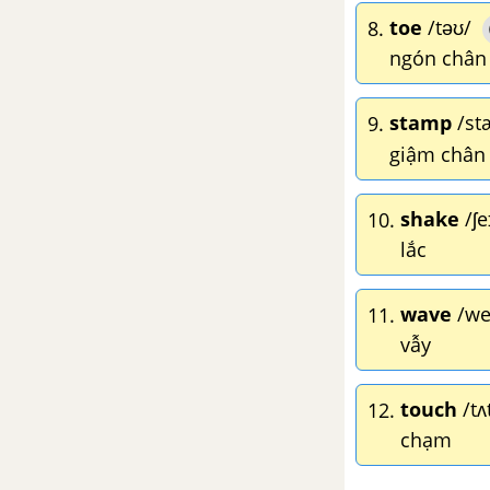
2
toe
/təʊ/
8.
ngón chân
Mid Autumn - Festivals - Tiếng
Anh 2
stamp
/st
9.
giậm chân
Easter - Festivals - Tiếng Anh 2
shake
/ʃe
10.
lắc
wave
/we
11.
vẫy
touch
/tʌt
12.
chạm