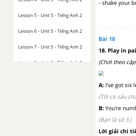
- shake your b
Lesson 5 - Unit 5 - Tiếng Anh 2
Lesson 6 - Unit 5 - Tiếng Anh 2
Bài 18
Lesson 7 - Unit 5 - Tiếng Anh 2
18. Play in pa
(Chơi theo cặp
Lesson 8 - Unit 5 - Tiếng Anh 2
UNIT 6: FOOD
A:
I’ve got six l
Lesson 1 - Unit 6 - Tiếng Anh 2
(Tôi có sáu ch
Lesson 2 - Unit 6 - Tiếng Anh 2
B:
You’re numb
(Bạn là số 3.)
Lesson 3 - Unit 6 - Tiếng Anh 2
Lời giải chi ti