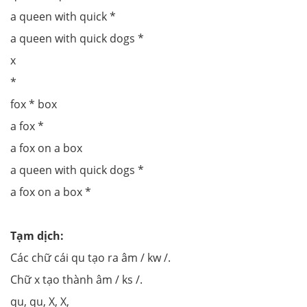
a queen with quick *
a queen with quick dogs *
х
*
fox * box
a fox *
a fox on a box
a queen with quick dogs *
a fox on a box *
Tạm dịch:
Các chữ cái qu tạo ra âm / kw /.
Chữ x tạo thành âm / ks /.
qu, qu, X, X,