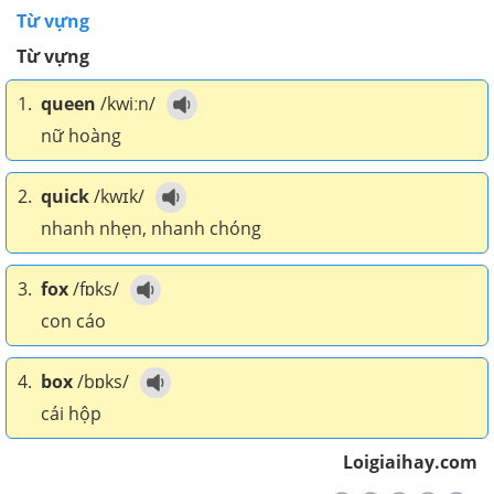
Từ vựng
Từ vựng
1.
queen
/kwiːn/
nữ hoàng
2.
quick
/kwɪk/
nhanh nhẹn, nhanh chóng
3.
fox
/fɒks/
con cáo
4.
box
/bɒks/
cái hộp
Loigiaihay.com