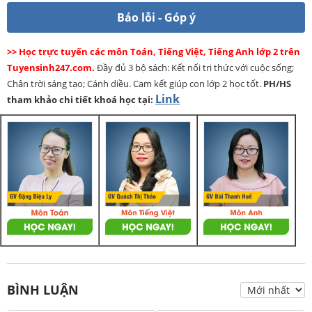
Báo lỗi - Góp ý
>> Học trực tuyến các môn Toán, Tiếng Việt, Tiếng Anh lớp 2 trên
Tuyensinh247.com.
Đầy đủ 3 bộ sách: Kết nối tri thức với cuộc sống;
Chân trời sáng tạo; Cánh diều. Cam kết giúp con lớp 2 học tốt.
PH/HS
Link
tham khảo chi tiết khoá học tại:
BÌNH LUẬN