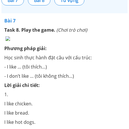
Bài 7
Bài 8
Từ vựng
Bài 7
Task 8. Play the game.
(Chơi trò chơi)
Phương pháp giải:
Học sinh thực hành đặt câu với cấu trúc:
- I like … (tôi thích…)
- I don’t like … (tôi không thích…)
Lời giải chi tiết:
1.
I like chicken.
I like bread.
I like hot dogs.