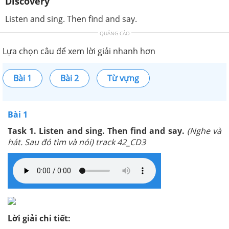
Discovery
Listen and sing. Then find and say.
QUẢNG CÁO
Lựa chọn câu để xem lời giải nhanh hơn
Bài 1
Bài 2
Từ vựng
Bài 1
Task 1. Listen and sing. Then find and say.
(Nghe và
hát. Sau đó tìm và nói) track 42_CD3
Lời giải chi tiết: