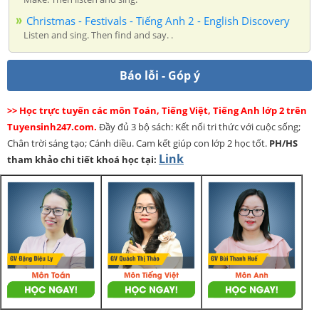
Christmas - Festivals - Tiếng Anh 2 - English Discovery
Listen and sing. Then find and say. .
Báo lỗi - Góp ý
>> Học trực tuyến các môn Toán, Tiếng Việt, Tiếng Anh lớp 2 trên
Tuyensinh247.com.
Đầy đủ 3 bộ sách: Kết nối tri thức với cuộc sống;
Chân trời sáng tạo; Cánh diều. Cam kết giúp con lớp 2 học tốt.
PH/HS
Link
tham khảo chi tiết khoá học tại: