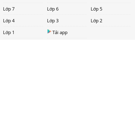
Lớp 7
Lớp 6
Lớp 5
Lớp 4
Lớp 3
Lớp 2
Lớp 1
Tải app
Liên hệ
Chính sách
Copyright ©
2021 loigiaihay.com