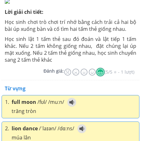
Lời giải chi tiết:
Học sinh chơi trò chơi trí nhớ bằng cách trải cả hai bộ
bài úp xuống bàn và cố tìm hai tấm thẻ giống nhau.
Học sinh lật 1 tấm thẻ sau đó đoán và lật tiếp 1 tấm
khác. Nếu 2 tấm không giống nhau, đặt chúng lại úp
mặt xuống. Nếu 2 tấm thẻ giống nhau, học sinh chuyển
sang 2 tấm thẻ khác
Đánh giá:
(5/5 ⭐ - 1 lượt)
Từ vựng
1.
full moon
/fʊl/ /muːn/
trăng tròn
2.
lion dance
/ˈlaɪən/ /dɑːns/
múa lân