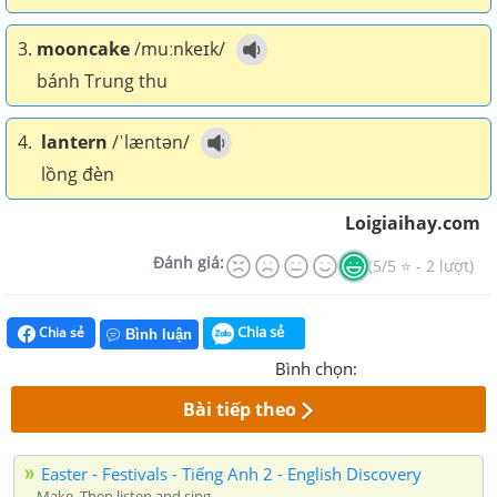
3.
mooncake
/muːnkeɪk/
bánh Trung thu
4.
lantern
/ˈlæntən/
lồng đèn
Loigiaihay.com
Đánh giá:
(5/5 ⭐ - 2 lượt)
Chia sẻ
Chia sẻ
Bình luận
Bình chọn:
Bài tiếp theo
Easter - Festivals - Tiếng Anh 2 - English Discovery
Make. Then listen and sing.