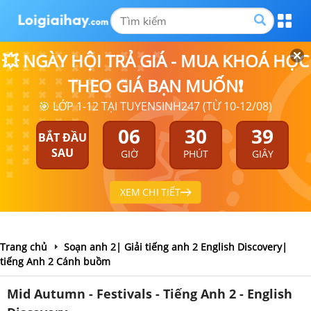
💥 NGÀY HỘI TRẢ GIÁ - MUA KHOÁ HỌC
THEO GIÁ BẠN MUỐN❗
🎯 LỚP 1-12 TẠI TUYENSINH247 (TỪ 10-12/08)
06
30
38
BẮT ĐẦU
SAU
GIỜ
PHÚT
GIÂY
XEM CHI TIẾT
Trang chủ
Soạn anh 2| Giải tiếng anh 2 English Discovery|
tiếng Anh 2 Cánh buồm
Mid Autumn - Festivals - Tiếng Anh 2 - English