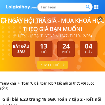
💥 NGÀY HỘI TRẢ GIÁ - MUA KHOÁ HỌC
THEO GIÁ BẠN MUỐN❗
🎯 LỚP 1-12 TẠI TUYENSINH247 (TỪ 10-12/08)
13
24
03
BẮT ĐẦU
SAU
GIỜ
PHÚT
GIÂY
XEM CHI TIẾT
Trang chủ
Toán 7, giải toán lớp 7 kết nối tri thức với cuộc
sống
Giải bài 6.23 trang 18 SGK Toán 7 tập 2 - Kết nối