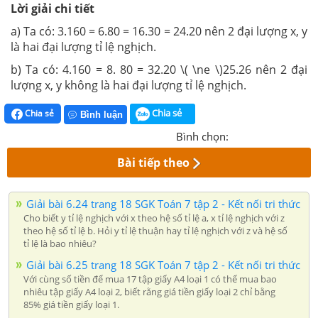
Lời giải chi tiết
a) Ta có: 3.160 = 6.80 = 16.30 = 24.20 nên 2 đại lượng x, y
là hai đại lượng tỉ lệ nghịch.
b) Ta có: 4.160 = 8. 80 = 32.20
\( \ne \)
25.26 nên 2 đại
lượng x, y không là hai đại lượng tỉ lệ nghịch.
Chia sẻ
Chia sẻ
Bình luận
Bình chọn:
Bài tiếp theo
Giải bài 6.24 trang 18 SGK Toán 7 tập 2 - Kết nối tri thức
Cho biết y tỉ lệ nghịch với x theo hệ số tỉ lệ a, x tỉ lệ nghịch với z
theo hệ số tỉ lệ b. Hỏi y tỉ lệ thuận hay tỉ lệ nghịch với z và hệ số
tỉ lệ là bao nhiêu?
Giải bài 6.25 trang 18 SGK Toán 7 tập 2 - Kết nối tri thức
Với cùng số tiền để mua 17 tập giấy A4 loại 1 có thể mua bao
nhiêu tập giấy A4 loại 2, biết rằng giá tiền giấy loại 2 chỉ bằng
85% giá tiền giấy loại 1.