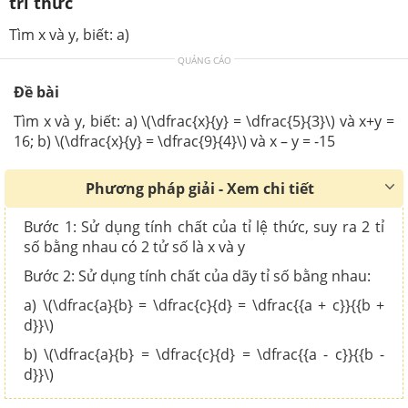
tri thức
Tìm x và y, biết: a)
QUẢNG CÁO
Đề bài
Tìm x và y, biết: a)
\(\dfrac{x}{y} = \dfrac{5}{3}\)
và x+y =
16; b)
\(\dfrac{x}{y} = \dfrac{9}{4}\)
và x – y = -15
Phương pháp giải - Xem chi tiết
Bước 1: Sử dụng tính chất của tỉ lệ thức, suy ra 2 tỉ
số bằng nhau có 2 tử số là x và y
Bước 2: Sử dụng tính chất của dãy tỉ số bằng nhau:
a) \(\dfrac{a}{b} = \dfrac{c}{d} = \dfrac{{a + c}}{{b +
d}}\)
b) \(\dfrac{a}{b} = \dfrac{c}{d} = \dfrac{{a - c}}{{b -
d}}\)