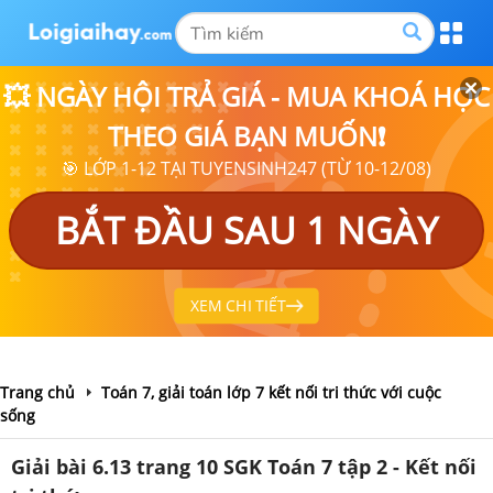
💥 NGÀY HỘI TRẢ GIÁ - MUA KHOÁ HỌC
THEO GIÁ BẠN MUỐN❗
🎯 LỚP 1-12 TẠI TUYENSINH247 (TỪ 10-12/08)
BẮT ĐẦU SAU 1 NGÀY
XEM CHI TIẾT
Trang chủ
Toán 7, giải toán lớp 7 kết nối tri thức với cuộc
sống
Giải bài 6.13 trang 10 SGK Toán 7 tập 2 - Kết nối