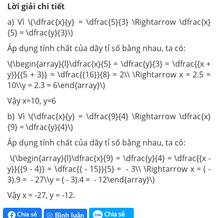
Lời giải chi tiết
a) Vì \(\dfrac{x}{y} = \dfrac{5}{3} \Rightarrow \dfrac{x}
{5} = \dfrac{y}{3}\)
Áp dụng tính chất của dãy tỉ số bằng nhau, ta có:
\(\begin{array}{l}\dfrac{x}{5} = \dfrac{y}{3} = \dfrac{{x +
y}}{{5 + 3}} = \dfrac{{16}}{8} = 2\\ \Rightarrow x = 2.5 =
10\\y = 2.3 = 6\end{array}\)
Vậy x=10, y=6
b) Vì \(\dfrac{x}{y} = \dfrac{9}{4} \Rightarrow \dfrac{x}
{9} = \dfrac{y}{4}\)
Áp dụng tính chất của dãy tỉ số bằng nhau, ta có:
\(\begin{array}{l}\dfrac{x}{9} = \dfrac{y}{4} = \dfrac{{x -
y}}{{9 - 4}} = \dfrac{{ - 15}}{5} = - 3\\ \Rightarrow x = ( -
3).9 = - 27\\y = ( - 3).4 = - 12\end{array}\)
Vậy x = -27, y = -12.
Chia sẻ
Chia sẻ
Bình luận