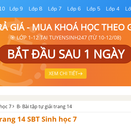
10
Lớp 9
Lớp 8
Lớp 7
Lớp 6
Lớp 5
Lớp 4
Lớ
RẢ GIÁ - MUA KHOÁ HỌC THEO
🎯 LỚP 1-12 TẠI TUYENSINH247 (TỪ 10-12/08)
BẮT ĐẦU SAU 1 NGÀY
XEM CHI TIẾT
 học 7
B- Bài tập tự giải trang 14
trang 14 SBT Sinh học 7