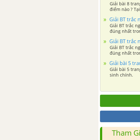
Giải bài 8 tr
B- Bài tập tự giải trang 75
điểm nào ? Tại
Giải BT trắc 
LỚP BÒ SÁT
Giải BT trắc n
đúng nhất tron
A-Bài tập có lời giải trang 82
Giải BT trắc 
Giải BT trắc n
B- Bài tập tự giải trang 86
đúng nhất tron
Giải bài 5 tr
LỚP CHIM
Giải bài 5 tra
sinh chính.
A-Bài tập có lời giải trang 91
B- Bài tập tự giải trang 98
LỚP THÚ ( LỚP CÓ VÚ)
A-BÀI TẬP CÓ LỜI GIẢI trang
Tham Gi
105