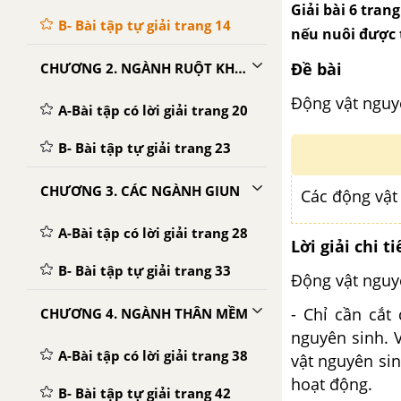
Giải bài 6 tran
B- Bài tập tự giải trang 14
nếu nuôi được t
Đề bài
CHƯƠNG 2. NGÀNH RUỘT KHOANG
Động vật nguyê
A-Bài tập có lời giải trang 20
B- Bài tập tự giải trang 23
CHƯƠNG 3. CÁC NGÀNH GIUN
Các động vật
A-Bài tập có lời giải trang 28
Lời giải chi ti
B- Bài tập tự giải trang 33
Động vật nguy
- Chỉ cần cắt
CHƯƠNG 4. NGÀNH THÂN MỀM
nguyên sinh. V
A-Bài tập có lời giải trang 38
vật nguyên sin
hoạt động.
B- Bài tập tự giải trang 42