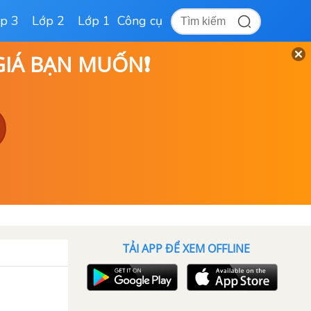
p 3
Lớp 2
Lớp 1
Công cụ
 GIÁ BẠN MUỐN❗
TẢI APP ĐỂ XEM OFFLINE