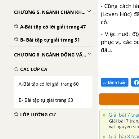
- Cũng cách là
CHƯƠNG 5. NGÀNH CHÂN KHỚP
(Lơven Húc) đ
cỏ.
A-Bài tập có lời giải trang 47
- Việc nuôi đ
B- Bài tập tự giải trang 51
phục vụ các bu
đâu.
CHƯƠNG 6. NGÀNH ĐỘNG VẬT CÓ XƯƠNG SỐNG
CÁC LỚP CÁ
Bình luận
A-Bài tập có lời giải trang 60
B- Bài tập tự giải trang 63
LỚP LƯỠNG CƯ
Giải bài 7 tr
Giải bài 7 tra
vật nguyên sin
A-Bài tập có lời giải trang 72
Giải bài 8 tr