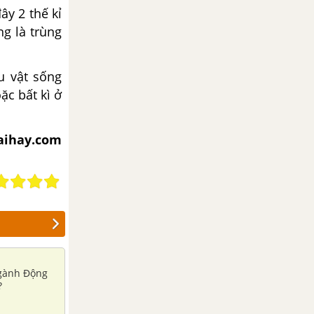
ây 2 thế kỉ
ng là trùng
u vật sống
ặc bất kì ở
aihay
.com
ngành Động
?