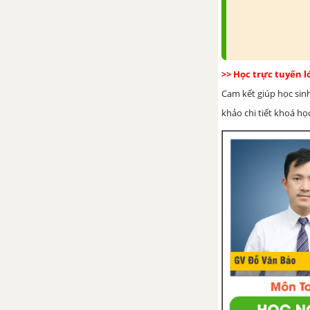
B- Bài tập tự giải trang 111
CHƯƠNG 7. SỰ TIẾN HÓA CỦA ĐỘNG VẬT
>> Học trực tuyến 
A-Bài tập có lời giải trang
Cam kết giúp học sin
118
khảo chi tiết khoá học
B- Bài tập tự giải trang 123
CHƯƠNG 8. ĐỘNG VẬT VÀ ĐỜI SỐNG CON NGƯỜI
A-Bài tập có lời giải trang
126
B- Bài tập tự giải trang 128