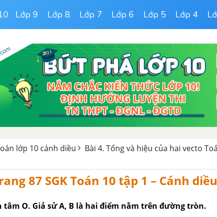
10
Lớp 9
Lớp 8
Lớp 7
Lớp 6
Lớp 5
Lớp 4
Lớ
 toán lớp 10 cánh diều
Bài 4. Tổng và hiệu của hai vecto T
 trang 87 SGK Toán 10 tập 1 – Cánh diề
 tâm O. Giả sử A, B là hai điểm nằm trên đường tròn.