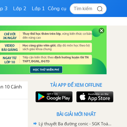
p 3
Lớp 2
Lớp 1
Công cụ
TẢI APP ĐỂ XEM OFFLINE
oán 10 Cánh
u
BÀI GIẢI MỚI NHẤT
Lý thuyết Ba đường conic - SGK Toán 10 Cánh diều