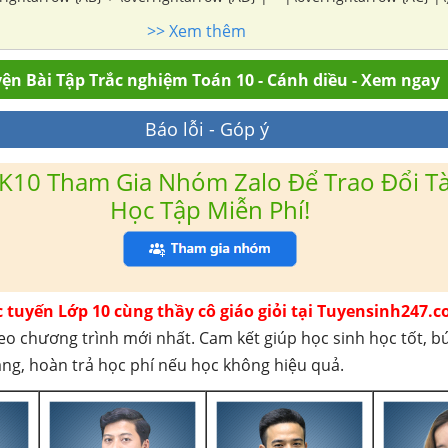
w {CB} \). c) \(\overrightarrow
>> Xem thêm
{OA} + \overrightarrow {OB} = \overrightarrow {OC} + \overrightarrow {OD} \).
ện Bài Tập Trắc nghiệm Toán 10 - Cánh diều - Xem ngay
Báo lỗi - Góp ý
K10 Tham Gia Nhóm Zalo Để Trao Đổi Tài
Học Tập Miễn Phí!
c tuyến Lớp 10 cùng thầy cô giáo giỏi tại Tuyensinh247.c
eo chương trình mới nhất. Cam kết giúp học sinh học tốt, b
háng, hoàn trả học phí nếu học không hiệu quả.