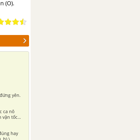
n (O).
 đứng yên.
c ca nô
m vận tốc
 đúng hay