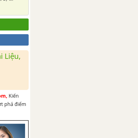
 Liệu,
om,
Kiến
ứt phá điểm