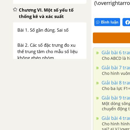
(\overrightarr
Chương VI. Một số yếu tố
thống kê và xác suất
Bình luận
Bài 1. Số gần đúng. Sai số
Bài 2. Các số đặc trưng đo xu
thế trung tâm cho mẫu số liệu
Giải bài 6 tr
không ghép nhóm
Cho ABCD là h
Giải bài 7 tr
Bài 3. Các số đặc trưng đo mức
Cho hình vuôn
độ phân tán cho mẫu số liệu
Giải bài 8 tr
không ghép nhóm
Cho ba lực F1
Giải bài 9 tr
Bài 4. Xác suất của biến cố trong
Một dòng sông
một số trò chơi đơn giản
chuyển động từ
của ca nô so v
Giải bài 4 tr
Bài 5. Xác suất của biến cố
Cho hình hình
sai? a) \(|\overrightarrow {AB} + \overrightarrow {AD} | = |\overrightarrow {AC} |\). b) \