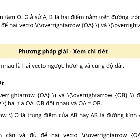
n tâm O. Giả sử A, B là hai điểm nằm trên đường trò
 để hai vecto \(\overrightarrow {OA} \) và \(\overrigh
Phương pháp giải - Xem chi tiết
i nhau là hai vecto ngược hướng và cùng độ dài.
ết
verrightarrow {OA} \) và \(\overrightarrow {OB} \) 
w \) hai tia OA, OB đối nhau và OA = OB.
arrow \) O là trung điểm của AB hay AB là đường kín
n cần và đủ để hai vecto \(\overrightarrow {OA