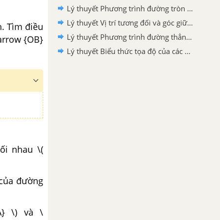
Lý thuyết Phương trình đường tròn - SGK Toán 10 Cánh diều
Lý thuyết Vị trí tương đối và góc giữa hai đường thẳng. Khoảng cách từ một điểm đến một đường thẳng - SGK Toán 10 Cánh diều
n. Tìm điều
Lý thuyết Phương trình đường thẳng - SGK Toán 10 Cánh diều
tarrow {OB}
Lý thuyết Biểu thức tọa độ của các phép toán vecto - SGK Toán 10 Cánh diều
đối nhau \(
h của đường
} \) và \