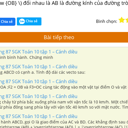
ow {OB} \) đối nhau là AB là đường kính của đường trò
Bình chọn:
Chia sẻ
Chia sẻ
Bài tiếp theo
ang 87 SGK Toán 10 tập 1 – Cánh diều
ình bình hành. Chứng minh
ang 87 SGK Toán 10 tập 1 – Cánh diều
g ABCD có cạnh a. Tính độ dài các vecto sau:
ang 87 SGK Toán 10 tập 1 – Cánh diều
=OA ;F2 = OB và F3=OC cùng tác động vào một vật tại điểm O và vật
ang 87 SGK Toán 10 tập 1 – Cánh diều
 chảy từ phía bắc xuống phía nam với vận tốc là 10 km/h. Một chiế
 phía đông sang phía tây với vận tốc 40 km/h so với mặt nước. Tì
ới bờ sông.
ang 87 SGK Toán 10 tập 1 – Cánh diều
 hành ABCD, gọi O là giao điểm của AC và BD. Các khẳng định sau