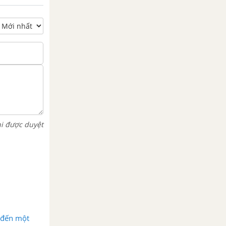
hi được duyệt
m đến một