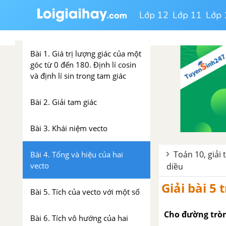
Lớp 12
Lớp 11
Lớp 
Chương IV. Hệ thức lượng
trong tam giác. Vectơ
Bài 1. Giá trị lượng giác của một
góc từ 0 đến 180. Định lí cosin
và định lí sin trong tam giác
Bài 2. Giải tam giác
Bài 3. Khái niệm vecto
Toán 10, giải
Bài 4. Tổng và hiệu của hai
vecto
diều
Giải bài 5
Bài 5. Tích của vecto với một số
Cho đường tròn
Bài 6. Tích vô hướng của hai