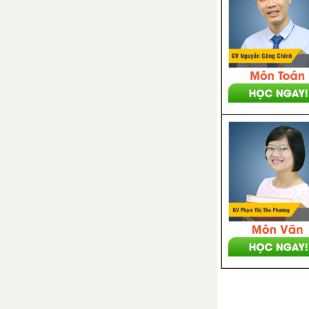
Bài 5. Phương trình đường tròn
Bài 6. Ba đường conic
Bài tập cuối chương VII
Thực hành phần mềm
Geogebra