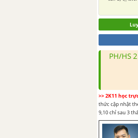
(\overrightarrow {AB} + \overrightarrow {BD} = \overrightarro
Bài tập cuối chương VI
Chương VII. Phương pháp
Luy
tọa độ trong mặt phẳng
Bài 1. Tọa độ của vecto
PH/HS 2
Bài 2. Biểu thức tọa độ của các
phép toán vectơ
Bài 3. Phương trình đường
thẳng
>> 2K11 học trự
thức cập nhật th
Bài 4. Vị trí tương đối và góc
giữa hai đường thẳng. Khoảng
9,10 chỉ sau 3 t
cách từ một điểm đến một
đường thẳng