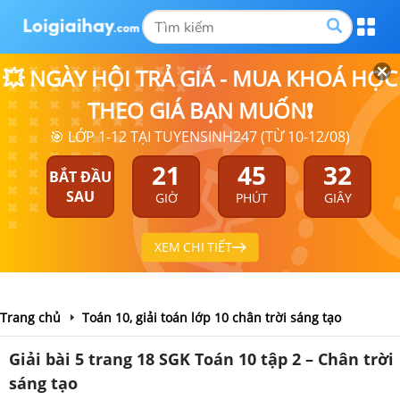
💥 NGÀY HỘI TRẢ GIÁ - MUA KHOÁ HỌC
THEO GIÁ BẠN MUỐN❗
🎯 LỚP 1-12 TẠI TUYENSINH247 (TỪ 10-12/08)
21
45
32
BẮT ĐẦU
SAU
GIỜ
PHÚT
GIÂY
XEM CHI TIẾT
Trang chủ
Toán 10, giải toán lớp 10 chân trời sáng tạo
Giải bài 5 trang 18 SGK Toán 10 tập 2 – Chân trời
sáng tạo