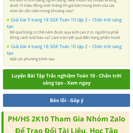
dưới 15 triệu đồng một tháng thì giá bán trung bình của các
món ăn cần nằm trong khoảng nào?
Giải bài 9 trang 18 SGK Toán 10 tập 2 – Chân trời sáng
tạo
Để quả bóng có thể ném được qua lưới cao 2 m, người ta phải
đứng cách lưới bao xa? Làm tròn kết quả đến hàng phần mười
Giải bài 4 trang 18 SGK Toán 10 tập 2 – Chân trời sáng
tạo
Giải các phương trình sau
Luyện Bài Tập Trắc nghiệm Toán 10 - Chân trời
sáng tạo - Xem ngay
Báo lỗi - Góp ý
PH/HS 2K10 Tham Gia Nhóm Zalo
Để Trao Đổi Tài Liệu, Học Tập