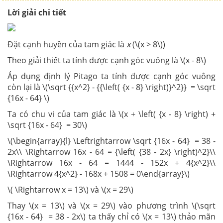
Lời giải chi tiết
Đặt cạnh huyền của tam giác là
x
(\(x > 8\))
Theo giải thiết ta tính được cạnh góc vuông là \(x - 8\)
Áp dụng định lý Pitago ta tính được cạnh góc vuông
còn lại là \(\sqrt {{x^2} - {{\left( {x - 8} \right)}^2}} = \sqrt
{16x - 64} \)
Ta có chu vi của tam giác là \(x + \left( {x - 8} \right) +
\sqrt {16x - 64} = 30\)
\(\begin{array}{l} \Leftrightarrow \sqrt {16x - 64} = 38 -
2x\\ \Rightarrow 16x - 64 = {\left( {38 - 2x} \right)^2}\\
\Rightarrow 16x - 64 = 1444 - 152x + 4{x^2}\\
\Rightarrow 4{x^2} - 168x + 1508 = 0\end{array}\)
\( \Rightarrow x = 13\) và \(x = 29\)
Thay \(x = 13\) và \(x = 29\) vào phương trình \(\sqrt
{16x - 64} = 38 - 2x\) ta thấy chỉ có \(x = 13\) thảo mãn