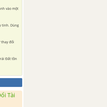
lạnh vào một
ủy tinh. Dùng
 thay đổi
rái Đất tồn
ổi Tài