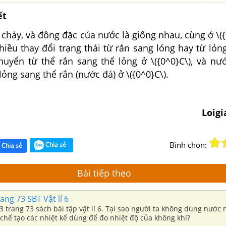
ết
chảy, và đông đặc của nước là giống nhau, cùng ở \({
iều thay đổi trạng thái từ rắn sang lỏng hay từ lỏn
uyển từ thể rắn sang thể lỏng ở \({0^0}C\)
, và nư
lỏng sang thể rắn (nước đá) ở \({0^0}C\)
.
Loig
Bình chọn:
Chia sẻ
Chia sẻ
Bài tiếp theo
ang 73 SBT Vật lí 6
.3 trang 73 sách bài tập vật lí 6. Tại sao người ta không dùng nước
chế tạo các nhiệt kế dùng để đo nhiệt độ của không khí?