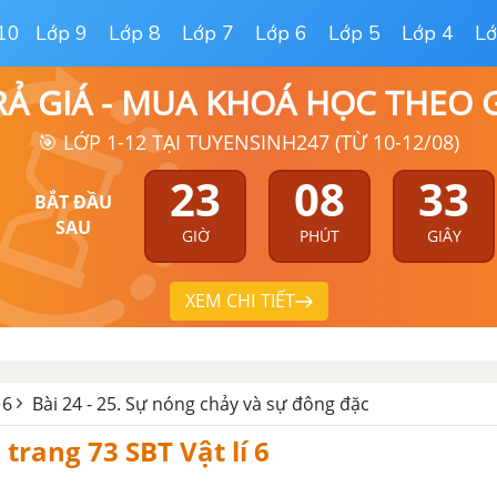
10
Lớp 9
Lớp 8
Lớp 7
Lớp 6
Lớp 5
Lớp 4
Lớ
RẢ GIÁ - MUA KHOÁ HỌC THEO
🎯 LỚP 1-12 TẠI TUYENSINH247 (TỪ 10-12/08)
23
08
31
BẮT ĐẦU
SAU
GIỜ
PHÚT
GIÂY
XEM CHI TIẾT
 6
Bài 24 - 25. Sự nóng chảy và sự đông đặc
 trang 73 SBT Vật lí 6