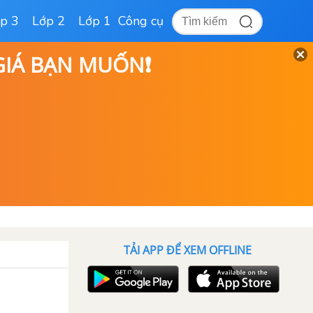
p 3
Lớp 2
Lớp 1
Công cụ
 GIÁ BẠN MUỐN❗
TẢI APP ĐỂ XEM OFFLINE