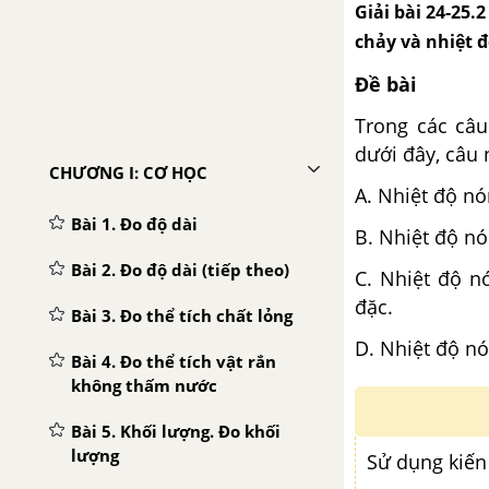
Giải bài 24-25.
chảy và nhiệt 
Đề bài
Trong các câu
dưới đây, câu
CHƯƠNG I: CƠ HỌC
A. Nhiệt độ n
Bài 1. Đo độ dài
B. Nhiệt độ n
Bài 2. Đo độ dài (tiếp theo)
C. Nhiệt độ n
đặc.
Bài 3. Đo thể tích chất lỏng
D. Nhiệt độ n
Bài 4. Đo thể tích vật rắn
không thấm nước
Bài 5. Khối lượng. Đo khối
lượng
Sử dụng kiến