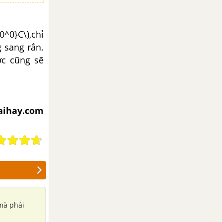
0^0}C\)
,chỉ
g sang rắn.
ớc cũng sẽ
iaihay.com
 mà phải