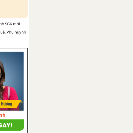
ình SGK mới
 quả. Phụ huynh