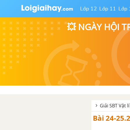
Lớp 12
Lớp 11
Lớp 
💥 NGÀY HỘI T
Giải SBT Vật lí
Bài 24-25.2