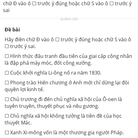
chữ Đ vào ô ☐ trước ý đúng hoặc chữ S vào ô ☐ trước ý
sai
QUẢNG CÁO
Đề bài
Hãy điền chữ Đ vào ô ☐ trước ý đúng hoặc chữ S vào ô
☐ trước ý sai.
☐ Hình thức đấu tranh đầu tiên của giai cấp công nhân
là đập phá máy móc, đốt công xưởng.
☐ Cuộc khởi nghĩa Li-ông nổ ra năm 1830.
☐ Phong trào Hiến chương ở Anh mới chỉ dừng lại đòi
quyền lợi kinh tế.
☐ Chủ trương đi đến chủ nghĩa xã hội của Ô-oen là
tuyên truyền, thuyết phục và nêu gương.
☐ Chủ nghĩa xã hội không tưởng là tiền đề của học
thuyết Mác.
☐ Xanh Xi-mông vốn là một thương gia người Pháp.