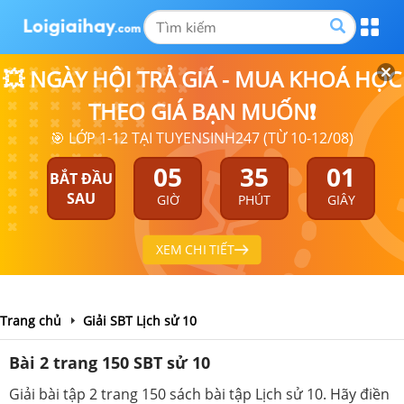
💥 NGÀY HỘI TRẢ GIÁ - MUA KHOÁ HỌC
THEO GIÁ BẠN MUỐN❗
🎯 LỚP 1-12 TẠI TUYENSINH247 (TỪ 10-12/08)
05
35
00
BẮT ĐẦU
SAU
GIỜ
PHÚT
GIÂY
XEM CHI TIẾT
Trang chủ
Giải SBT Lịch sử 10
Bài 2 trang 150 SBT sử 10
Giải bài tập 2 trang 150 sách bài tập Lịch sử 10. Hãy điền