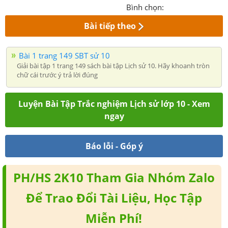
Bình chọn:
Bài tiếp theo
Bài 1 trang 149 SBT sử 10
Giải bài tập 1 trang 149 sách bài tập Lịch sử 10. Hãy khoanh tròn
chữ cái trước ý trả lời đúng
Luyện Bài Tập Trắc nghiệm Lịch sử lớp 10 - Xem
ngay
Báo lỗi - Góp ý
PH/HS 2K10 Tham Gia Nhóm Zalo
Để Trao Đổi Tài Liệu, Học Tập
Miễn Phí!