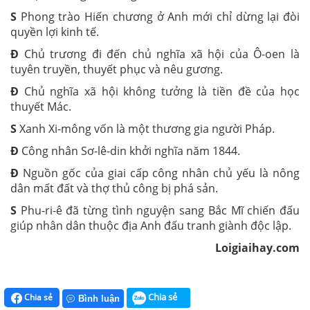
S
Phong trào Hiến chương ở Anh mới chỉ dừng lại đòi
quyền lợi kinh tế.
Đ
Chủ trương đi đến chủ nghĩa xã hội của Ô-oen là
tuyên truyền, thuyết phục và nêu gương.
Đ
Chủ nghĩa xã hội không tưởng là tiền đề của học
thuyết Mác.
S
Xanh Xi-mông vốn là một thương gia người Pháp.
Đ
Công nhân Sơ-lê-din khởi nghĩa năm 1844.
Đ
Nguồn gốc của giai cấp công nhân chủ yếu là nông
dân mất đất và thợ thủ công bị phá sản.
S
Phu-ri-ê đã từng tình nguyện sang Bắc Mĩ chiến đấu
giúp nhân dân thuộc địa Anh đấu tranh giành độc lập.
Loigiaihay.com
Chia sẻ
Chia sẻ
Bình luận